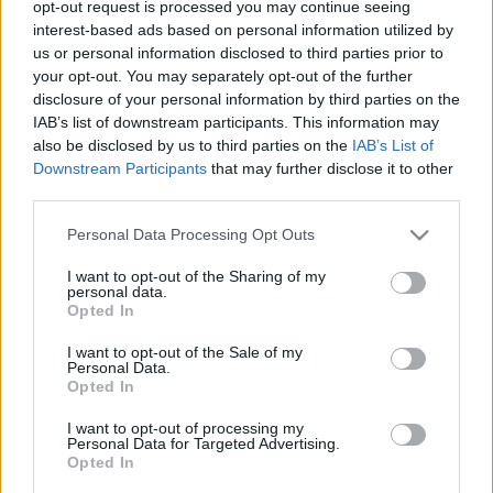
opt-out request is processed you may continue seeing
Nyílt Napon az intézményben működő szakok és intézetek
interest-based ads based on personal information utilized by
us or personal information disclosed to third parties prior to
egész napos kiállításokon adnak ízelítőt a hallgatók
your opt-out. You may separately opt-out of the further
munkáiból, ezen kívül minden új szak két-két alkalommal,
disclosure of your personal information by third parties on the
rövid előadás keretében mutatja be a várható változásokat,
IAB’s list of downstream participants. This information may
also be disclosed by us to third parties on the
IAB’s List of
az oktatás felépítését és működését. Az egyetem
Downstream Participants
that may further disclose it to other
Auditóriumában vetítéssel egybekötött előadások
third parties.
keretében mutatkoznak be az elméleti képzések, a
Please note that this website/app uses one or more Google
Personal Data Processing Opt Outs
szünetekben pedig kisfilmek peregnek az egyes szakok
services and may gather and store information including but
életéből, valamint animációs és videós diplomafilmeket
not limited to your visit or usage behaviour. You may click to
I want to opt-out of the Sharing of my
personal data.
grant or deny consent to Google and its third-party tags to
vetítenek. A Nyílt Nap záróakkordjaként az egyetem
Opted In
use your data for below specified purposes in below Google
névadójáról készült dokumentumfilmet nézhetik meg az
consent section.
I want to opt-out of the Sale of my
érdeklődők. Részletes program: www.mome.hu A program
Personal Data.
Opted In
helyszíne: Moholy-Nagy Művészeti Egyetem 1121 Budapest,
Zugligeti út 9-25. A program időpontja: 2006. november 24.
I want to opt-out of processing my
Personal Data for Targeted Advertising.
Opted In