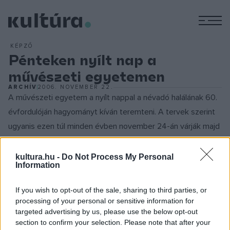
M
KÉPZŐ
Pénteken nyílt nap a
művészeti egyetemen
ARCHÍV
2006. NOVEMBER 22.
A művészeti egyetem a nyílt nappal a névadó halálának 60.
évfordulóján hagyományt kíván teremteni. A tervek szerint
ugyanis ezen túl minden évben november 24-án várják majd
a látogatókat. Az idei rendezvény, nemcsak az évforduló
miatt jelentős. A következő tanévtől a bolognai egyezmény
kultura.hu -
Do Not Process My Personal
Information
alapján az egyetem oktatási rendje is megváltozik. Elindul a
kétszintű képzés, melyben a 3 éves alapszintű (BA) képzést
If you wish to opt-out of the sale, sharing to third parties, or
2 éves mesterképzés (MA) követ. További újdonság a
processing of your personal or sensitive information for
targeted advertising by us, please use the below opt-out
felvételi rendszer átalakulása mellett, hogy a következő
section to confirm your selection. Please note that after your
tanévtől az eddigi 5 helyett 11 BA szak várja a diákokat. A