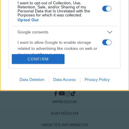
I want to opt-out of Collection, Use,
MEGOSZTÁS
Retention, Sale, and/or Sharing of my
Personal Data that Is Unrelated with the
Purposes for which it was collected.
Opted Out
Google consents
I want to allow Google to enable storage
related to advertising like cookies on web or
device identifiers in apps.
CONFIRM
I want to allow my user data to be sent to
Google for online advertising purposes.
Data Deletion
Data Access
Privacy Policy
NÉPI
I want to allow Google to send me
personalized advertising.
IMPRESSZUM
I want to allow Google to enable storage
related to analytics like cookies on web or
ADATVÉDELEM
device identifiers in apps.
HIRDETÉSI INFORMÁCIÓK
I want to allow Google to enable storage