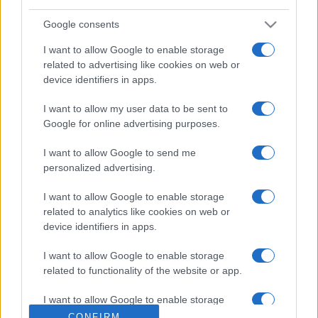
meglepőek a Kívül és a Belül című alkotások is, ahol a
Google consents
környezet adott, csak a festő által belőle kiszakított rész, a
I want to allow Google to enable storage
külső illetve a belső alkot más világot, az adott egységből
related to advertising like cookies on web or
kiemelt szeletét a létezésnek, a történésnek, akár a
device identifiers in apps.
filmkamera kiemeli a tér számára fontos szeletjét. Két
I want to allow my user data to be sent to
egyidős, azonos indulással, kezdő művész két külön útját
Google for online advertising purposes.
láthatjuk. A szemlélő, átélő és groteszkségünkben is
szeretetre méltó embert látjuk Szalma Editnél, míg a rideg,
I want to allow Google to send me
personalized advertising.
sivár, matematikailag pontos, megszerkesztett világ kicsit
gúnyosan ábrázolt képe a másik oldalon Mészáros Márta
I want to allow Google to enable storage
festményein és kollázsain Bár a megközelítés módja és
related to analytics like cookies on web or
device identifiers in apps.
ábrázolása más kettőjük között, mégis a végeredmény
hasonló. Keresek, átélek, tükrözök, akár szép, akár rút, és
I want to allow Google to enable storage
alkotok, mert a műalkotás már a görögök szerint is nemes,
related to functionality of the website or app.
akárcsak a műélvezet és ez a nemesség lelkünket is
I want to allow Google to enable storage
megváltoztatja, etikailag is, emberileg is nemesít
related to personalization.
CONFIRM