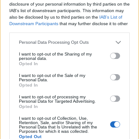
disclosure of your personal information by third parties on the
amely mindennapjainkat jellemzi akár helyzeteinket,
IAB’s list of downstream participants. This information may
jellemünket, akár élethelyzeteinket vagy érzelmeinket
also be disclosed by us to third parties on the
IAB’s List of
kutatja. Első látásra Szalma Edit festményeinek ellentéte
Downstream Participants
that may further disclose it to other
third parties.
Mészáros Márta minden alkotása. A hidegen precíz,
kiszámított és távolságtartó művész. Képeiben több a
Please note that this website/app uses one or more Google
Personal Data Processing Opt Outs
services and may gather and store information including but
geometrikus elem, mint várnánk egy női művésztől.
not limited to your visit or usage behaviour. You may click to
I want to opt-out of the Sharing of my
Tükröződéses tükörjátéka, amelyet csak akkor olvashatunk
personal data.
grant or deny consent to Google and its third-party tags to
Opted In
el, ha tükörből látjuk a vele szembe levő másikat, hiszen
use your data for below specified purposes in below Google
consent section.
tükörírással írta, precízen kiszámított, mégis visszatetsző,
I want to opt-out of the Sale of my
Personal Data.
sőt szövege, amelyeket a vegyes technikájú művekbe írt,
Opted In
önmagában groteszk. Ahogy groteszk a falra kiállított és
I want to opt-out of processing my
kilyuggatott CD lemez is, amelynek párja a még figyelem
Personal Data for Targeted Advertising.
Opted In
felkeltőbb másik CD, amely a Yes, No felirattal zsúfolt.
Jankovits szerint ez már a leegyszerűsített világ kettes
I want to opt-out of Collection, Use,
Retention, Sale, and/or Sharing of my
számrendszerévé butított elmék szimbóluma, az igen vagy
Personal Data that Is Unrelated with the
Purposes for which it was collected.
nem, mint a létezés egyetlen lehetősége. De ugyanilyen
Opted Out