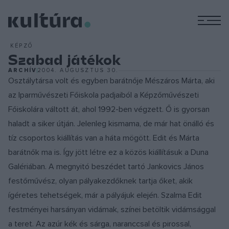
M
KÉPZŐ
Szabad játékok
ARCHÍV
2004. AUGUSZTUS 30.
Osztálytársa volt és egyben barátnője Mészáros Márta, aki
az Iparművészeti Főiskola padjaiból a Képzőművészeti
Főiskolára váltott át, ahol 1992-ben végzett. Ő is gyorsan
haladt a siker útján. Jelenleg kismama, de már hat önálló és
tíz csoportos kiállítás van a háta mögött. Edit és Márta
barátnők ma is. Így jött létre ez a közös kiállításuk a Duna
Galériában. A megnyitó beszédet tartó Jankovics János
festőművész, olyan pályakezdőknek tartja őket, akik
ígéretes tehetségek, már a pályájuk elején. Szalma Edit
festményei harsányan vidámak, színei betöltik vidámsággal
a teret. Az azúr kék és sárga, naranccsal és pirossal,