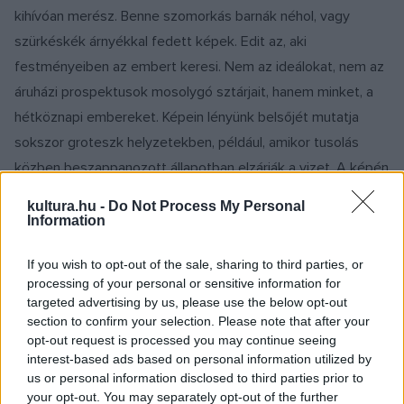
kihívóan merész. Benne szomorkás barnák néhol, vagy
szürkéskék árnyékkal fedett képek. Edit az, aki
festményeiben az embert keresi. Nem az ideálokat, nem az
áruházi prospektusok mosolygó sztárjait, hanem minket, a
hétköznapi embereket. Képein lényünk belsőjét mutatja
sokszor groteszk helyzetekben, például, amikor tusolás
közben beszappanozott állapotban elzárják a vizet. A képén
kissé boszorkányos külsejű öreg hölgy áll, meztelenül, tusoló
kultura.hu -
Do Not Process My Personal
sapkával a fején, és kérdőn, haragosan néz a szemünkbe.
Information
Címe : Elfogyott a víz. Édes Élet című festményén három
If you wish to opt-out of the sale, sharing to third parties, or
vidám gondtalan ember hever a természet lágy ölén, jó
processing of your personal or sensitive information for
kedvűen, fittyet hányva a világ gondjára-bajára. Színorgia
targeted advertising by us, please use the below opt-out
most is tombol, szikrázik a nap és a sárgás, narancsos,
section to confirm your selection. Please note that after your
opt-out request is processed you may continue seeing
vöröses tónusok szinte kijönnek a képből. Fest szomorú
interest-based ads based on personal information utilized by
képeket is, amelyek színvilágát a kék vagy a barna uralja,
us or personal information disclosed to third parties prior to
alapjában a groteszk jellemzi tükörtartását felénk, nekünk,
your opt-out. You may separately opt-out of the further