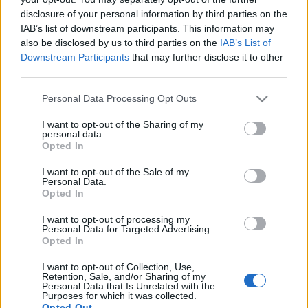
képek megérintik a látogatók szívét, és ez a szerelem
disclosure of your personal information by third parties on the
IAB’s list of downstream participants. This information may
másokban is felébred tapasztalatom szerint és elmennek,
also be disclosed by us to third parties on the
IAB’s List of
vagy visszatérnek Torockóra." A kiállítást megnyitja: dr.
Downstream Participants
that may further disclose it to other
Gémesi György Gödöllő város polgármestere és dr. Bőzsöny
third parties.
Ferenc, a Magyar Rádió főbemondója. A kiállítás
Please note that this website/app uses one or more Google
Personal Data Processing Opt Outs
megtekinthető: 2006. június 07. - július 09. Nyitva tartás:
services and may gather and store information including but
not limited to your visit or usage behaviour. You may click to
I want to opt-out of the Sharing of my
hétfő kivételével naponta 10-18 óráig
personal data.
grant or deny consent to Google and its third-party tags to
Opted In
use your data for below specified purposes in below Google
consent section.
I want to opt-out of the Sale of my
Personal Data.
MEGOSZTÁS
Opted In
I want to opt-out of processing my
Personal Data for Targeted Advertising.
Opted In
I want to opt-out of Collection, Use,
Retention, Sale, and/or Sharing of my
Personal Data that Is Unrelated with the
Purposes for which it was collected.
Opted Out