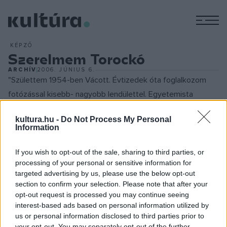
M
KÉPZŐ
Szerelmem Torockó
ARCHÍV
2006. JÚNIUS 6.
"Születtem 1954-ben Vácott. Évtizedek óta foglalkozom
fotózással kisebb- nagyobb lendülettel. Egyetemista
koromban volt már pár kiállításom Szegeden, Pécsett,
kultura.hu -
Do Not Process My Personal
Orosházán. Aztán jó darabig csak szakmai fotózást űztem
Information
(orvosi-, tudományos fotók) és mellette egy kicsit
festészettel is foglalkoztam, de csak a magam örömére. A
If you wish to opt-out of the sale, sharing to third parties, or
processing of your personal or sensitive information for
digitális technika fejlődése és a komputerrel találkozása új
targeted advertising by us, please use the below opt-out
lendületet adott. Azóta megint csak képekben
section to confirm your selection. Please note that after your
gondolkodom. Sok év után ismét elmentem Erdélybe és
opt-out request is processed you may continue seeing
interest-based ads based on personal information utilized by
beleszerettem. Ezek a képek erről szólnak és ezt az
us or personal information disclosed to third parties prior to
élményt, szerelmet szeretném megosztani Önökkel. A
your opt-out. You may separately opt-out of the further