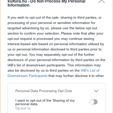
kultura.hu -
Do Not Process My Personal
Information
megváltozott a fotográfia, a film megjelenésével. A
festészet a kompozíció törvényszerűségeit igyekezett
If you wish to opt-out of the sale, sharing to third parties, or
feltérképezni, kánonokat teremtett, a fotográfia, a film
processing of your personal or sensitive information for
igyekezett megszabadulni a kánonoktól, érvényesülni
targeted advertising by us, please use the below opt-out
section to confirm your selection. Please note that after your
hagyta a kivágás esetlegességét, a töredékességet. A film,
opt-out request is processed you may continue seeing
egymást követő képek sorozata, a képek kiválasztása,
interest-based ads based on personal information utilized by
ritmusa, dinamikája a vágástól függ. A vágással megjelent az
us or personal information disclosed to third parties prior to
your opt-out. You may separately opt-out of the further
idő dimenziója a képi értelmezésben. Lévayt mindig
disclosure of your personal information by third parties on the
foglalkoztatta a képváltás változó dinamikája, s az ebből
IAB’s list of downstream participants. This information may
építkező mű új látványai. A liftes projektjében a képváltás a
also be disclosed by us to third parties on the
IAB’s List of
Downstream Participants
that may further disclose it to other
valóságos térben jött létre, a táblaolvasóval készített
third parties.
felvételeken az eltolásos képrögzítéssel keletkezett új
Please note that this website/app uses one or more Google
látvány, a most kiállított sorozat a filmes tapasztalatokat is
Personal Data Processing Opt Outs
services and may gather and store information including but
megemésztve, az állóképben keresi a képváltásban rejlő
not limited to your visit or usage behaviour. You may click to
I want to opt-out of the Sharing of my
personal data.
lehetőségeket. S hogyan, hol találkozik a képzőművész a
grant or deny consent to Google and its third-party tags to
Opted In
use your data for below specified purposes in below Google
költővel? Lévay képüzeneteket küld a költőnek,