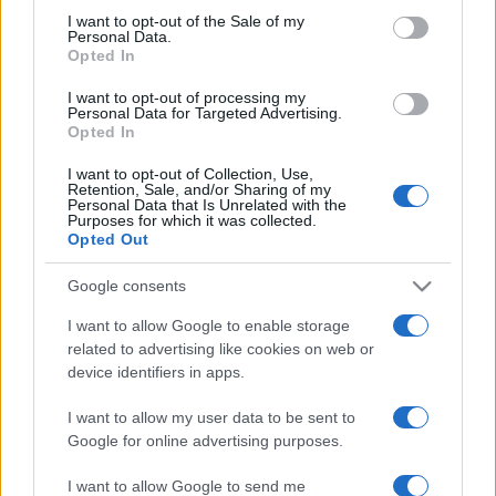
consent section.
I want to opt-out of the Sale of my
képtöredéket a világról, úgy ahogy ő látja, úgy ahogy nem
Personal Data.
láthatná József Attila nélkül. Nem illusztrál, nem a költő
Opted In
sorait igyekszik grafikai eszközökkel újrafogalmazni, Lévay
I want to opt-out of processing my
Personal Data for Targeted Advertising.
kapcsolatot teremt, kapcsolatot teremt a költővel. A
Opted In
sorozat címe Tömegszerencse, egy jól ismert szó nem
I want to opt-out of Collection, Use,
létező -illetve mostantól létező- változata. Lévay sorozata
Retention, Sale, and/or Sharing of my
Personal Data that Is Unrelated with the
látomás a megállított időben, időtlenség a mulandóságban,
Purposes for which it was collected.
Opted Out
ahogy József Attila mondja: "És mintha a szív örökről-örökre
állna s valami más, talán a táj lüktetne, nem az elmúlás." -
Google consents
Nagy T. Katalin Megnyitó: 2006. április 12-én, szerdán 19 óra
I want to allow Google to enable storage
A kiállítást megnyitja: Nagy T. Katalin művészettörténész A
related to advertising like cookies on web or
kiállítás megtekinthető: 2006. április 12. - május 01. A kiállítás
device identifiers in apps.
helyszíne: N&n galéria, 1065 Budapest, Hajós utca 39.
I want to allow my user data to be sent to
Google for online advertising purposes.
MEGOSZTÁS
I want to allow Google to send me