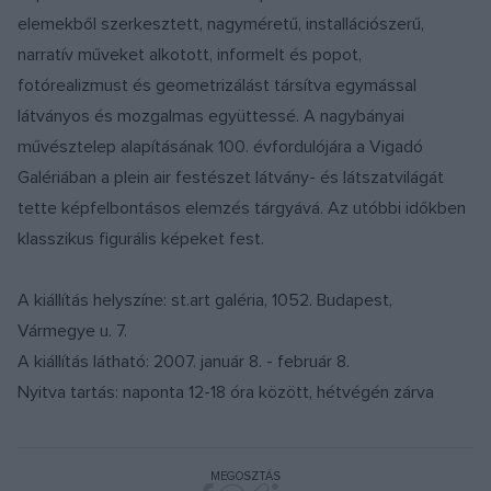
elemekből szerkesztett, nagyméretű, installációszerű,
narratív műveket alkotott, informelt és popot,
fotórealizmust és geometrizálást társítva egymással
látványos és mozgalmas együttessé. A nagybányai
művésztelep alapításának 100. évfordulójára a Vigadó
Galériában a plein air festészet látvány- és látszatvilágát
tette képfelbontásos elemzés tárgyává. Az utóbbi időkben
klasszikus figurális képeket fest.
A kiállítás helyszíne: st.art galéria, 1052. Budapest,
Vármegye u. 7.
A kiállítás látható: 2007. január 8. - február 8.
Nyitva tartás: naponta 12-18 óra között, hétvégén zárva
MEGOSZTÁS