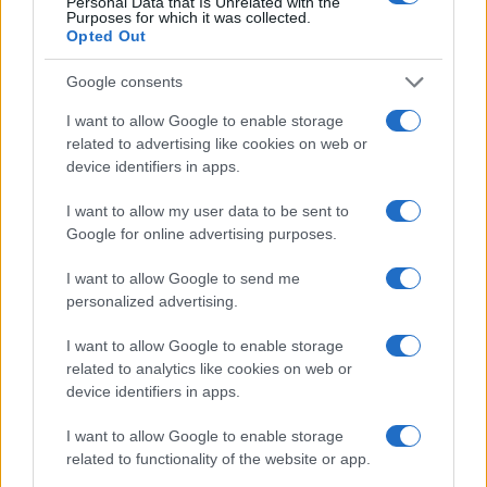
Personal Data that Is Unrelated with the
Purposes for which it was collected.
hallatlan harmóniájában. 1997 körül fordulat következett be,
Opted Out
amikor a monokróm, geometrikus-fakturális stílust egy
Google consents
sajátos, szimbolikus-figurális fogalmazásmód váltotta fel.
Képein két fia, azok játékai és a gyerekkorba beszivárgó
I want to allow Google to enable storage
related to advertising like cookies on web or
jelek rendeződnek csendéletté vagy archaikus
device identifiers in apps.
képkivágások keretezte zsánerré.
I want to allow my user data to be sent to
Google for online advertising purposes.
Konkoly Gyula Budapesten született 1941. július 21-én. 1956-
1964-ban végzett a Magyar Képzőművészeti Főiskolán, ahol
I want to allow Google to send me
mestere Hincz Gyula. 1971: B. de Paris nagydíja (csoportos);
personalized advertising.
1992: Munkácsy-díj. 1964-1965 között Bécsben, Olasz- és
I want to allow Google to enable storage
Franciaországban járt tanulmányúton. 1970-ben rövid
related to analytics like cookies on web or
Olaszországi tartózkodás után Franciaországba emigrált.
device identifiers in apps.
Távollétében két és fél év felfüggesztett börtönbüntetésre
I want to allow Google to enable storage
és vagyonelkobzásra ítélték. 1990-1991-ben Svédországban
related to functionality of the website or app.
dolgozott. 1991-ben visszatért Magyarországra. 1992-1995