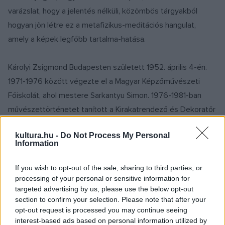
varázslat, hogy a jelentés nélküli, közömbös tárgyakból
hogyan jön létre ez a metafizikus-meditációs hangulat,
amely a képek legfőbb tartalma-hatása.
Károlyi Zsigmond Budapesten született 1952. április 4-én.
1971-1976 között végezte el a Magyar Képzőművészeti
Főiskolát, ahol mestere Sarkantyu Simon. 1976-1981-ban
művészettörténetet tanított a Kirakatrendező és Dekoratőr
Szakmunkásképző Iskolában. 1981-1987 között rajztanár a
kultura.hu -
Do Not Process My Personal
Képzőművészeti Szakközépiskolában. 1987-1991-ben a
Information
Magyar Iparművészeti Főiskola adjunktusa. 1990-től
osztályvezető tanár (1998-tól tanszékvezető) a Magyar
If you wish to opt-out of the sale, sharing to third parties, or
processing of your personal or sensitive information for
Képzőművészeti Főiskola festőszakán. 1977: A chicagói
targeted advertising by us, please use the below opt-out
Theodoron Fondation díja; 1982 és 1986: Makó város
section to confirm your selection. Please note that after your
művészeti díja; 1986: pedagógiai működéséért a Szocialista
opt-out request is processed you may continue seeing
interest-based ads based on personal information utilized by
kultúráért jelvény; 1986-1988: Derkovits-ösztöndíj; 1991: