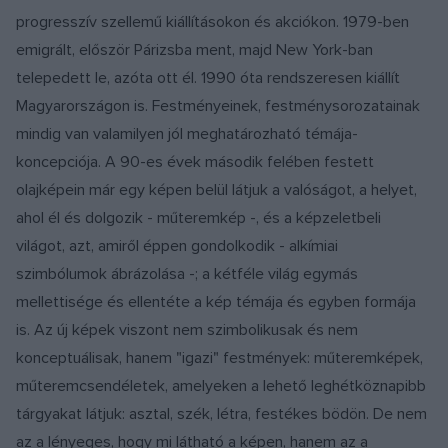
progresszív szellemű kiállításokon és akciókon. 1979-ben
emigrált, először Párizsba ment, majd New York-ban
telepedett le, azóta ott él. 1990 óta rendszeresen kiállít
Magyarországon is. Festményeinek, festménysorozatainak
mindig van valamilyen jól meghatározható témája-
koncepciója. A 90-es évek második felében festett
olajképein már egy képen belül látjuk a valóságot, a helyet,
ahol él és dolgozik - műteremkép -, és a képzeletbeli
világot, azt, amiről éppen gondolkodik - alkímiai
szimbólumok ábrázolása -; a kétféle világ egymás
mellettisége és ellentéte a kép témája és egyben formája
is. Az új képek viszont nem szimbolikusak és nem
konceptuálisak, hanem "igazi" festmények: műteremképek,
műteremcsendéletek, amelyeken a lehető leghétköznapibb
tárgyakat látjuk: asztal, szék, létra, festékes bödön. De nem
az a lényeges, hogy mi látható a képen, hanem az a