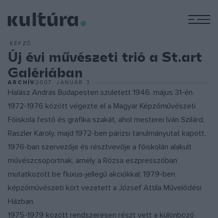
M
KÉPZŐ
Új évi művészeti trió a St.art
Galériában
ARCHÍV
2007. JANUÁR 3.
Halász András Budapesten született 1946. május 31-én.
1972-1976 között végezte el a Magyar Képzőművészeti
Főiskola festő és grafika szakát, ahol mesterei Iván Szilárd,
Raszler Károly, majd 1972-ben párizsi tanulmányutat kapott.
1976-ban szervezője és résztvevője a főiskolán alakult
művészcsoportnak, amely a Rózsa eszpresszóban
mutatkozott be fluxus-jellegű akciókkal; 1979-ben
képzőművészeti kört vezetett a József Attila Művelődési
Házban.
1975-1979 között rendszeresen részt vett a különböző