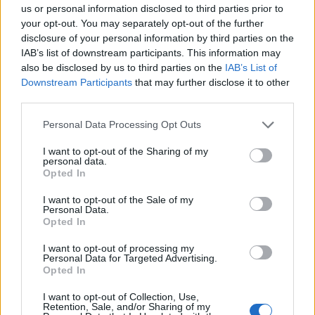
us or personal information disclosed to third parties prior to
Munkácsy-díj; 1992: Római Magyar Akadémia ösztöndíja;
your opt-out. You may separately opt-out of the further
1993: KulturKontakt féléves bécsi ösztöndíja; 1995: a
disclosure of your personal information by third parties on the
IAB’s list of downstream participants. This information may
Kulturreferat der München ösztöndíja; 1997: Széchenyi
also be disclosed by us to third parties on the
IAB’s List of
professzori ösztöndíj. Főiskolai tanulmányai kezdetei óta
Downstream Participants
that may further disclose it to other
festészetelméleti és művészetbölcseleti kérdések
third parties.
vizualizálása foglalkoztatja. Korai képein, fotóin,
Please note that this website/app uses one or more Google
Personal Data Processing Opt Outs
performance-ain és filmjein elemi grafikai jelek - a pont, a
services and may gather and store information including but
not limited to your visit or usage behaviour. You may click to
I want to opt-out of the Sharing of my
vonal, a festői gesztus nyomát hordozó sík, és pl. az azon
personal data.
grant or deny consent to Google and its third-party tags to
ritmikusan sorolódó függőleges egyenesek (Egyenközű
Opted In
use your data for below specified purposes in below Google
párhuzamosok, 1978), s kivágásként, más szempontból
consent section.
I want to opt-out of the Sale of my
Personal Data.
keretként "működő" paralelogrammák (pl.: Egyenes
Opted In
labirintus, 1977) - feszülnek a környezetnek. Az
I want to opt-out of processing my
évtizedfordulón festett művei már egy univerzálisnak
Personal Data for Targeted Advertising.
Opted In
tetsző, ám nagyon is személyes, hiányos raszter-rendszer
lenyomatait-ismétlődéseit rögzítik rejtélyes belső terek
I want to opt-out of Collection, Use,
Retention, Sale, and/or Sharing of my
drámai kulisszái között, az intellektualitás és érzékiség