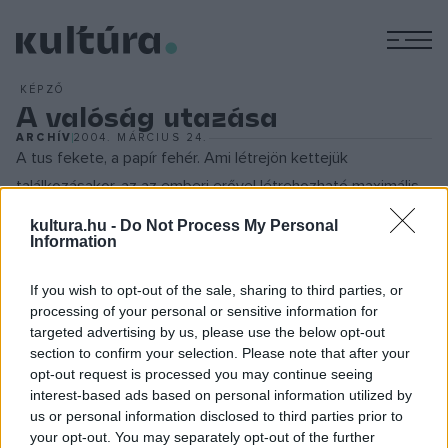
M
KÉPZŐ
A valóság utazása
ARCHÍV
2004. MÁRCIUS 24.
A tus fekete, a papír fehér. Ami létrejön kettejük
találkozásakor, az az emberi erővel létrehozható maximális
kontraszt. A kontraszt mindig szétválaszt és formát ad. Így
kultura.hu -
Do Not Process My Personal
bomlanak ki a dolgok az egyetemes háttér előtt. A háttér
Information
fehér, amelyet a formák sokfélesége takar el. E kitakarás
If you wish to opt-out of the sale, sharing to third parties, or
árnyékba borítja a dolgok formáit a háttér makulátlan üres
processing of your personal or sensitive information for
sugárzása előtt. A dolgok eltakarják, ami mögöttük van.
targeted advertising by us, please use the below opt-out
Ezért megismerni mindent csak mozgással-utazással lehet.
section to confirm your selection. Please note that after your
opt-out request is processed you may continue seeing
E megismerő utazás a képek világában a dolgok mögé, a
interest-based ads based on personal information utilized by
valóság utazása. Mindehhez nem kell más, csak egy fehér
us or personal information disclosed to third parties prior to
papír, egy üveg tus, egy toll és egy kéz, amely fogja és
your opt-out. You may separately opt-out of the further