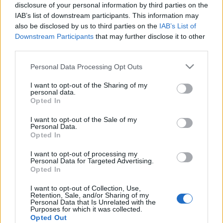
disclosure of your personal information by third parties on the
vezeti a tollat. Rajzolni ilyen egyszerű. Csak egy vállalkozó
IAB’s list of downstream participants. This information may
kedvű ember kell, aki nekiindul a valóság sivatagából a papír
also be disclosed by us to third parties on the
IAB’s List of
sivatagának. - Csordás Zoltán A kiállítás helyszíne: Millenáris
Downstream Participants
that may further disclose it to other
third parties.
Park, Teátrum - Előcsarnok A tárlat díjtalanul megtekinthető
március 11. - április 4. között minden nap 10-18 óráig, valamint
Please note that this website/app uses one or more Google
Personal Data Processing Opt Outs
services and may gather and store information including but
a Teátrumbeli előadások idején.
not limited to your visit or usage behaviour. You may click to
I want to opt-out of the Sharing of my
personal data.
grant or deny consent to Google and its third-party tags to
Opted In
use your data for below specified purposes in below Google
consent section.
MEGOSZTÁS
I want to opt-out of the Sale of my
Personal Data.
Opted In
I want to opt-out of processing my
Personal Data for Targeted Advertising.
Opted In
I want to opt-out of Collection, Use,
Retention, Sale, and/or Sharing of my
Personal Data that Is Unrelated with the
Purposes for which it was collected.
Opted Out