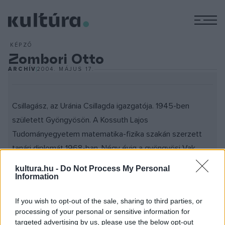
M
KÉPZŐ
Zombori Otto
ARCHÍV
2004. MÁJUS 17.
Csillagász, az Uránia Csillagda igazgatója. 1945-ben
született Gyöngyösön. A Kossuth Lajos
Tudományegyetem matematika-fizika szakán szerzett
tanári diplomát 1968-ban. Négy évig a gyöngyösi Vak
Bottyán János Gimnázium és Szakközépiskolában tanított
kultura.hu -
Do Not Process My Personal
és érettségiztetett. Kulin György hívására 1972-ben
Information
Budapestre, az Uránia Csillagdában került, mint
If you wish to opt-out of the sale, sharing to third parties, or
tudományos munkatárs. Ezután igazgatóhelyettesként,
processing of your personal or sensitive information for
majd igazgatóként dolgozott, és dolgozik jelenleg is.
targeted advertising by us, please use the below opt-out