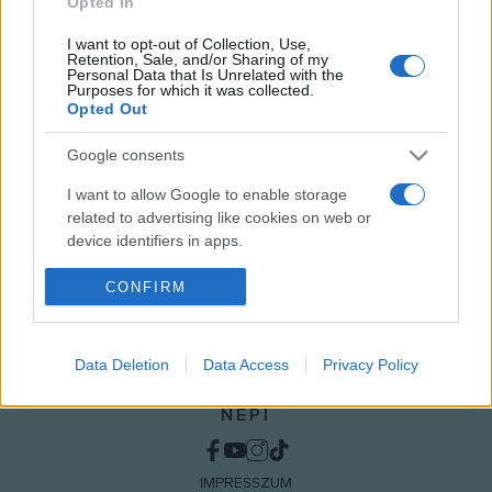
Opted In
I want to opt-out of Collection, Use,
Retention, Sale, and/or Sharing of my
Personal Data that Is Unrelated with the
Purposes for which it was collected.
Opted Out
MEGOSZTÁS
Google consents
I want to allow Google to enable storage
related to advertising like cookies on web or
device identifiers in apps.
I want to allow my user data to be sent to
CONFIRM
Google for online advertising purposes.
I want to allow Google to send me
Data Deletion
Data Access
Privacy Policy
personalized advertising.
NÉPI
I want to allow Google to enable storage
related to analytics like cookies on web or
device identifiers in apps.
IMPRESSZUM