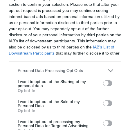
1976-ban az Eötvös Lóránd Tudományegyetem
section to confirm your selection. Please note that after your
opt-out request is processed you may continue seeing
Természettudományi Karán okleveles csillagász diplomát
interest-based ads based on personal information utilized by
szerzett. 1980-ban posztgraduális képzés keretében
us or personal information disclosed to third parties prior to
filozófia szakon diplomázott. 1991-96 között a Future
your opt-out. You may separately opt-out of the further
disclosure of your personal information by third parties on the
Gimnáziumban tanított és érettségiztetett, 1999-2000-
IAB’s list of downstream participants. This information may
ben a Központi Civil Egyetemen, 2001-ben a Zsigmond
also be disclosed by us to third parties on the
IAB’s List of
Király Főiskolán oktatott. Több mint három évtizede tart
Downstream Participants
that may further disclose it to other
third parties.
rendszeresen ismeretterjesztő előadásokat a
csillagászat, fizika, űrkutatás és kultúrtörténet
Please note that this website/app uses one or more Google
Personal Data Processing Opt Outs
services and may gather and store information including but
legkülönbözőbb területeiről. Pedagógiai tevékenységét
not limited to your visit or usage behaviour. You may click to
I want to opt-out of the Sharing of my
több szinten is folytatja - szakköröket vezet az Uránia
personal data.
grant or deny consent to Google and its third-party tags to
Opted In
Csillagdában, pedagógiai és szakmai segítséget nyújt a
use your data for below specified purposes in below Google
consent section.
Magyar Garabonciás Szövetség által szervezett
I want to opt-out of the Sale of my
Personal Data.
társaskörök és táborok munkájához, valamint érettségi
Opted In
elnöki feladatokat lát el a legkülönbözőbb iskola
I want to opt-out of processing my
Personal Data for Targeted Advertising.
típusokban.