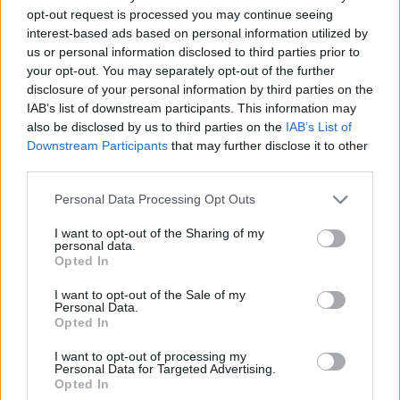
opt-out request is processed you may continue seeing
Erdélyben beléivódott motívumok, a kismadarak, a virágok, a
interest-based ads based on personal information utilized by
fák és a természet, de ezek mégis maiak és jó ízléssel,
us or personal information disclosed to third parties prior to
kedvesen egyszerűek. Pasztell színeivel minden mű
your opt-out. You may separately opt-out of the further
disclosure of your personal information by third parties on the
visszafogott, szinte halk és elegáns. A motívumok
IAB’s list of downstream participants. This information may
ábrázolásakor szétárad a szeretet, mindenütt kedvesség,
also be disclosed by us to third parties on the
IAB’s List of
tiszta egyszerű formák, és világosság. Az tud ilyet festeni,
Downstream Participants
that may further disclose it to other
third parties.
aki az embereket és a természetet is úgy szereti, mint a
selymet, amelynek megfestésével tükrözi, az alkotóművész
Please note that this website/app uses one or more Google
Personal Data Processing Opt Outs
services and may gather and store information including but
tiszta, szép belső világát. Együtt dolgozik a szintén
not limited to your visit or usage behaviour. You may click to
I want to opt-out of the Sharing of my
kolozsvári Szentkirályi Aladár zeneművésszel, sajátos
personal data.
grant or deny consent to Google and its third-party tags to
Opted In
egyedi zenés képeket alkotnak együtt, a zene és a
use your data for below specified purposes in below Google
consent section.
festészet találkozása ez a kifejezési forma. Közös
I want to opt-out of the Sale of my
Personal Data.
előadásaik itthon és Európában láthatóak, hallhatóak. A
Opted In
kiállítás helyszíne: Napkő Galéria - Budapest, I. Dísz tér 10.
I want to opt-out of processing my
Vajda Ildikó ARTNET
Personal Data for Targeted Advertising.
Opted In