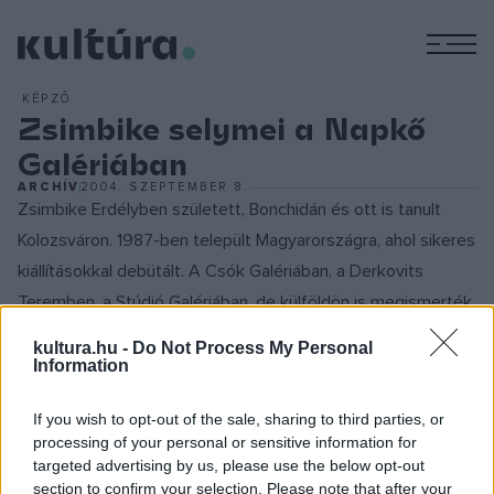
M
KÉPZŐ
Zsimbike selymei a Napkő
Galériában
ARCHÍV
2004. SZEPTEMBER 8.
Zsimbike Erdélyben született, Bonchidán és ott is tanult
Kolozsváron. 1987-ben települt Magyarországra, ahol sikeres
kiállításokkal debütált. A Csók Galériában, a Derkovits
Teremben, a Stúdió Galériában, de külföldön is megismerték
képeit. Kiállított Angliába, Amerikában, Franciaországban,
kultura.hu -
Do Not Process My Personal
Svédországban, Japánba és még számos helyen a világban.
Information
Selyemfestményeit egy általa kifejlesztett sajátos
If you wish to opt-out of the sale, sharing to third parties, or
módszerrel készíti, de nem csak a selyemfestési
processing of your personal or sensitive information for
technikában, hanem sajátos ábrázolásában tűnik ki a
targeted advertising by us, please use the below opt-out
megszokottól eltérő látásmódja. Képein láthatóak az
section to confirm your selection. Please note that after your