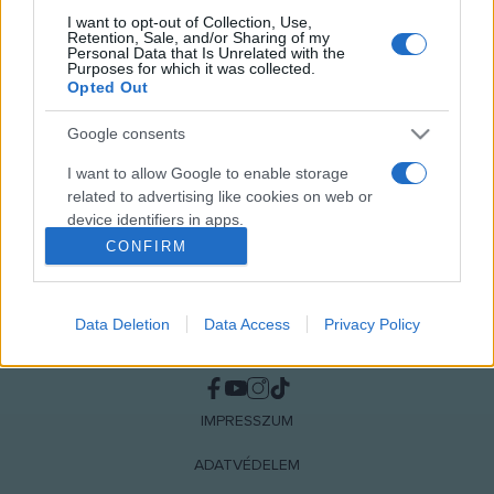
I want to opt-out of Collection, Use,
Retention, Sale, and/or Sharing of my
MEGOSZTÁS
Personal Data that Is Unrelated with the
Purposes for which it was collected.
Opted Out
Google consents
I want to allow Google to enable storage
related to advertising like cookies on web or
device identifiers in apps.
CONFIRM
I want to allow my user data to be sent to
Google for online advertising purposes.
Data Deletion
Data Access
Privacy Policy
I want to allow Google to send me
NÉPI
personalized advertising.
I want to allow Google to enable storage
IMPRESSZUM
related to analytics like cookies on web or
device identifiers in apps.
ADATVÉDELEM
I want to allow Google to enable storage