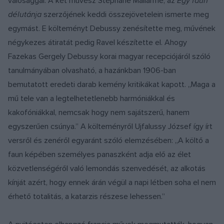
valósággal. A két művész Stéphane Mallarmé, az
Egy faun
délutánja
szerzőjének keddi összejövetelein ismerte meg
egymást. E költeményt Debussy zenésítette meg, művének
négykezes átiratát pedig Ravel készítette el. Ahogy
Fazekas Gergely Debussy korai magyar recepciójáról szóló
tanulmányában olvasható, a hazánkban 1906-ban
bemutatott eredeti darab kemény kritikákat kapott. „Maga a
mű tele van a legtelhetetlenebb harmóniákkal és
kakofóniákkal, nemcsak hogy nem sajátszerű, hanem
egyszerűen csúnya.” A költeményről Ujfalussy József így írt
versről és zenéről egyaránt szóló elemzésében: „A költő a
faun képében személyes panaszként adja elő az élet
közvetlenségéről való lemondás szenvedését, az alkotás
kínját azért, hogy ennek árán végül a napi létben soha el nem
érhető totalitás, a katarzis részese lehessen.”