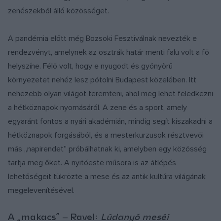
zenészekből álló közösséget.
A pandémia előtt még Bozsoki Fesztiválnak nevezték e
rendezvényt, amelynek az osztrák határ menti falu volt a fő
helyszíne. Félő volt, hogy e nyugodt és gyönyörű
környezetet nehéz lesz pótolni Budapest közelében. Itt
nehezebb olyan világot teremteni, ahol meg lehet feledkezni
a hétköznapok nyomásáról. A zene és a sport, amely
egyaránt fontos a nyári akadémián, mindig segít kiszakadni a
hétköznapok forgásából, és a mesterkurzusok résztvevői
más „napirendet” próbálhatnak ki, amelyben egy közösség
tartja meg őket. A nyitóeste műsora is az átlépés
lehetőségeit tükrözte a mese és az antik kultúra világának
megelevenítésével.
A „makacs” ‒ Ravel:
Lúdanyó meséi