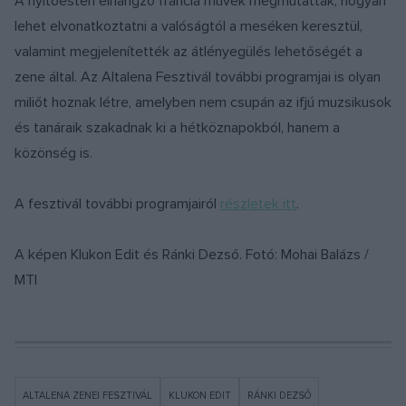
A nyitóesten elhangzó francia művek megmutatták, hogyan
lehet elvonatkoztatni a valóságtól a meséken keresztül,
valamint megjelenítették az átlényegülés lehetőségét a
zene által. Az Altalena Fesztivál további programjai is olyan
miliőt hoznak létre, amelyben nem csupán az ifjú muzsikusok
és tanáraik szakadnak ki a hétköznapokból, hanem a
közönség is.
A fesztivál további programjairól
részletek itt
.
A képen Klukon Edit és Ránki Dezső. Fotó: Mohai Balázs /
MTI
ALTALENA ZENEI FESZTIVÁL
KLUKON EDIT
RÁNKI DEZSŐ