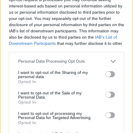
dallamhoz hasonlító témát, amelyet ő is, környezete is »elég
interest-based ads based on personal information utilized by
us or personal information disclosed to third parties prior to
makacsnak« talált”. A zongoraátirat ez esetben azért
your opt-out. You may separately opt-out of the further
kihívás, mert a zenekari változatban a szerző a hangulat
disclosure of your personal information by third parties on the
fokozását hangszereléssel oldja meg. A legenda szerint
IAB’s list of downstream participants. This information may
also be disclosed by us to third parties on the
IAB’s List of
Ravelt zavarta, hogy a
Boléro
élete nagy alkotása, hiszen
Downstream Participants
that may further disclose it to other
„hiányzik belőle a zene. Amikor pedig a bemutatóján, 1928.
third parties.
november 22-én az egyik néző így kiált fel: »Fogják meg!
Please note that this website/app uses one or more Google
Personal Data Processing Opt Outs
Bolond!«, Ravel így szól egyik barátjához: Ez a nő
services and may gather and store information including but
megértette!” A Ránki házaspár azonban bizonyítja, hogy
not limited to your visit or usage behaviour. You may click to
I want to opt-out of the Sharing of my
personal data.
grant or deny consent to Google and its third-party tags to
egyetlen hangszer és négy kéz is képes átadni a zene
Opted In
use your data for below specified purposes in below Google
változatosságát; az előadók játékának sokszínűségével az
consent section.
I want to opt-out of the Sale of my
ismétlődő dallam is új értelmet nyer.
Personal Data.
Opted In
A „csúnya” ‒ Debussy, az antikvitás és a
I want to opt-out of processing my
francia örömzene
Personal Data for Targeted Advertising.
Opted In