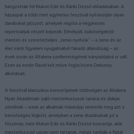
hangzottak fel Klukon Edit és Ránki Dezső előadásában. A
házaspár a több mint egyhetes fesztivál nyitóestjén olyan
darabokat játszott, amelyek régóta a négykezes
repertoárjuk részét képezik. Elmélyült, külsőségektől
mentes és szeretetteljes „zenei nyelvük” ‒ a zene és az
élet iránti figyelem nyugalmából fakadó állandóság ‒ az
évek során az Altalena szellemiségének irányadójává is vált.
Ezen az estén Ravel két műve fogta közre Debussy
alkotásait.
A fesztivál klasszikus koncertjeinek többségén az Altalena
Nyári Akadémián zajló mesterkurzusok tanárai és diákjai
zenélnek ‒ ezek az alkalmak másképp teremtik meg azt a
bensőséges légkört, amelyben a zene átadásának jut a
főszerep, mint Klukon Edit és Ránki Dezső koncertje, akik
mesterkurzust ugyan nem tartanak, mégis tanítják a fiatal