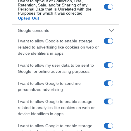
Az egyéni hang keresése, a 20. század eleji párizsi kulturális
I want to opt-out of Collection, Use,
Retention, Sale, and/or Sharing of my
miliő és a művészek közti kapcsolatok megannyi impulzust
Personal Data that Is Unrelated with the
Purposes for which it was collected.
kínáltak az impresszionizmus kialakulásának. E fogalom,
Opted Out
amely segít a művészettörténeti tájékozódásban,
Google consents
korlátozza is az alkotók és az alkotások sokszerűségének
kifejezését. Az impresszionizmus nem visszamenőleg
I want to allow Google to enable storage
related to advertising like cookies on web or
használt jelző, már az 1900-as években leírta Ravel és
device identifiers in apps.
Debussy ‒ egymástól megkülönböztethető ‒ stílusait.
I want to allow my user data to be sent to
Ugyanakkor maga Debussy elutasította e skatulyát. Egy
Google for online advertising purposes.
helyütt így vall a zeneszerzés kérdéséről: „A szabadság
természeténél fogva szabad. Minden minket körülvevő zajt
I want to allow Google to send me
personalized advertising.
vissza lehet adni. Megjeleníthető zeneileg minden, amit egy
kifinomult fül a környező világ ritmusából megragad.
I want to allow Google to enable storage
Egyesek elsősorban a szabályokhoz szeretnének
related to analytics like cookies on web or
device identifiers in apps.
alkalmazkodni. Ami engem illet, én csak azt szeretem
visszaadni, amit hallok.” A pillanatnyi benyomások újszerű
I want to allow Google to enable storage