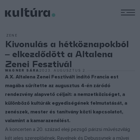
M
ZENE
Kivonulás a hétköznapokból
‒ elkezdődött a Altalena
Zenei Fesztivál
WAGNER SÁRA
2023. AUGUSZTUS 2.
A X. Altalena Zenei Fesztivált indító Francia est
magába sűrítette az augusztus 4-én záródó
rendezvény alapvető céljait: a nemzetköziséget, a
különböző kultúrák egyediségének felmutatását, a
zenészek, mester és tanítvány közti kapcsolatot,
valamint a kamarazenélést.
A koncerten a 20. század eleji pezsgő párizsi művészvilág
két jeles szereplőjének, Ravelnek és Debussynek a művei