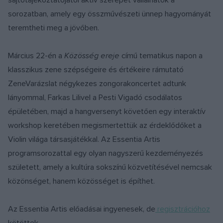
sorozatban, amely egy összművészeti ünnep hagyományát
teremtheti meg a jövőben.
Március 22-én a
Közösség ereje
című tematikus napon a
klasszikus zene szépségeire és értékeire rámutató
ZeneVarázslat négykezes zongorakoncertet adtunk
lányommal, Farkas Lilivel a Pesti Vigadó csodálatos
épületében, majd a hangversenyt követően egy interaktív
workshop keretében megismertettük az érdeklődőket a
Violin világa társasjátékkal. Az Essentia Artis
programsorozattal egy olyan nagyszerű kezdeményezés
született, amely a kultúra sokszínű közvetítésével nemcsak
közönséget, hanem közösséget is építhet.
Az Essentia Artis előadásai ingyenesek, de
regisztrációhoz
kötöttek.