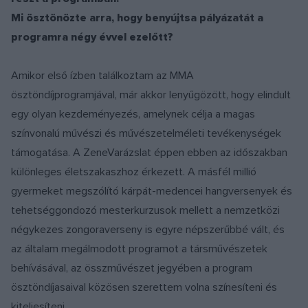
Mi ösztönözte arra, hogy benyújtsa pályázatát a
programra négy évvel ezelőtt?
Amikor első ízben találkoztam az MMA
ösztöndíjprogramjával, már akkor lenyűgözött, hogy elindult
egy olyan kezdeményezés, amelynek célja a magas
színvonalú művészi és művészetelméleti tevékenységek
támogatása. A ZeneVarázslat éppen ebben az időszakban
különleges életszakaszhoz érkezett. A másfél millió
gyermeket megszólító kárpát-medencei hangversenyek és
tehetséggondozó mesterkurzusok mellett a nemzetközi
négykezes zongoraverseny is egyre népszerűbbé vált, és
az általam megálmodott programot a társművészetek
behívásával, az összművészet jegyében a program
ösztöndíjasaival közösen szerettem volna színesíteni és
kiteljesíteni.