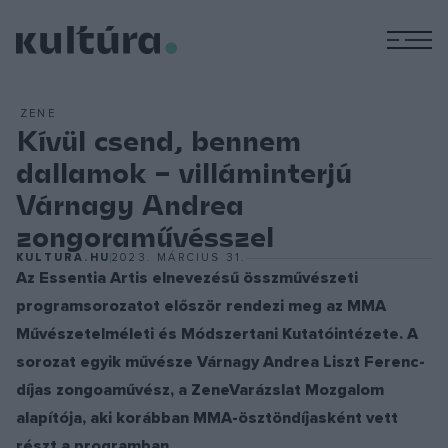
M
ZENE
Kívül csend, bennem
dallamok – villáminterjú
Várnagy Andrea
zongoraművésszel
KULTURA.HU
2023. MÁRCIUS 31.
Az Essentia Artis elnevezésű összművészeti
programsorozatot először rendezi meg az MMA
Művészetelméleti és Módszertani Kutatóintézete. A
sorozat egyik művésze Várnagy Andrea Liszt Ferenc-
díjas zongoaművész, a ZeneVarázslat Mozgalom
alapítója, aki korábban MMA-ösztöndíjasként vett
részt a programban.