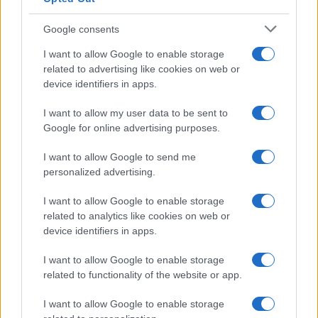
bemutatkozási lehetőséget biztosított számunkra. Elmélyült
Google consents
gondolatok megszületésére inspirált a Művészet közege
I want to allow Google to enable storage
című konferencia felkérése is.
Kívül csend, bennem
related to advertising like cookies on web or
dallamok
című előadásomban azt a témát jártam körül, hogy
device identifiers in apps.
kimutathatók-e stílusváltások, eszközváltások,
I want to allow my user data to be sent to
témaváltások a művészetben a járvány következtében, és
Google for online advertising purposes.
vajon ezek egy új lehetséges korszak jegyeit hordozhatják-
I want to allow Google to send me
e magukban.
personalized advertising.
Különleges alkalom volt 2021-ben számomra, hogy a VI.
I want to allow Google to enable storage
related to analytics like cookies on web or
ZeneVarázslat Nemzetközi Négykezes Zongoraversenyre
device identifiers in apps.
más művészeti ágakból érkező ösztöndíjas társaimat is
meghívhattam, akik egy esti kerekasztal-beszélgetés során
I want to allow Google to enable storage
related to functionality of the website or app.
saját művészeti programjukból ízelítőt is adtak. A nagyszerű
közös programok arra is inspiráltak, hogy az előadó-
I want to allow Google to enable storage
művészeti tevékenységem mellett elinduljak a mélyebb