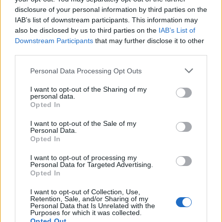
disclosure of your personal information by third parties on the
IAB’s list of downstream participants. This information may
also be disclosed by us to third parties on the
IAB’s List of
Downstream Participants
that may further disclose it to other
third parties.
Please note that this website/app uses one or more Google
Personal Data Processing Opt Outs
services and may gather and store information including but
not limited to your visit or usage behaviour. You may click to
I want to opt-out of the Sharing of my
personal data.
grant or deny consent to Google and its third-party tags to
Opted In
use your data for below specified purposes in below Google
consent section.
I want to opt-out of the Sale of my
Violin világa társasjáték
Personal Data.
Opted In
I want to opt-out of processing my
Personal Data for Targeted Advertising.
Hogyan segítette Önöket az MMA MMKI abban, hogy
Opted In
időt fordíthassanak az alkotásra, és energiáikat a
I want to opt-out of Collection, Use,
művészi munkára összpontosíthassák?
Retention, Sale, and/or Sharing of my
Personal Data that Is Unrelated with the
Purposes for which it was collected.
A program az ösztöndíjas találkozókon túl számos
Opted Out