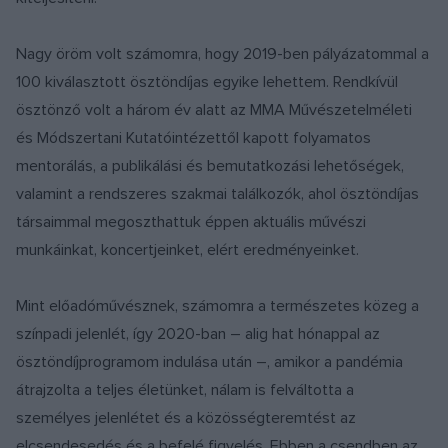
Nagy öröm volt számomra, hogy 2019-ben pályázatommal a
100 kiválasztott ösztöndíjas egyike lehettem. Rendkívül
ösztönző volt a három év alatt az MMA Művészetelméleti
és Módszertani Kutatóintézettől kapott folyamatos
mentorálás, a publikálási és bemutatkozási lehetőségek,
valamint a rendszeres szakmai találkozók, ahol ösztöndíjas
társaimmal megoszthattuk éppen aktuális művészi
munkáinkat, koncertjeinket, elért eredményeinket.
Mint előadóművésznek, számomra a természetes közeg a
színpadi jelenlét, így 2020-ban – alig hat hónappal az
ösztöndíjprogramom indulása után –, amikor a pandémia
átrajzolta a teljes életünket, nálam is felváltotta a
személyes jelenlétet és a közösségteremtést az
elcsendesedés és a befelé figyelés. Ebben a csendben az