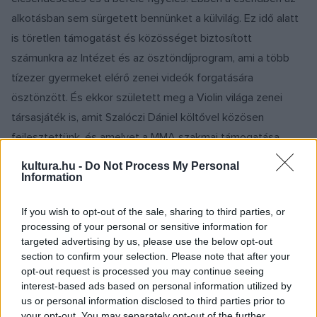
alkotásban sem sürgetett bennünket a külvilág. Ez idő alatt
is töretlen támogatást és közösséget biztosított
számunkra az Intézet és az ösztöndíjprogram, ami a több
tízezer gyermeket elérő zenei videók forgatására
ösztönzött. És ekkor született meg a Violin világa zenei
társasjáték is, amit Szalóczi Dániel költővel közösen
fejlesztettünk, és amelyet a MMA szakmai támogatása,
tanácsai segítségével finomítottunk. A kottaolvasás és -írás
kultura.hu -
Do Not Process My Personal
rejtelmeibe bevezető, ismeretterjesztő játékot már több
Information
mint 20 zeneiskolában teszteltük, és őszintén reméljük,
If you wish to opt-out of the sale, sharing to third parties, or
hogy a jövőben ott lesz majd minden zenét szerető és
processing of your personal or sensitive information for
tanulni vágyó gyermek táskájában.
targeted advertising by us, please use the below opt-out
section to confirm your selection. Please note that after your
opt-out request is processed you may continue seeing
interest-based ads based on personal information utilized by
us or personal information disclosed to third parties prior to
your opt-out. You may separately opt-out of the further