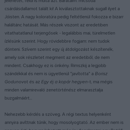
jelenetet, felül is múlta azt. Barátaim: micsoda
csárdásdallamot talált ki! A kiválasztottaknak sugall ilyet a
Jóisten. A nagy koloratúra pedig feltétlenül fokozza e bizarr
haláltánc hatását. Más részek viszont az eredetiben
vitathatatlanul terjengősek - legalábbis mai, türelmetlen
ízlésünk szerint. Hogy rövidebbre fogjam: nem tudok
dönteni. Szívem szerint egy új átdolgozást készítenék,
amely sok részletet megment az eredetiből, de nem
mindent. Csakhogy ez is önkény. Rimszkij a legjobb
szándékkal és nem is ügyetlenül "javította" a
Borisz
Godunov
ot és az
Egy éj a kopár hegyen
-t, ma mégis
minden valamirevaló zenetörténész elmarasztalja
buzgalmáért...
Nehezebb kérdés a szöveg. A régi textus helyenként
annyira avíttnak tűnik, hogy mosolyogtató. Az ember nem is