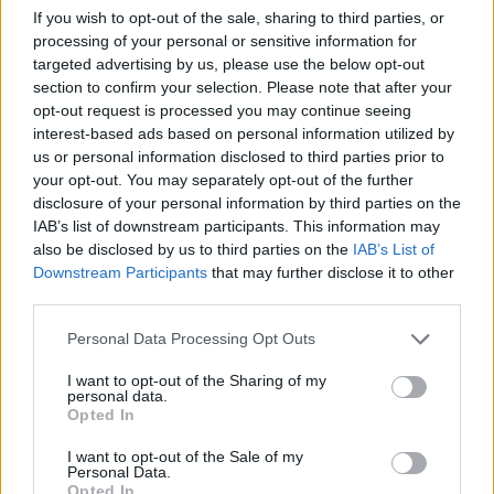
drámákat, szlengnyelven játszani Arisztophanészt
If you wish to opt-out of the sale, sharing to third parties, or
(mellesleg nagyon mulatságos). De ne hirdessük az effélét
processing of your personal or sensitive information for
"eredetinek". Másik példám Wagner. Nincs ember szerte
targeted advertising by us, please use the below opt-out
section to confirm your selection. Please note that after your
német honban (és más német nyelvű vidéken), aki úgy
opt-out request is processed you may continue seeing
beszélne, mint a Nibelung-ciklus szereplői. Kinek jutna
interest-based ads based on personal information utilized by
eszébe azonban e tekintetben modernizálni Wagnert? Pedig
us or personal information disclosed to third parties prior to
your opt-out. You may separately opt-out of the further
ő már a maga idejében is modoros, mesterkélten fennkölt
disclosure of your personal information by third parties on the
nyelvet használt...
IAB’s list of downstream participants. This information may
also be disclosed by us to third parties on the
IAB’s List of
Downstream Participants
that may further disclose it to other
Most jön a feketeleves. Maga az előadás.
third parties.
Félszcenírozottnak hirdették, vagyis részben
Please note that this website/app uses one or more Google
Personal Data Processing Opt Outs
koncertszerűnek. Mint kiderült, ez azt jelenti, hogy díszletek
services and may gather and store information including but
közt az énekesek kottából énekeltek. Beleértve a kórust is.
not limited to your visit or usage behaviour. You may click to
I want to opt-out of the Sharing of my
personal data.
Nos, nem és nem. Ez a félmegoldás a legrosszabb, amit
grant or deny consent to Google and its third-party tags to
Opted In
use your data for below specified purposes in below Google
kitalálhattak. Az, hogy Bánk kottával a kézben szúrja le a
consent section.
I want to opt-out of the Sale of my
királynőt, nevetséges és méltatlan Erkel Ferenc
Personal Data.
Opted In