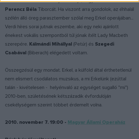
feladata. Mint énekesi teljesítményt, nagyszerűnek éreztem
Perencz Béla
Tiborcát. Ha viszont arra gondolok, az éhhalál
szélén álló öreg parasztember szólal meg Erkel operájában...
Verdi híres sorai jutnak eszembe, aki egy neki ajánlott
énekest vokális szempontból túl jónak ítélt Lady Macbeth
szerepére.
Kálmándi Mihállyal
(Petúr) és
Szegedi
Csabával
(Biberach) elégedett voltam.
Összegzésül egy mondat. Erkel, a külföld által érthetetlenül
nem elismert csodálatos muzsikus, a mi Erkelünk (ezúttal
talán - kivételesen - helyénvaló az egységet sugalló "mi")
2010-ben, születésének kétszázadik évfordulóján
csekélységem szerint többet érdemelt volna.
2010. november 7. 19:00 -
Magyar Állami Operaház