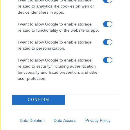
a fejem. Noha nagy a kísértés, nem ordította végig a
related to analytics like cookies on web or
szerepet. A
Hazám, hazám
méltán ragadtatta tapsviharra a
device identifiers in apps.
közönséget. Nagyszerűek voltak kurta és szenvtelen
I want to allow Google to enable storage
"nem"-jei a királynővel folytatott vitában. Híven közvetítette
related to functionality of the website or app.
a dráma kényegét.
Pánczél Éva
mint Gertrudis jóval
kevésbé tűnt félelmetes vitapartnernek. Nem az ő
I want to allow Google to enable storage
related to personalization.
(egyébként kétségkívül szép, de kisebb fajsúlyú) hangjára
való ez a szerep.
Kertesi Ingrid
mint Melinda eleinte
I want to allow Google to enable storage
megijesztett. Kemény, érdes hangjait sokszor hamiskásnak
related to security, including authentication
functionality and fraud prevention, and other
hallottam. Alighanem tartalékolta erejét a tiszaparti
user protection.
jelenetre, amelynek nyaktörő szólamát viszont igen
virtuózan és megrendítő hatással keltette életre.
Fekete
Attila
Ottóként ismét megrezegtette a csillárokat
CONFIRM
hihetetlenül erőteljes és magával ragadóan szép színű
tenorjával - alkalmasint szólhatna neki valaki, hogy a
Data Deletion
Data Access
Privacy Policy
csillárrezegtetés nem feltétlenül egy tenorista egyetlen