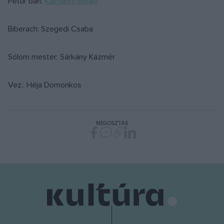
Petur bán:
Kálmándi Mihály
Biberach: Szegedi Csaba
Sólom mester: Sárkány Kázmér
Vez.: Héja Domonkos
MEGOSZTÁS