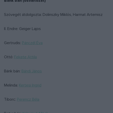
Bánk bán (ősváltozat)
Szövegét átdolgozta: Dolinszky Miklós, Harmat Artemisz
II. Endre: Geiger Lajos
Gertrudis:
Pánczél Éva
Ottó:
Fekete Attila
Bánk bán:
Bándi János
Melinda:
Kertesi Ingrid
Tiborc:
Perencz Béla