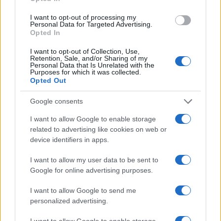
szelleméhez. Operaparódia. Még szerencse, hogy nem
lapozott előtte. A tisztesség és jó ízlés bizony úgy kívánta
I want to opt-out of processing my
Personal Data for Targeted Advertising.
volna, hogy mindenki rendesen megtanulja fejből a
Opted In
kétségkívül nehéz, néha kellemetlenül nyakatekert
I want to opt-out of Collection, Use,
szöveget. Azt azért lehetett előre tudni, hogy mikor lesz
Retention, Sale, and/or Sharing of my
Personal Data that Is Unrelated with the
Erkel születésének kétszázadik évfordulója (egy budapesti
Purposes for which it was collected.
Opted Out
teret is elneveztek annak idején erről a napról - vagy másról,
de az időpont egybeesett, kedves elvtársak). Illő lett volna a
Google consents
kórust is alaposabban betanítani. Ritkán használok efféle
I want to allow Google to enable storage
szavakat, de ki kell mondanom: gyalázatos volt. A zenekar
related to advertising like cookies on web or
ugyancsak szedett-vedettnek tűnt az elején, szerencsére
device identifiers in apps.
később magára talált és
Héja Domonkos
vezetésével
I want to allow my user data to be sent to
nagyjából a Melinda-Ottó kettőstől tisztes színvonalon, néha
Google for online advertising purposes.
kitűnően működött.
I want to allow Google to send me
personalized advertising.
A szólisták közül
Bándi János
előtt hajtom meg tisztelettel
I want to allow Google to enable storage