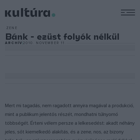
M
ZENE
Bánk - ezüst folyók nélkül
ARCHÍV
2010. NOVEMBER 11.
Mert mi tagadás, nem ragadott annyira magával a produkció,
mint a publikum jelentős részét, mondhatni túlnyomó
többségét. Érteni vélem persze a lelkesedést: akadt néhány
jeles, sőt kiemelkedő alakítás, és a zene, nos, az bizony