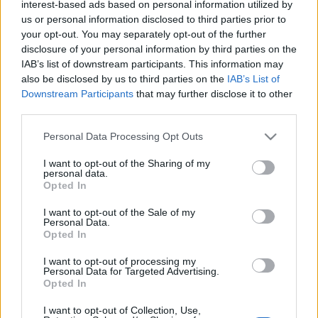
interest-based ads based on personal information utilized by
A ma este éppen a nagy presztízsű tokiói Opera City
us or personal information disclosed to third parties prior to
Hallban koncertező, negyvenhét éve fennálló
your opt-out. You may separately opt-out of the further
disclosure of your personal information by third parties on the
kamarazenekar február 2-án érkezik haza Japán turnéjáról,
IAB’s list of downstream participants. This information may
ahol hét hangversenyből álló sorozat során Mozart műveit
also be disclosed by us to third parties on the
IAB’s List of
játsszák. Szólistaként japán művészek lépnek fel,
Minami
Downstream Participants
that may further disclose it to other
third parties.
Szion, Takagi Ajako, Kikucsi Joko
és
Nakadzsima Aiko
személyében.
Please note that this website/app uses one or more Google
Personal Data Processing Opt Outs
services and may gather and store information including but
not limited to your visit or usage behaviour. You may click to
I want to opt-out of the Sharing of my
A tavaszi sorozatra bérletek válthatók a Zeneakadémia
personal data.
grant or deny consent to Google and its third-party tags to
Opted In
pénztárában, a
www.jegy.hu-n
és az ismert jegyirodákban.
use your data for below specified purposes in below Google
consent section.
I want to opt-out of the Sale of my
Personal Data.
További információ:
www.lfkz.hu
Opted In
I want to opt-out of processing my
Personal Data for Targeted Advertising.
Opted In
MEGOSZTÁS
I want to opt-out of Collection, Use,