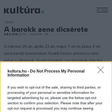
M
ZENE
A barokk zene dicsérete
ARCHÍV
2010. JANUÁR 29.
A március 26-án, április 23-án, május 7-én és június 4-én
sorra kerülő koncerteken Vivaldi
L'estro armonico
című
műve is elhangzik. Vivaldi tizenkét concertójának élén hol
egy, hol kettő, hol négy hegedű szóló áll, amit minden
kultura.hu -
Do Not Process My Personal
esetben a kamarazenekar egy-egy tagja szólaltat meg. A
Information
koncertek műsorának másik bázisát Händel op. 6-os
If you wish to opt-out of the sale, sharing to third parties, or
Concerto grossó
ja adja, amely a nagy hangszeres
processing of your personal or sensitive information for
concertókhoz tartozik és amelynek szintén tizenkét műből
targeted advertising by us, please use the below opt-out
álló darabjai az 1740 előtti években keletkeztek.
section to confirm your selection. Please note that after your
opt-out request is processed you may continue seeing