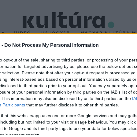
T
VIDEÓ
HAJÓGYÁR
MAGYAR KULTÚRA M
 -
Do Not Process My Personal Information
ment változatlan formá
to opt-out of the sale, sharing to third parties, or processing of your per
formation for targeted advertising by us, please use the below opt-out s
r selection. Please note that after your opt-out request is processed y
eing interest-based ads based on personal information utilized by us or
disclosed to third parties prior to your opt-out. You may separately opt-
an-Pierre Ponelle álmodta színpadra, azóta az előadás sikere tör
losure of your personal information by third parties on the IAB’s list of
011-es szezonra egy új változatot rendelt, amelyet
Jean-Louis
. This information may also be disclosed by us to third parties on the
IA
Participants
that may further disclose it to other third parties.
 that this website/app uses one or more Google services and may gath
including but not limited to your visit or usage behaviour. You may click 
maradnak Figaro nélkül, a bécsi Mozart-házban - ahol a komponista
 to Google and its third-party tags to use your data for below specifi
 225. születésnapját ünnepli.
ogle consent section.