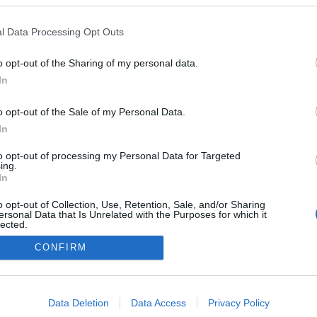
l Data Processing Opt Outs
o opt-out of the Sharing of my personal data.
In
o opt-out of the Sale of my Personal Data.
In
to opt-out of processing my Personal Data for Targeted
ing.
In
o opt-out of Collection, Use, Retention, Sale, and/or Sharing
ersonal Data that Is Unrelated with the Purposes for which it
lected.
Out
NÉPI
CONFIRM
consents
DATVÉDELEM
HIRDETÉSI INFORMÁCIÓK
FELHASZNÁLÁSI F
o allow Google to enable storage related to advertising like cookies on
Data Deletion
Data Access
Privacy Policy
evice identifiers in apps.