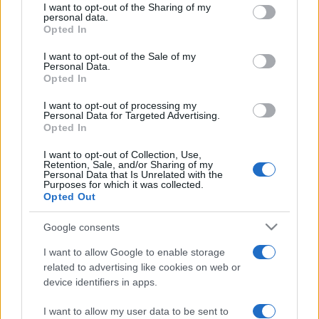
not limited to your visit or usage behaviour. You may click to
I want to opt-out of the Sharing of my
új produkciót élvezhet a közönség most már az Urániában is.
personal data.
grant or deny consent to Google and its third-party tags to
Opted In
Ez az eddigi legtöbb előadást felvonultató évad, amely
use your data for below specified purposes in below Google
consent section.
I want to opt-out of the Sale of my
október 9-én kezdődik. (Minden helyen 9-én indul az élő
Personal Data.
sorozat.)
Opted In
I want to opt-out of processing my
Personal Data for Targeted Advertising.
Opted In
Az első előadás Wagner monumentális operaciklusának első
I want to opt-out of Collection, Use,
része, A Rajna kincse
Bryn Terfel
főszereplésével,
Robert
Retention, Sale, and/or Sharing of my
Personal Data that Is Unrelated with the
Lepage
új felfogású rendezésében, a Met zenei vezetője,
Purposes for which it was collected.
James Levine
Opted Out
vezényletével. A programsorozatban látható
lesz
A nibelung gyűrűje
ciklus második zenedrámája,
A
Google consents
walkür
is, ez zárja majd az évadot május 14-én.
I want to allow Google to enable storage
related to advertising like cookies on web or
A programsorozatban számos operacsillag tűnik fel az évad
device identifiers in apps.
sikerszerepeiben:
Susan Graham
és
Plácido Domingo
I want to allow my user data to be sent to
énekelnek Gluck
Iphigénia Tauriszban
(február 26.) című