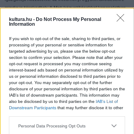
mindig is törekedtek. A Met-közvetítésekkel kapcsolatban
is ugyanez történik: a szegedi Belvárosi Mozival, a
kultura.hu -
Do Not Process My Personal
kecskeméti Malom Mozival és az Urániával egyaránt
Information
együttműködnek, hiszen a Művészetek Palotája fordíttatja
If you wish to opt-out of the sale, sharing to third parties, or
és lektoráltatja a magyar feliratokat, amelyeket az említett
processing of your personal or sensitive information for
mozik tőlük vesznek át.
targeted advertising by us, please use the below opt-out
section to confirm your selection. Please note that after your
opt-out request is processed you may continue seeing
A Met-közvetítésekre meghirdetett valamennyi előadásra, a
interest-based ads based on personal information utilized by
Művészetek Palotája valamennyi játszóhelyére
us or personal information disclosed to third parties prior to
(Fesztiválszínház, Auditórium) - így az ismétlésekre - is mind
your opt-out. You may separately opt-out of the further
disclosure of your personal information by third parties on the
elkeltek a jegyek. Azt, hogy több moziban is megtekinthetik
IAB’s list of downstream participants. This information may
a nézők ezeket a előadásokat, a kommunikációs igazgató
also be disclosed by us to third parties on the
IAB’s List of
kiváló lehetőség tartja, hogy minél több emberhez jusson el
Downstream Participants
that may further disclose it to other
third parties.
az opera.
Please note that this website/app uses one or more Google
Personal Data Processing Opt Outs
services and may gather and store information including but
2010/11-es szezonban 12 közvetítést, közöttük hat teljesen