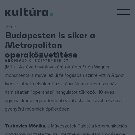
M
ZENE
Budapesten is siker a
Metropolitan
operaközvetítése
ARCHÍV
2010. SZEPTEMBER 27.
(MTI) - Az évad nyitányaként október 9-én Wagner
monumentális műve, az új felfogásban színre vitt
A Rajna
kincse
látható elsőként az Uránia Nemzeti Filmszínház
hamisítatlan "operaházi" hangulatot tükröző, 110 éves,
ugyanakkor a legmodernebb vetítéstechnikával felszerelt
gyönyörű műemlék épületében.
Turkovics Mónika
, a Művészetek Palotája kommunikációs
igazgatója hozzátette: az intézményi együttműködésekre