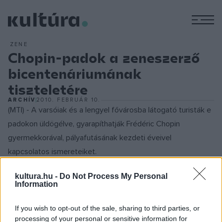
M
ZENE
Chopin-padok a zeneszerző
bicentenáriumának
tiszteletére
ARCHÍV
2010. FEBRUÁR 10.
(MTI) - A varsóiak és a lengyel fővárosba látogató turisták e
padokon üldögélve, gyarapíthatják Frédéric Chopin
gyermekkorával, pályafutásának kezdeti éveivel
kapcsolatos ismereteiket.
kultura.hu -
Do Not Process My Personal
Information
"Minden padon van egy gomb, amelyet, ha megnyomunk,
Chopin zenéjét élvezhetjük" - magyarázta
Katarzyna
If you wish to opt-out of the sale, sharing to third parties, or
processing of your personal or sensitive information for
Ratajczyk
, a varsói önkormányzat munkatársa.