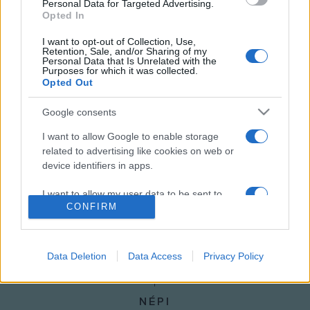
Personal Data for Targeted Advertising.
Opted In
előtt, ahol nyolcévesen első hangversenyét adta 1818.
február 24-én a Jótékonysági Egylet javára, egy másik pedig
I want to opt-out of Collection, Use,
Retention, Sale, and/or Sharing of my
a Saski-park előtt található, ahol gyerekként oly sokszor
Personal Data that Is Unrelated with the
Purposes for which it was collected.
játszott Chopin.
Opted Out
MEGOSZTÁS
Google consents
I want to allow Google to enable storage
related to advertising like cookies on web or
device identifiers in apps.
I want to allow my user data to be sent to
CONFIRM
Google for online advertising purposes.
I want to allow Google to send me
personalized advertising.
Data Deletion
Data Access
Privacy Policy
I want to allow Google to enable storage
related to analytics like cookies on web or
NÉPI
device identifiers in apps.