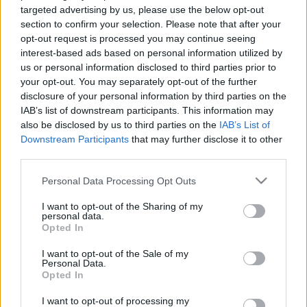
targeted advertising by us, please use the below opt-out
section to confirm your selection. Please note that after your
A lócákon térkép is látható, amelyen feltüntették az összes
opt-out request is processed you may continue seeing
interest-based ads based on personal information utilized by
Chopin-padot, valamint egy speciális kód. Az utóbbit ha
us or personal information disclosed to third parties prior to
valaki lefényképezi, majd elküldi az MMS-t egy
your opt-out. You may separately opt-out of the further
meghatározott számra, jogosultságot szerez a multimédiás
disclosure of your personal information by third parties on the
IAB’s list of downstream participants. This information may
Chopin-adatbázis használatára - letöltheti a komponista
also be disclosed by us to third parties on the
IAB’s List of
szerzeményeit, fényképeit, valamint az életét és
Downstream Participants
that may further disclose it to other
pályafutását ismertető dokumentumokat.
third parties.
Please note that this website/app uses one or more Google
Personal Data Processing Opt Outs
A padokat Varsó azon pontjain helyezték el, amelyek
services and may gather and store information including but
not limited to your visit or usage behaviour. You may click to
I want to opt-out of the Sharing of my
valamilyen módon kötődnek a zeneszerzőhöz. Van egy lóca
personal data.
grant or deny consent to Google and its third-party tags to
a Krasinskich téren, ahol Chopin 1830. március 17-én előadta
Opted In
use your data for below specified purposes in below Google
a Nemzeti Színházban az f-moll zongoraversenyét.
consent section.
I want to opt-out of the Sale of my
Personal Data.
Elhelyeztek padokat a Miodowa, valamint a Kozia utcán, ahol
Opted In
a komponista kedvenc kávéházai működtek egykoron. Egy
I want to opt-out of processing my
Chopin-pad van a Kék Palota, más néven a Radziwill-palota