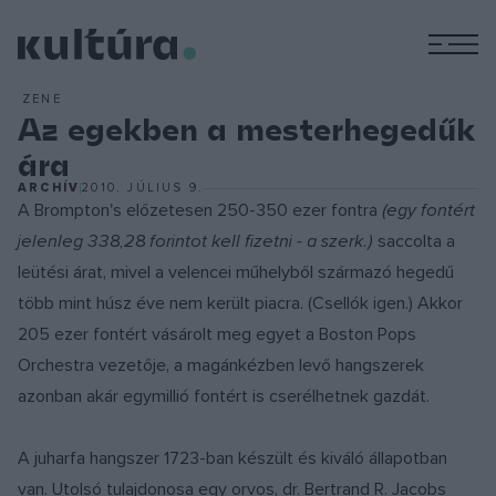
M
ZENE
Az egekben a mesterhegedűk
ára
ARCHÍV
2010. JÚLIUS 9.
A Brompton's előzetesen 250-350 ezer fontra
(egy fontért
jelenleg 338,28 forintot kell fizetni - a szerk.)
saccolta a
leütési árat, mivel a velencei műhelyből származó hegedű
több mint húsz éve nem került piacra. (Csellók igen.) Akkor
205 ezer fontért vásárolt meg egyet a Boston Pops
Orchestra vezetője, a magánkézben levő hangszerek
azonban akár egymillió fontért is cserélhetnek gazdát.
A juharfa hangszer 1723-ban készült és kiváló állapotban
van. Utolsó tulajdonosa egy orvos, dr. Bertrand R. Jacobs