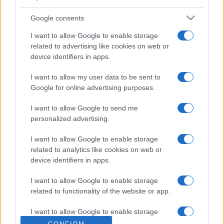
különösen az olyan művész, mint Vieuxtemps is volt, ha a
Google consents
saját stílusában játszik a hangszeren, fizikailag is nyomot
I want to allow Google to enable storage
hagy rajta. Ha ilyen régi hangszereken játszik Bell,
related to advertising like cookies on web or
elmondása szerint mélyebben érthető meg a zene,
device identifiers in apps.
mélyebbről jön: az ilyen instrumentum hangjai jóval
I want to allow my user data to be sent to
színesebbek, mint a modern hangszerekéi. "Jobban játszom,
Google for online advertising purposes.
ha egy ilyen hangszer van a kezemben" - nyilatkozta Bell, aki
2009-es koncertje után hamarosan
ismét Magyarországon
I want to allow Google to send me
personalized advertising.
koncertezik
.
I want to allow Google to enable storage
related to analytics like cookies on web or
A hegedű tulajdonosa Ian Stoutzker, aki befektetőként és
device identifiers in apps.
nagylelkű zenerajongóként ismert, ő az oxfordi Wolfson
College alapítójától, Sir Isaac Wolfsontól vásárolta. A
I want to allow Google to enable storage
related to functionality of the website or app.
chicagói cég elmondta, minden kontinensről érdeklődtek a
hangszer iránt, de arról nem nyilatkoztak, befektetési
I want to allow Google to enable storage
alapok, magángyűjtők, köztük a Microsoft-mágnás David
related to personalization.