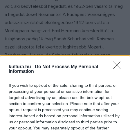
volt, aki kedvtelésből hegedült, és 1962-ben vásárolta meg
a hegedűt Josef Roismantól. A Budapest Vonósnégyes
odesszai születésű elsőhegedűse 1942-ben vette a
Montagnana-hangszert Emil Herrmann kereskedőtől, a
tulajdonos pedig 14 évig Sadah Schuchari volt. Roisman
ezzel játszotta fel a kvartett leghíresebb Mozart-,
Beethoven-, Haydn- és Schubert-felvételeit, és ezen
játszott az együttes utolsó koncertjén 1962-ben a
kultura.hu -
Do Not Process My Personal
Kongresszusi Könyvtárban.
Information
If you wish to opt-out of the sale, sharing to third parties, or
Az 510 ezer font viszont aprópénznek tűnik a 12 millió font
processing of your personal or sensitive information for
mellett, amennyire a Bein & Fushi tartja a cremonai mester
targeted advertising by us, please use the below opt-out
hangszerét. Ha a Vieuxtemps eléri ezt az árat, amely közel
section to confirm your selection. Please note that after your
opt-out request is processed you may continue seeing
duplája a tavaly októberben elkelt Kochanski Guarnierinek, a
interest-based ads based on personal information utilized by
világ legdrágább hangszerévé válik. A hegedű a nevét Henri
us or personal information disclosed to third parties prior to
Vieuxtemps-ről kapta, aki a XIX. században több
your opt-out. You may separately opt-out of the further