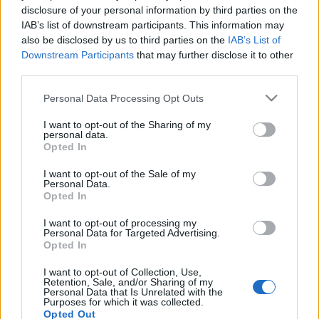
disclosure of your personal information by third parties on the
szólódarabot is írt és ezen a hangszeren adott elő; azóta
IAB’s list of downstream participants. This information may
játszott rajta Yehudi Menuhin, Itzhak Perlman és Pinchas
also be disclosed by us to third parties on the
IAB’s List of
Zukerman. Peter Quint, aki többször lépett fel szólistaként a
Downstream Participants
that may further disclose it to other
third parties.
Chicagói Szimfonikus Zenekarral, így nyilatkozott a Guarnieri
Vieuxtemps-ről: "Ennek a hegedűnek hihetetlen ereje van a
Please note that this website/app uses one or more Google
Personal Data Processing Opt Outs
services and may gather and store information including but
hangerőt és a hangminőséget tekintve is. Rengeteg színt
not limited to your visit or usage behaviour. You may click to
I want to opt-out of the Sharing of my
lehet előcsalogatni belőle, rendkívül széles érzelmi skálát
personal data.
grant or deny consent to Google and its third-party tags to
Opted In
lehet általa kifejezni."
use your data for below specified purposes in below Google
consent section.
I want to opt-out of the Sale of my
Personal Data.
A
Stradivari-tulajdonos
Joshual Bell
- a
The Guardian
lap
Opted In
videóján látható - kipróbálta a hangszert, egy hétig
I want to opt-out of processing my
Personal Data for Targeted Advertising.
játszhatott rajta, és teljesen beleszeretett. A szerelem
Opted In
azonban nem csupán az első pillanatra korlátozódott, az
I want to opt-out of Collection, Use,
érzelem, minél tovább volt nála a hegedű, csak mélyült, új
Retention, Sale, and/or Sharing of my
Personal Data that Is Unrelated with the
színeket, új mélységeket fedezett fel. Bell azt is
Purposes for which it was collected.
elképzelhetőnek tartja, hogy egy-egy hegedűs, és
Opted Out