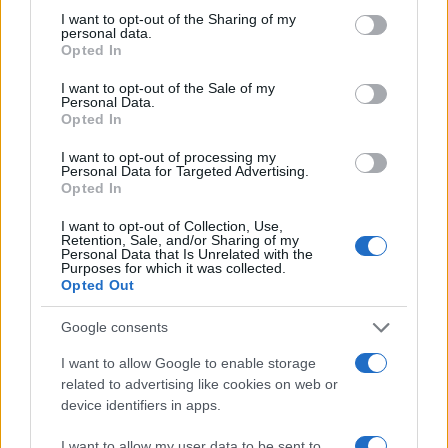
not limited to your visit or usage behaviour. You may click to
I want to opt-out of the Sharing of my
personal data.
grant or deny consent to Google and its third-party tags to
Philharmonie Festiva (vez. Gerd Schaller) -
Goldmark Károly
:
Opted In
use your data for below specified purposes in below Google
Merlin (Profil Edition Günter Hänssler);
consent section.
I want to opt-out of the Sale of my
Personal Data.
Opted In
I want to opt-out of processing my
Personal Data for Targeted Advertising.
Opted In
20-21. század:
I want to opt-out of Collection, Use,
Retention, Sale, and/or Sharing of my
A Müncheni Rádió Zenekara (vez. Ulf Schirmer) - Karl
Personal Data that Is Unrelated with the
Purposes for which it was collected.
Amadeus Hartmann: Des Simplicius Simplicissimus Jugend
Opted Out
(BR-Klassik)
Google consents
I want to allow Google to enable storage
related to advertising like cookies on web or
device identifiers in apps.
Áriák és duettek:
I want to allow my user data to be sent to