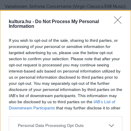
Variationen, Sinfonia Concertante (Virgin Classics/EMI Music);
kultura.hu -
Do Not Process My Personal
Janine Jansen, hegedű - Beethoven &
Britten
: Violin
Information
Concertos (Decca/Universal Music);
If you wish to opt-out of the sale, sharing to third parties, or
processing of your personal or sensitive information for
Jevgenyij Kisszin, zongora - Szergej Prokofjev:
targeted advertising by us, please use the below opt-out
Klavierkonzerte 2 & 3 (EMI Classics)
section to confirm your selection. Please note that after your
opt-out request is processed you may continue seeing
interest-based ads based on personal information utilized by
Az év operafelvételei:
us or personal information disclosed to third parties prior to
your opt-out. You may separately opt-out of the further
17-18. század:
disclosure of your personal information by third parties on the
IAB’s list of downstream participants. This information may
also be disclosed by us to third parties on the
IAB’s List of
Juan-Diego Flórez -
Christoph Willibald Gluck
: Orphée et
Downstream Participants
that may further disclose it to other
Eurydice (Decca/Universal Music);
third parties.
Please note that this website/app uses one or more Google
Personal Data Processing Opt Outs
19. század:
services and may gather and store information including but