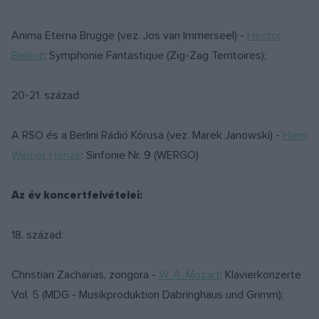
Anima Eterna Brugge (vez. Jos van Immerseel) -
Hector
Berlioz
: Symphonie Fantastique (Zig-Zag Territoires);
20-21. század:
A RSO és a Berlini Rádió Kórusa (vez. Marek Janowski) -
Hans
Werner Henze
: Sinfonie Nr. 9 (WERGO)
Az év koncertfelvételei:
18. század:
Christian Zacharias, zongora -
W. A. Mozart
: Klavierkonzerte
Vol. 5 (MDG - Musikproduktion Dabringhaus und Grimm);