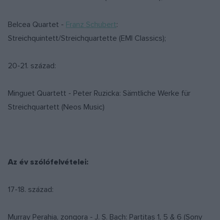
Belcea Quartet -
Franz Schubert
:
Streichquintett/Streichquartette (EMI Classics);
20-21. század:
Minguet Quartett - Peter Ruzicka: Sämtliche Werke für
Streichquartett (Neos Music)
Az év szólófelvételei:
17-18. század:
Murray Perahia, zongora - J. S. Bach: Partitas 1, 5 & 6 (Sony