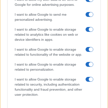
Google for online advertising purposes.
Cecilia Bartoli
- Sacrificium (Decca/Universal Music);
I want to allow Google to send me
Vivica Genaux
-
Antonio Vivaldi
: Opera Arias (Pyrotechnics -
personalized advertising.
Virgin Classics/EMI Music);
I want to allow Google to enable storage
related to analytics like cookies on web or
Bryn Terfel - Bad Boys (Deutsche Grammophon/Universal
device identifiers in apps.
Music)
I want to allow Google to enable storage
related to functionality of the website or app.
Az év kórusfelvételei:
I want to allow Google to enable storage
related to personalization.
16-17. század
I want to allow Google to enable storage
related to security, including authentication
Huelgas Ensemble (vez. Paul van Nevel) - Michelangelo
functionality and fraud prevention, and other
Rossi: La Poesia Cromatica (DHM/Sony Music);
user protection.
18-19. század: