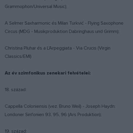
Grammophon/Universal Music);
A Selmer Saxharmonic és Milan Turkvić - Flying Saxophone
Circus (MDG - Musikproduktion Dabringhaus und Grimm);
Christina Pluhar és a L'Arpeggiata - Via Crucis (Virgin
Classics/EMI)
Az év szimfonikus zenekari felvételei:
18. század:
Cappella Coloniensis (vez. Bruno Weil) - Joseph Haydn:
Londoner Sinfonien 93, 95, 96 (Ars Produktion);
19. század: