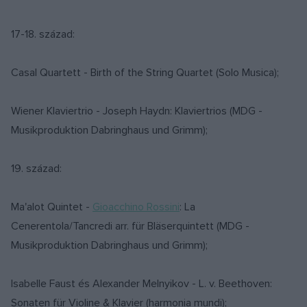
17-18. század:
Casal Quartett - Birth of the String Quartet (Solo Musica);
Wiener Klaviertrio - Joseph Haydn: Klaviertrios (MDG -
Musikproduktion Dabringhaus und Grimm);
19. század:
Ma'alot Quintet -
Gioacchino Rossini
: La
Cenerentola/Tancredi arr. für Bläserquintett (MDG -
Musikproduktion Dabringhaus und Grimm);
Isabelle Faust és Alexander Melnyikov - L. v. Beethoven:
Sonaten für Violine & Klavier (harmonia mundi);