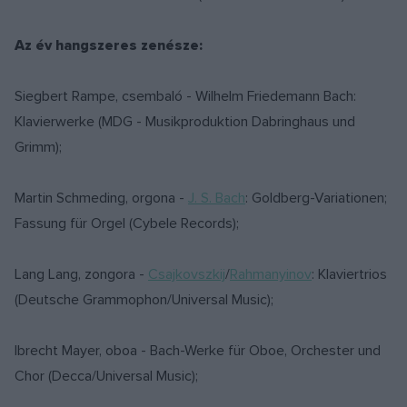
Az év hangszeres zenésze:
Siegbert Rampe, csembaló - Wilhelm Friedemann Bach:
Klavierwerke (MDG - Musikproduktion Dabringhaus und
Grimm);
Martin Schmeding, orgona -
J. S. Bach
: Goldberg-Variationen;
Fassung für Orgel (Cybele Records);
Lang Lang, zongora -
Csajkovszkij
/
Rahmanyinov
: Klaviertrios
(Deutsche Grammophon/Universal Music);
lbrecht Mayer, oboa - Bach-Werke für Oboe, Orchester und
Chor (Decca/Universal Music);