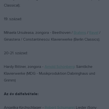
Classical);
19. század:
Mihaela Ursuleasa, zongora - Beethoven /
Brahms
/
Ravel
/
Ginastera / Constantinescu: Klavierwerke (Berlin Classics);
20-21. század:
Hardy Rittner, zongora -
Arnold Schönberg
: Sämtliche
Klavierwerke (MDG - Musikproduktion Dabringhaus und
Grimm)
Az év dalfelvétele:
Angelika Kirchschlager -
Robert Schumann
: Lieder (Sony