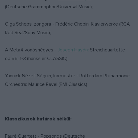
(Deutsche Grammophon/Universal Music);
Olga Scheps, zongora - Frédéric Chopin: Klavierwerke (RCA
Red Seal/Sony Music);
A Meta4 vonósnégyes -
Joseph Haydn
: Streichquartette
op.55, 1-3 (hänssler CLASSIC);
Yannick Nézet-Séguin, karmester - Rotterdam Philharmonic
Orchestra: Maurice Ravel (EMI Classics)
Klasszikusok határok nélkül:
Fauré Quartett - Popsongs (Deutsche