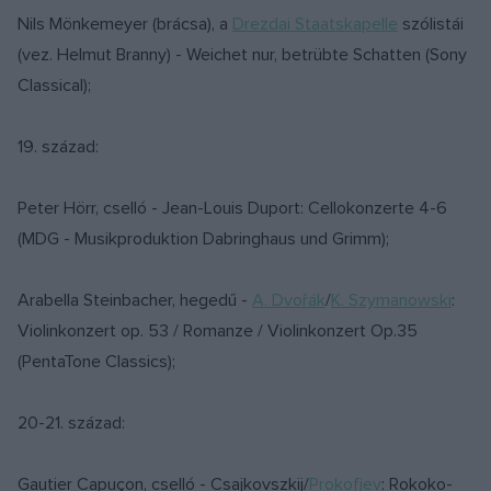
Nils Mönkemeyer (brácsa), a
Drezdai Staatskapelle
szólistái
(vez. Helmut Branny) - Weichet nur, betrübte Schatten (Sony
Classical);
19. század:
Peter Hörr, cselló - Jean-Louis Duport: Cellokonzerte 4-6
(MDG - Musikproduktion Dabringhaus und Grimm);
Arabella Steinbacher, hegedű -
A. Dvořák
/
K. Szymanowski
:
Violinkonzert op. 53 / Romanze / Violinkonzert Op.35
(PentaTone Classics);
20-21. század:
Gautier Capuçon, cselló - Csajkovszkij/
Prokofjev
: Rokoko-