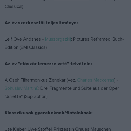
Classical)
Az év szerkesztői teljesítménye:
Leif Ove Andsnes -
Muszorgszkij
: Pictures Reframed; Buch-
Edition (EMI Classics)
Az év "először lemezre vett" felvétele:
A Cseh Filharmonikus Zenekar (vez.
Charles Mackerras
) -
Bohuslav Martinů
: Drei Fragmente und Suite aus der Oper
"Juliette" (Supraphon)
Klasszikusok gyerekeknek/fiataloknak:
Ute Kleber, Uwe Stoffel: Prinzessin Graues Mäuschen