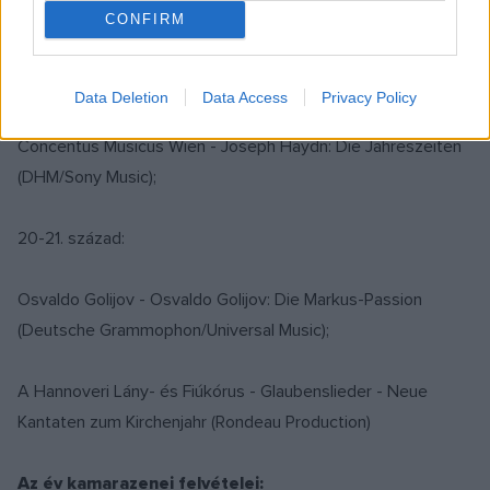
CONFIRM
Amarcord - Rastlose Liebe (Raumklang);
Data Deletion
Data Access
Privacy Policy
Nikolaus Harnoncourt
, az Arnold Schönberg Kórus és a
Concentus Musicus Wien - Joseph Haydn: Die Jahreszeiten
(DHM/Sony Music);
20-21. század:
Osvaldo Golijov - Osvaldo Golijov: Die Markus-Passion
(Deutsche Grammophon/Universal Music);
A Hannoveri Lány- és Fiúkórus - Glaubenslieder - Neue
Kantaten zum Kirchenjahr (Rondeau Production)
Az év kamarazenei felvételei: