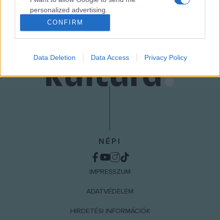
MEGOSZTÁS
personalized advertising.
CONFIRM
I want to allow Google to enable storage
related to analytics like cookies on web or
device identifiers in apps.
Data Deletion
Data Access
Privacy Policy
I want to allow Google to enable storage
related to functionality of the website or app.
I want to allow Google to enable storage
related to personalization.
I want to allow Google to enable storage
NÉPI
related to security, including authentication
functionality and fraud prevention, and other
user protection.
IMPRESSZUM
ADATVÉDELEM
HIRDETÉSI INFORMÁCIÓK