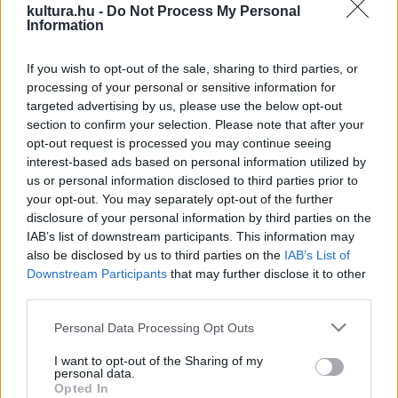
kultura.hu -
Do Not Process My Personal
be a döntőbe. Közülük a végeredmény így alakult ki:
Information
I. helyezett: Lombos Márton "El Marci" és barátai:
Jazz utca
If you wish to opt-out of the sale, sharing to third parties, or
processing of your personal or sensitive information for
10
.
targeted advertising by us, please use the below opt-out
II. helyezett: Király Martina:
Ballonkabát
section to confirm your selection. Please note that after your
III. helyeztt: Gitano:
Brasil
opt-out request is processed you may continue seeing
interest-based ads based on personal information utilized by
us or personal information disclosed to third parties prior to
Ezen túl különdíjat kapott:
your opt-out. You may separately opt-out of the further
disclosure of your personal information by third parties on the
IAB’s list of downstream participants. This information may
Legjobb szólista: Gitano:
Brasil
also be disclosed by us to third parties on the
IAB’s List of
Legjobb hangszerelés: Henter Mónika:
Happy song
Downstream Participants
that may further disclose it to other
Legjobb szöveg: Lombos Márton "El Marci" és barátai:
Jazz
third parties.
utca 10.
Please note that this website/app uses one or more Google
Personal Data Processing Opt Outs
services and may gather and store information including but
not limited to your visit or usage behaviour. You may click to
I want to opt-out of the Sharing of my
Lombos Márton
a gimnáziumi próbálkozások és átmeneti
personal data.
grant or deny consent to Google and its third-party tags to
kísérletek (Age of D., Warpigs) után tíz éve készítette első
Opted In