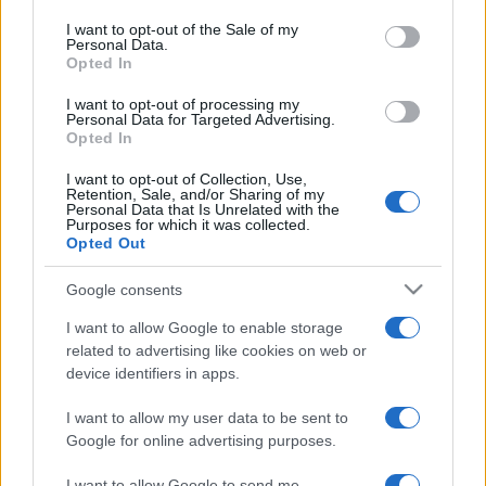
use your data for below specified purposes in below Google
szólóanyagát a BMG számára. Zenei ismereteit
Havas
consent section.
I want to opt-out of the Sale of my
Personal Data.
Lajos
Chico (Máté Péter emlékzenekar, Bolyki Brothers stb.)
Opted In
mellett mélyíthette el. 2002 óta főleg szövegíróként
I want to opt-out of processing my
dolgozik (
Gáspár Laci
, Hooligans, Emilio, Back II Black,
Bery
,
Personal Data for Targeted Advertising.
Opted In
Ádok Zoli
stb.). Egy ideje különböző zenei projekteket is
menedzsel, producerként is dolgozik és kurzust is vezet a
I want to opt-out of Collection, Use,
Retention, Sale, and/or Sharing of my
Gitármánia táborban. A győztes dalt, a
Jazz utca 10
. című
Personal Data that Is Unrelated with the
Purposes for which it was collected.
számot
Bársony Bálint, Bolyki Balázs
és
Juhász "Jack"
Opted Out
Attila
segítségével vette fel. A győztes a Jazzy Rádiótól
Google consents
100 szpotmegjelenést, a győztes dal kiemelt ismétlésű
játszását, valamint 40 órányi stúdióidőt kap saját lemezének
I want to allow Google to enable storage
related to advertising like cookies on web or
elkészítéséhez és reklámozásához. A korábbi versenyek
device identifiers in apps.
nyertesei: a Peet Project, Rostás Regina és a Mizar
együttes.
I want to allow my user data to be sent to
Google for online advertising purposes.
I want to allow Google to send me