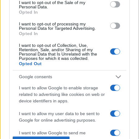
consent section.
I want to opt-out of the Sale of my
karmestere lett, 1998-ban pedig a Victoriai Ifjúsági Zenekar
Personal Data.
Opted In
zeneigazgatójának nevezték ki.
I want to opt-out of processing my
Personal Data for Targeted Advertising.
Több mint harminc lemez fűződik a nevéhez, Bartók
Opted In
Csodálatos Mandarin
ja,
Táncszvit
je, és
Magyar
I want to opt-out of Collection, Use,
parasztdalok
felvétele a Bartók teljes sorozat része, a
Retention, Sale, and/or Sharing of my
Personal Data that Is Unrelated with the
lemezt a Hi-Fi News magazin az év öt legjobb felvétele
Purposes for which it was collected.
Opted Out
közé választotta, de a Grand Prix Nationale du Disque Arthur
Honegger-díját is elnyerte. Itthon Liszt-díjjal és Érdemes
Google consents
művészi címmel tüntették ki. A Győri Filharmonikus Zenekar
I want to allow Google to enable storage
saját halottjának tekinti Sándor Jánost, aki május 14-én hunyt
related to advertising like cookies on web or
el hosszan tartó betegség után.
device identifiers in apps.
I want to allow my user data to be sent to
Google for online advertising purposes.
MEGOSZTÁS
I want to allow Google to send me