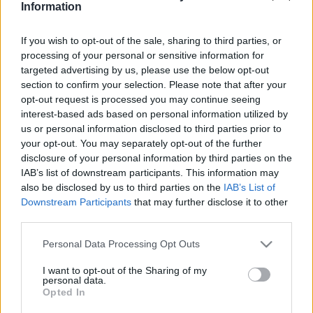
Information
vezényelte. Pályája során rendszeresen foglalkozott
fiatalokkal, a Jeunesses Musicales Hungary alapító tagjaként
If you wish to opt-out of the sale, sharing to third parties, or
a pécsi Jeunesses Musicales nemzetközi zenekari
processing of your personal or sensitive information for
targeted advertising by us, please use the below opt-out
táborában csakúgy, mint az Alberta-beli Banffban
section to confirm your selection. Please note that after your
megrendezett Kanadai Ifjúsági Zenekarok Fesztiváljain, de
opt-out request is processed you may continue seeing
svájci és skóciai Ifjúsági Zenekari Fesztiválokra is hívták
interest-based ads based on personal information utilized by
us or personal information disclosed to third parties prior to
vendégkarmesternek.
your opt-out. You may separately opt-out of the further
disclosure of your personal information by third parties on the
1991 óta élt Kanadában, ahol a Victoriai Szimfonikus Zenekar,
IAB’s list of downstream participants. This information may
also be disclosed by us to third parties on the
IAB’s List of
a CBC Vancouveri Zenekara, az Edmontoni Szimfonikusok, a
Downstream Participants
that may further disclose it to other
Victoriai Nemzetközi Fesztiválzenekar, a Victoriai Várpsi
third parties.
Zenekar ás a San Diegó-i Sonor Együttes
Please note that this website/app uses one or more Google
Personal Data Processing Opt Outs
vendégkarmestereként dolgozott. 1995 tavaszán
services and may gather and store information including but
vezényelte első alkalommal a Victoriai Ifjúsági Zenekart,
not limited to your visit or usage behaviour. You may click to
I want to opt-out of the Sharing of my
personal data.
grant or deny consent to Google and its third-party tags to
majd szeptemberben a Victoriai Egyetem művészeként, az
Opted In
use your data for below specified purposes in below Google
egyetem zenekarának és kórusának igazgatója és