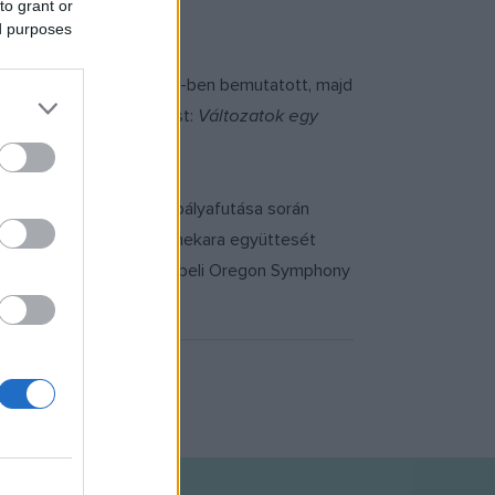
to grant or
ed purposes
il
első operáját, az 1962-ben bemutatott, majd
ére készült Seregi-opust:
Változatok egy
en diplomázott. Eddigi pályafutása során
yar Rádió Szimfonikus Zenekara együttesét
erikai egyesült államokbeli Oregon Symphony