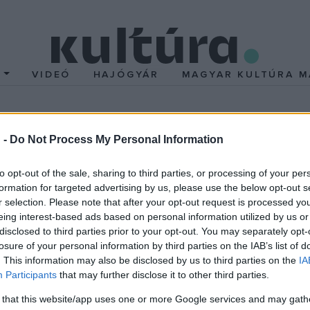
T
VIDEÓ
HAJÓGYÁR
MAGYAR KULTÚRA M
és Változatok egy gyerm
 -
Do Not Process My Personal Information
to opt-out of the sale, sharing to third parties, or processing of your per
formation for targeted advertising by us, please use the below opt-out s
r selection. Please note that after your opt-out request is processed y
eing interest-based ads based on personal information utilized by us or
Seregi László
disclosed to third parties prior to your opt-out. You may separately opt-
losure of your personal information by third parties on the IAB’s list of
. This information may also be disclosed by us to third parties on the
IA
Participants
that may further disclose it to other third parties.
rvezésekor egyebek mellett két fontos szempontot tartott szem 
 that this website/app uses one or more Google services and may gath
n tisztelegni a 2009 decemberében 80. évét betöltő vezető koreo