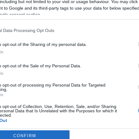
including but not limited to your visit or usage behaviour. You may click 
 to Google and its third-party tags to use your data for below specifi
ogle consent section.
január 29-én, 31-én és február 4-én valamint 7-én
Petrovics Em
l Data Processing Opt Outs
n felújított
C'est la guerre
című művet és a Dohnányi Ernő zenéj
o opt-out of the Sharing of my personal data.
In
igens:
Vajda Gergely
, aki a Liszt Ferenc Zeneművészeti Egyetem
o opt-out of the Sale of my Personal Data.
pera de Montreal, az Atlanta Opera, a Klangforum Wien, és a Mag
In
ny Orchestra asszisztens karmestereként dolgozott, majd az am
to opt-out of processing my Personal Data for Targeted
ing.
In
o opt-out of Collection, Use, Retention, Sale, and/or Sharing
ersonal Data that Is Unrelated with the Purposes for which it
lected.
Out
CONFIRM
consents