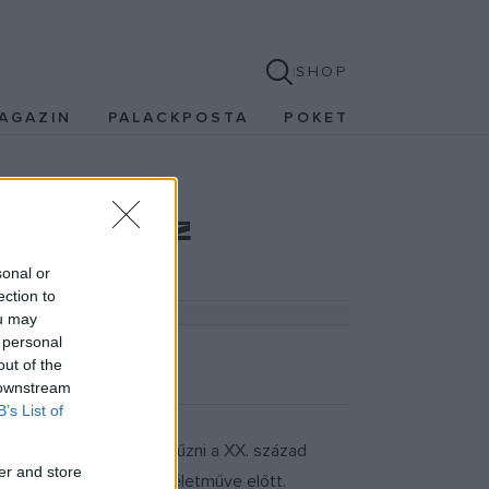
SHOP
AGAZIN
PALACKPOSTA
POKET
ekdalra az
sonal or
ection to
ou may
 personal
out of the
 downstream
B’s List of
előtt: ismét műsorra tűzni a XX. század
er and store
gráfus,
Seregi László
életműve előtt.