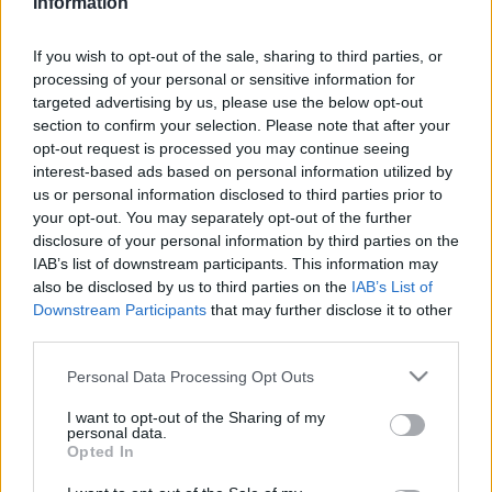
Information
If you wish to opt-out of the sale, sharing to third parties, or
A tavaly indított kortárs zenei versenyt idén is
processing of your personal or sensitive information for
megszervezték; a jelentkezők július 15-én 1945 után írott
targeted advertising by us, please use the below opt-out
művekből tíz-tizenkét perces szóló- vagy kamaraművet
section to confirm your selection. Please note that after your
opt-out request is processed you may continue seeing
adhatnak elő.
interest-based ads based on personal information utilized by
us or personal information disclosed to third parties prior to
A zsűri elnöke
Hollós Máté
Erkel-díjas zeneszerző, a tagok
your opt-out. You may separately opt-out of the further
disclosure of your personal information by third parties on the
között a kurzusok oktatói találhatók: a szegedi dékán
IAB’s list of downstream participants. This information may
mellett
Temesi Mária, Szecsődi Ferenc, Maczák János
also be disclosed by us to third parties on the
IAB’s List of
és
Boros József
. Az idei újdonság, hogy egy harminc órás
Downstream Participants
that may further disclose it to other
third parties.
akkreditált továbbképzést is tartanak a közoktatásban
tanító zeneiskolai és a szakközépiskolai kollegák számára.
Please note that this website/app uses one or more Google
Personal Data Processing Opt Outs
services and may gather and store information including but
not limited to your visit or usage behaviour. You may click to
I want to opt-out of the Sharing of my
Idén is lesz zongora-, orgona-, hegedű-, cselló-, furulya-,
personal data.
grant or deny consent to Google and its third-party tags to
Opted In
fuvola-, klarinét-, fagott-, trombita-, harsona- és két magán
use your data for below specified purposes in below Google
consent section.