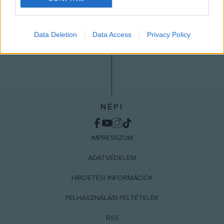
I want to allow Google to enable storage
related to analytics like cookies on web or
Data Deletion
Data Access
Privacy Policy
device identifiers in apps.
I want to allow Google to enable storage
related to functionality of the website or app.
I want to allow Google to enable storage
related to personalization.
NÉPI
I want to allow Google to enable storage
related to security, including authentication
IMPRESSZUM
functionality and fraud prevention, and other
user protection.
ADATVÉDELEM
HIRDETÉSI INFORMÁCIÓK
FELHASZNÁLÁSI FELTÉTELEK
RSS