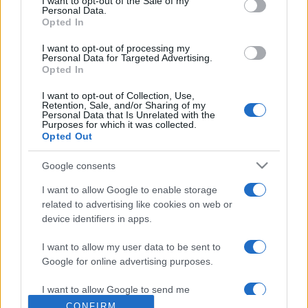
énekkurzus, emellett új hangszeres képzés keretében
I want to opt-out of the Sale of my
Personal Data.
oboán és ütős hangszereken szintén lesz oktatás. Az
Opted In
oktatási kínálatot a gitár-, a népzene- és a gregorián kurzus
I want to opt-out of processing my
teszi teljessé.
Personal Data for Targeted Advertising.
Opted In
A résztvevők esténként koncertekkel szórakoztatják az
I want to opt-out of Collection, Use,
Retention, Sale, and/or Sharing of my
érdeklődőket Szeged legkülönbözőbb pontjain. A nyitó
Personal Data that Is Unrelated with the
Purposes for which it was collected.
koncertet a Szegedi Zsinagógában tartják csütörtök este.
Opted Out
Később játszanak majd a városháza díszudvarában, a Móra
Google consents
Ferenc Múzeum dísztermében, a Reök-palotában, a
I want to allow Google to enable storage
Felsővárosi templomban és a Jezsuita templomban is.
related to advertising like cookies on web or
Délutánonként a főiskola Fricsay Ferenc
device identifiers in apps.
Hangversenytermében mutatják meg tudásukat a hallgatók.
I want to allow my user data to be sent to
Google for online advertising purposes.
MEGOSZTÁS
I want to allow Google to send me
personalized advertising.
CONFIRM