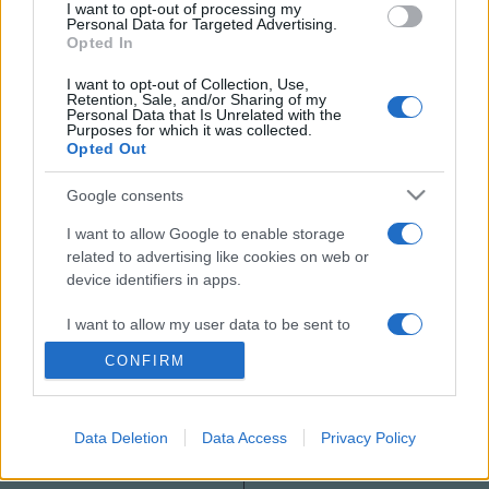
I want to opt-out of processing my
Kristóf Quartet vendégszólistája Oláh Tzumó Árpád
Personal Data for Targeted Advertising.
Opted In
billentyűs.
I want to opt-out of Collection, Use,
Retention, Sale, and/or Sharing of my
Aug 27., 19 óra Jazz on Waves II.
Personal Data that Is Unrelated with the
Purposes for which it was collected.
Tóth Evelin Ölelésben feat.: Lantos Zoltán, Borlai Gergő
Opted Out
Google consents
MEGOSZTÁS
I want to allow Google to enable storage
related to advertising like cookies on web or
device identifiers in apps.
I want to allow my user data to be sent to
Google for online advertising purposes.
CONFIRM
I want to allow Google to send me
personalized advertising.
Data Deletion
Data Access
Privacy Policy
I want to allow Google to enable storage
related to analytics like cookies on web or