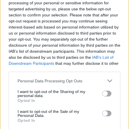
processing of your personal or sensitive information for
zeneszerzővel.
targeted advertising by us, please use the below opt-out
section to confirm your selection. Please note that after your
Tóth Evelin klasszikus zenei hangszeres és énektanulmányai
opt-out request is processed you may continue seeing
interest-based ads based on personal information utilized by
után alaposan elsajátított több egzotikus (dél-indiai, afrikai,
us or personal information disclosed to third parties prior to
szefárd) énektechnikát. Különleges, senkihez nem
your opt-out. You may separately opt-out of the further
hasonlítható hangjának, improvizációs tehetségének és
disclosure of your personal information by third parties on the
IAB’s list of downstream participants. This information may
nagy vonzerőt képviselő színpadi jelenlétének
also be disclosed by us to third parties on the
IAB’s List of
köszönhetően rengeteg lemez- és koncertfelkérést kap:
Downstream Participants
that may further disclose it to other
nyáron a Szigeten a Cseh Tamás emléklemez bemutatóján
third parties.
(amelynek címadó dalát énekli Lantossal duóban), fado-
Please note that this website/app uses one or more Google
Personal Data Processing Opt Outs
koncertek szólistájaként és a Díva A Konyhában című
services and may gather and store information including but
not limited to your visit or usage behaviour. You may click to
I want to opt-out of the Sharing of my
sorozat egyik sztárjaként is fellépett. A fedélzeten
personal data.
grant or deny consent to Google and its third-party tags to
Opted In
sztárvendégei
Borlai Gergő
dobos és a hegedűs
Lantos
use your data for below specified purposes in below Google
Zoltán
, műsoruk Evelin szólólemezeiből tallózik.
consent section.
I want to opt-out of the Sale of my
Personal Data.
Opted In
A sorozat következő estje szeptember 17-én lesz, a Bacsó