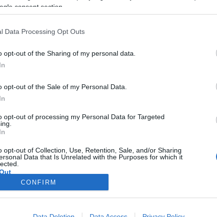
ogle consent section.
smert, és sokak által megkedvelt Zenebeszéd-sorozat az MR 6-os
l Data Processing Opt Outs
 várják zenés interaktív utazásra a közönséget. A Fiatal művé
o opt-out of the Sharing of my personal data.
rsenyének II. díjasa játszik.
In
o opt-out of the Sale of my Personal Data.
In
to opt-out of processing my Personal Data for Targeted
ing.
In
o opt-out of Collection, Use, Retention, Sale, and/or Sharing
ersonal Data that Is Unrelated with the Purposes for which it
lected.
Out
CONFIRM
consents
o allow Google to enable storage related to advertising like cookies on
Data Deletion
Data Access
Privacy Policy