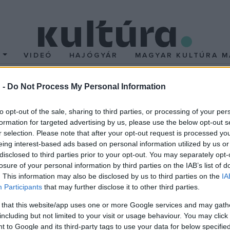
T
VIDEÓ
HAJÓGYÁR
MAGYAR KULTÚRA M
 -
Do Not Process My Personal Information
ertszezon a Rádióban
to opt-out of the sale, sharing to third parties, or processing of your per
formation for targeted advertising by us, please use the below opt-out s
r selection. Please note that after your opt-out request is processed y
eing interest-based ads based on personal information utilized by us or
disclosed to third parties prior to your opt-out. You may separately opt-
losure of your personal information by third parties on the IAB’s list of
atkozik be
Fábry Boglárka
vibrafon- és marimba művész az MR 
. This information may also be disclosed by us to third parties on the
IA
Participants
that may further disclose it to other third parties.
ta, Bársony Péter, Rohmann Ditta, Nagy Péter,
az
Egri-Pe
okottól eltérően ebben az évadban csütörtök kora esténként jel
 that this website/app uses one or more Google services and may gath
including but not limited to your visit or usage behaviour. You may click 
MR3-Bartók Rádió hangfelvételt készít, amelyet a következő hétf
 to Google and its third-party tags to use your data for below specifi