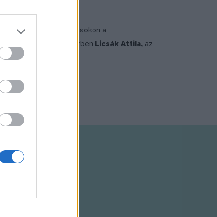
 stúdiójában. Az előadásokon a
szek pódiumán szeptemberben
Licsák Attila,
az