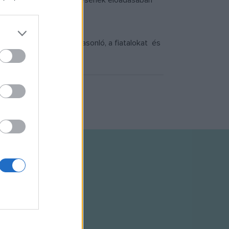
i Dóra
, a zenekar énekesének előadásában
 is sor kerülhet egy hasonló, a fiatalokat és