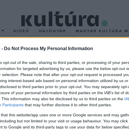
T
VIDEÓ
HAJÓGYÁR
MAGYAR KULTÚRA M
 -
Do Not Process My Personal Information
jazz-történelem
to opt-out of the sale, sharing to third parties, or processing of your per
formation for targeted advertising by us, please use the below opt-out s
ának, valamint a helyi szépkorúaknak jelenlétében a budapesti Ka
r selection. Please note that after your opt-out request is processed y
koncertet. A zenével kísért bemutató keretében a gyerekek és a
eing interest-based ads based on personal information utilized by us or
disclosed to third parties prior to your opt-out. You may separately opt-
ig.
losure of your personal information by third parties on the IAB’s list of
. This information may also be disclosed by us to third parties on the
IA
Participants
that may further disclose it to other third parties.
 that this website/app uses one or more Google services and may gath
a a közönséget, egyben bemutatta a jazz alapjait, a szinkópát, 
including but not limited to your visit or usage behaviour. You may click 
 to Google and its third-party tags to use your data for below specifi