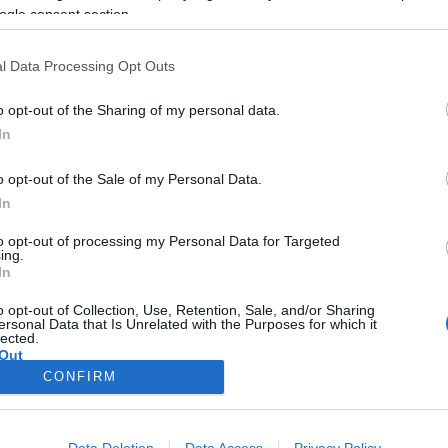
irituáléitól, majd a blueson és a szvingen át a mai jazzig.
Szolnok
ogle consent section.
.
l Data Processing Opt Outs
a végére ért. A szervezők bíznak abban, hogy a következő tanévben
atra.
o opt-out of the Sharing of my personal data.
In
o opt-out of the Sale of my Personal Data.
In
to opt-out of processing my Personal Data for Targeted
ing.
In
o opt-out of Collection, Use, Retention, Sale, and/or Sharing
ersonal Data that Is Unrelated with the Purposes for which it
lected.
Out
CONFIRM
consents
o allow Google to enable storage related to advertising like cookies on
Data Deletion
Data Access
Privacy Policy