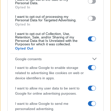
Personal Data.
volt, posztjáról 1990-ben betegség miatt lemondott, és az
Opted In
intézmény tanácsadójaként működött tovább. 2003.
I want to opt-out of processing my
áprilisától két évre ismét főzeneigazgató lett Szinetár
Personal Data for Targeted Advertising.
Opted In
Miklós intendáns-főigazgató mellett. 1967-től 1999-ig a
magyar szerzői jogvédő szervezet, az Artisjus elnökeként is
I want to opt-out of Collection, Use,
Retention, Sale, and/or Sharing of my
tevékenykedett. A Széchenyi Irodalmi és Művészeti
Personal Data that Is Unrelated with the
Purposes for which it was collected.
Akadémia 1993-ban, a Szerb Tudományos és Művészeti
Opted Out
Akadémia 1991-ben választotta tagjává.
Google consents
Munkássága elismeréseként 1960-ban és 1963-ban Erkel
I want to allow Google to enable storage
related to advertising like cookies on web or
Ferenc-díjjal, 1982-ben Kiváló művész címmel, 1989-ben és
device identifiers in apps.
2000-ben Bartók-Pásztory-díjjal, 1966-ban és 2006-ban
Kossuth-díjjal tüntették ki; 2005-ben a Magyar Köztársasági
I want to allow my user data to be sent to
Google for online advertising purposes.
Érdemrend Középkeresztje a Csillaggal kitüntetést kapta.
I want to allow Google to send me
Petrovics Emil születésnapja alkalmából a Duna Televízió a
personalized advertising.