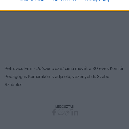
Petrovics Emil -
Játszik a szél
című művét a 30 éves Komlói
Pedagógus Kamarakórus adja elő, vezényel dr. Szabó
Szabolcs
MEGOSZTÁS