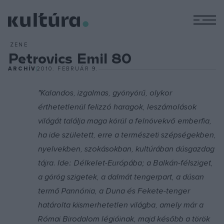
M
ZENE
Petrovics Emil 80
ARCHÍV
2010. FEBRUÁR 9.
"Kalandos, izgalmas, gyönyörű, olykor
érthetetlenül felizzó haragok, leszámolások
világát találja maga körül a felnövekvő emberfia,
ha ide született, erre a természeti szépségekben,
nyelvekben, szokásokban, kultúrában dúsgazdag
tájra. Ide: Délkelet-Európába; a Balkán-félsziget,
a görög szigetek, a dalmát tengerpart, a dúsan
termő Pannónia, a Duna és Fekete-tenger
határolta kiismerhetetlen világba, amely már a
Római Birodalom légióinak, majd később a török