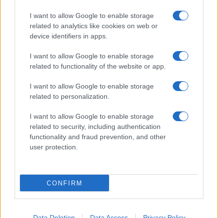
szerző
Concerto grosso op. 50
című művét február 9-én
I want to allow Google to enable storage
22:55-kor tűzi műsorára. A Petrovics Emil lánya, Petrovics
related to analytics like cookies on web or
Eszter által rendezett
Zenei Műhely
című filmet pedig
device identifiers in apps.
február 13-án 16:25-kor sugározzák. A filmben a szerző
I want to allow Google to enable storage
életművéből három olyan kompozíciót választanak ki,
related to functionality of the website or app.
amelyek életének és pályájának más-más, de annál
I want to allow Google to enable storage
fontosabb időszakaiban születtek. Három mű, három
related to personalization.
vonósnégyes: keletkezésének körülményeiről és hozzá
I want to allow Google to enable storage
kapcsolódóan személyes sorsának alakulásáról vall a szerző,
related to security, including authentication
hogy kirajzolódhasson egy kalandos utat megjárt művész és
functionality and fraud prevention, and other
közéleti ember portréja.
user protection.
CONFIRM
Data Deletion
Data Access
Privacy Policy