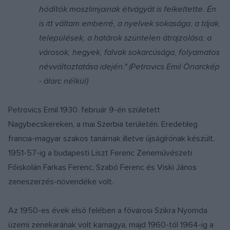
hódítók moszlimjainak étvágyát is felkeltette. Én
is itt váltam emberré, a nyelvek sokasága, a tájak,
települések, a határok szüntelen átrajzolása, a
városok, hegyek, falvak sokarcúsága, folyamatos
névváltoztatása idején." (Petrovics Emil Önarckép
- álarc nélkül)
Petrovics Emil 1930. február 9-én született
Nagybecskereken, a mai Szerbia területén. Eredetileg
francia-magyar szakos tanárnak illetve újságírónak készült.
1951-57-ig a budapesti Liszt Ferenc Zeneművészeti
Főiskolán Farkas Ferenc, Szabó Ferenc és Viski János
zeneszerzés-növendéke volt.
Az 1950-es évek első felében a fővárosi Szikra Nyomda
üzemi zenekarának volt karnagya, majd 1960-tól 1964-ig a