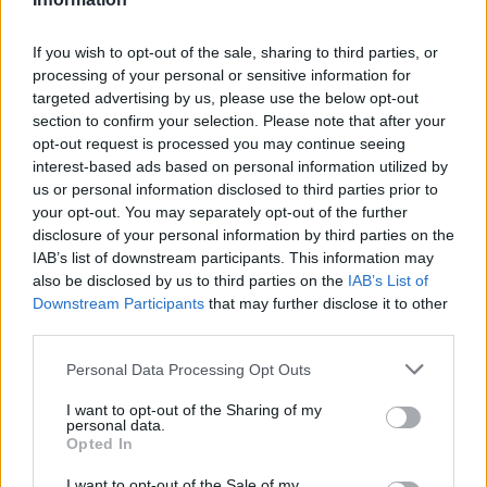
oratórium. 1969-ben Budapesten került színre a
Dosztojevszkij műve nyomán íródott
Bűn és bűnhődés
,
If you wish to opt-out of the sale, sharing to third parties, or
processing of your personal or sensitive information for
amelynek librettóját a zeneszerző felkérésére tanítványa-
targeted advertising by us, please use the below opt-out
barátja, Maár Gyula írta. Egy évtizeddel később született a
section to confirm your selection. Please note that after your
Pécsett bemutatott
Salome
című balettje (1979, Oscar
opt-out request is processed you may continue seeing
interest-based ads based on personal information utilized by
Wilde nyomán).
us or personal information disclosed to third parties prior to
your opt-out. You may separately opt-out of the further
Magyar írók és költők szövegeire írt számos kantátáját és
disclosure of your personal information by third parties on the
IAB’s list of downstream participants. This information may
szimfonikus műveit rendszeresen műsorukra tűzik a hazai
also be disclosed by us to third parties on the
IAB’s List of
és külföldi együttesek. Petrovics Emil emellett több tucat
Downstream Participants
that may further disclose it to other
TV- és mozifilmhez komponált kísérőzenét. 1959-ben jelent
third parties.
meg Maurice Ravelről írt könyve,
Önarckép - álarc nélkül
Please note that this website/app uses one or more Google
Personal Data Processing Opt Outs
című önéletírását 2007-08-ban publikálta.
services and may gather and store information including but
not limited to your visit or usage behaviour. You may click to
I want to opt-out of the Sharing of my
personal data.
grant or deny consent to Google and its third-party tags to
Petrovics Emil a zenei közéletben is fontos tisztségeket
Opted In
use your data for below specified purposes in below Google
töltött be. 1986-tól a Magyar Állami Operaház főintendánsa
consent section.
I want to opt-out of the Sale of my