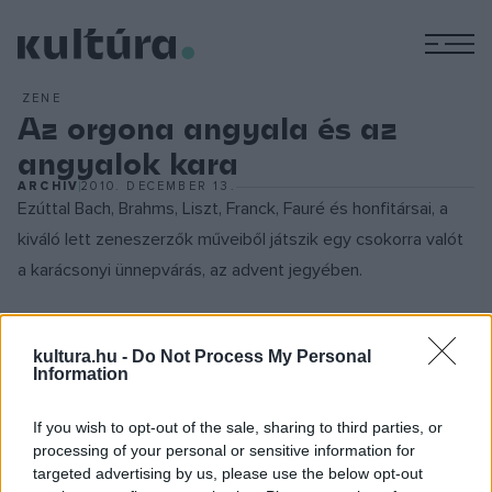
M
ZENE
Az orgona angyala és az
angyalok kara
ARCHÍV
2010. DECEMBER 13.
Ezúttal Bach, Brahms, Liszt, Franck, Fauré és honfitársai, a
kiváló lett zeneszerzők műveiből játszik egy csokorra valót
a karácsonyi ünnepvárás, az advent jegyében.
S ha önmagában nem bizonyulna elégnek a varázslat, vele
kultura.hu -
Do Not Process My Personal
érkezik a
Rigai Kamer Kórus
: egy fiatal, zeneileg képzett,
Information
csodálatos hangú fiatal tagokból álló vegyeskar, amely
kristálytisztán énekel, a világ legrangosabb pódiumain is
If you wish to opt-out of the sale, sharing to third parties, or
processing of your personal or sensitive information for
ritkán hallható pianókkal és tömör fortékkal.
Maris Sirmais
targeted advertising by us, please use the below opt-out
karnagy a rendszerváltást követően alapította együttesét,