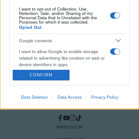
I want to opt-out of Collection, Use,
Retention, Sale, and/or Sharing of my
Personal Data that Is Unrelated with the
Purposes for which it was collected.
MEGOSZTÁS
Opted Out
Google consents
I want to allow Google to enable storage
related to advertising like cookies on web or
device identifiers in apps.
CONFIRM
I want to allow my user data to be sent to
Google for online advertising purposes.
I want to allow Google to send me
Data Deletion
Data Access
Privacy Policy
personalized advertising.
NÉPI
I want to allow Google to enable storage
related to analytics like cookies on web or
IMPRESSZUM
device identifiers in apps.