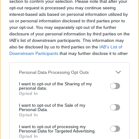
section to confirm your selection. Please note that after your
amelynek minden énekesével külön-külön is rendszeresen
opt-out request is processed you may continue seeing
interest-based ads based on personal information utilized by
gyakorol, hogy nap mint nap létrejöhessen a csoda, hogy alig
us or personal information disclosed to third parties prior to
több mint másfél évtized alatt a világ csúcsára dirigálhassa
your opt-out. You may separately opt-out of the further
együttesét - ez az énekkar nyerte ugyanis a 2006-os kínai
disclosure of your personal information by third parties on the
IAB’s list of downstream participants. This information may
kórusolimpiát.
also be disclosed by us to third parties on the
IAB’s List of
Downstream Participants
that may further disclose it to other
Kevés meghittebb eseménye lehet a karácsonyt megelőző
third parties.
időszaknak, mint az Iveta Apkalna különleges
Please note that this website/app uses one or more Google
Personal Data Processing Opt Outs
igényességével összeállított orgona-kórus koncertet
services and may gather and store information including but
not limited to your visit or usage behaviour. You may click to
I want to opt-out of the Sharing of my
végighallgatni az ECHO Klassik-díjas művésznő és a
personal data.
grant or deny consent to Google and its third-party tags to
"bajnokok" előadásában december 18-án este fél 8-kor a
Opted In
use your data for below specified purposes in below Google
Müpában.
consent section.
I want to opt-out of the Sale of my
Personal Data.
Opted In
I want to opt-out of processing my
Personal Data for Targeted Advertising.
Opted In
www.mupa.hu