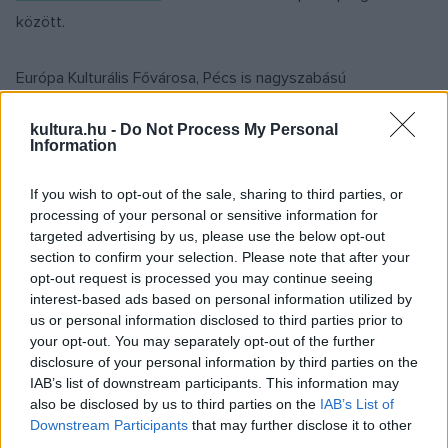
között.
Európa Kulturális Fővárosa, Pécs is nagyszabású
rendezvénysorozattal készül. A délután öttől éjfélig tartó
kultura.hu -
Do Not Process My Personal
programok során a magyar népzenéből eredő zenei és
Information
tánckultúrát ismerhetik meg jobban az érdeklődők. Az
ingyenes rendezvényeken eddig soha nem látott
If you wish to opt-out of the sale, sharing to third parties, or
processing of your personal or sensitive information for
formációktól elhangzó dalokat hallhat a pécsi Kossuth téren
targeted advertising by us, please use the below opt-out
a közönség. A nap során a művészek egymás produkciójába
section to confirm your selection. Please note that after your
kapcsolódva, a "zenei stafétát" egymásnak adva lépnek
opt-out request is processed you may continue seeing
interest-based ads based on personal information utilized by
színpadra a szünet nélküli öt-hat órás örömzenélés során, a
us or personal information disclosed to third parties prior to
Kossuth téren felállított három szintes, óriás színpadon. Az
your opt-out. You may separately opt-out of the further
Örömzene Örömtánc televíziós tehetségkutató verseny
disclosure of your personal information by third parties on the
IAB’s list of downstream participants. This information may
felfedezettjei mellett olyan nevek lépnek színpadra, mint
also be disclosed by us to third parties on the
IAB’s List of
Ágoston Béla
, a Balázs Elemér Group, a Csík Zenekar,
Downstream Participants
that may further disclose it to other
Falusi Mariann, Ferenczi György
és a Rackajam,
Lovasi
third parties.