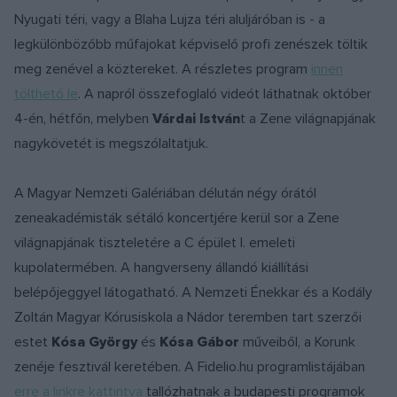
Nyugati téri, vagy a Blaha Lujza téri aluljáróban is - a
legkülönbözőbb műfajokat képviselő profi zenészek töltik
meg zenével a köztereket. A részletes program
innen
tölthető le
. A napról összefoglaló videót láthatnak október
4-én, hétfőn, melyben
Várdai István
t a Zene világnapjának
nagykövetét is megszólaltatjuk.
A Magyar Nemzeti Galériában délután négy órától
zeneakadémisták sétáló koncertjére kerül sor a Zene
világnapjának tiszteletére a C épület I. emeleti
kupolatermében. A hangverseny állandó kiállítási
belépőjeggyel látogatható. A Nemzeti Énekkar és a Kodály
Zoltán Magyar Kórusiskola a Nádor teremben tart szerzői
estet
Kósa György
és
Kósa Gábor
műveiből, a Korunk
zenéje fesztivál keretében. A Fidelio.hu programlistájában
erre a linkre kattintva
tallózhatnak a budapesti programok