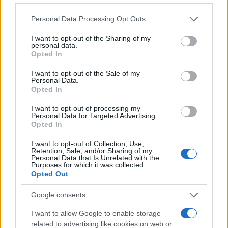
András
, Mókus és a Fabula Rasa,
Nikola Parov, Novák
Please note that this website/app uses one or more Google
Personal Data Processing Opt Outs
Péter
, a Pécsi Szimfonietta,
Szalóki Ágnes
, a Kaji Jag és
services and may gather and store information including but
not limited to your visit or usage behaviour. You may click to
I want to opt-out of the Sharing of my
Etnorom-ból
Balogh István, Künstler Ágnes
, a
personal data.
grant or deny consent to Google and its third-party tags to
csikszeredai Role, valamint a Duna Művészegyüttes.
A
Opted In
use your data for below specified purposes in below Google
részletes lista innen érhető el.
consent section.
I want to opt-out of the Sale of my
Personal Data.
Opted In
A vidéki szimfonikus zenekarok közül a pécsi Pannon
I want to opt-out of processing my
Filharmonikusok - hagyományaikhoz híven - ünnepi
Personal Data for Targeted Advertising.
Opted In
koncertet adnak október 1-jén, a debreceni Bartók
Teremben pedig a Debreceni Filharmonikus Zenekar és
I want to opt-out of Collection, Use,
Retention, Sale, and/or Sharing of my
Kodály Kórus Rossini
A sevillai borbély
című művét adja elő.
Personal Data that Is Unrelated with the
Purposes for which it was collected.
A Gödöllői Szimfonikus Zenekar és a szombathelyi Savaria
Opted Out
Szimfonikus zenekar is különleges koncerttel készül erre a
Google consents
napra. A Nyírbátori Kulturális Központban ezen a napon este
hattól
Varnus Xaver
orgonaművész játszik, az Ewald
I want to allow Google to enable storage
related to advertising like cookies on web or
Rézfúvós Együttessel.