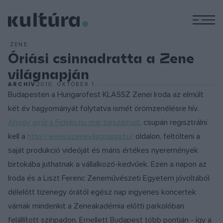
M
ZENE
Óriási csinnadratta a Zene
világnapján
ARCHÍV
2010. OKTÓBER 1.
Budapesten a Hungarofest KLASSZ Zenei Iroda az elmúlt
két év hagyományát folytatva ismét örömzenélésre hív.
Ahogy arról a Fidelio.hu már beszámolt
, csupán regisztrálni
kell a
http://www.azenevilagnapja.hu/
oldalon, feltölteni a
saját produkció videóját és máris értékes nyeremények
birtokába juthatnak a vállalkozó-kedvűek. Ezen a napon az
Iroda és a Liszt Ferenc Zeneművészeti Egyetem jóvoltából
délelőtt tizenegy órától egész nap ingyenes koncertek
várnak mindenkit a Zeneakadémia előtti parkolóban
felállított színpadon. Emellett Budapest több pontján - így a