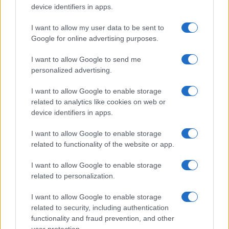
device identifiers in apps.
A televízió előtt ülők sem maradnak zene nélkül, hiszen a
I want to allow my user data to be sent to
Google for online advertising purposes.
Duna Televízió 9.30-tól
Érdi Tamás
zongoraművészt
mutatja be
Barkó Judit
Lélek Boulevard
című műsorában,
I want to allow Google to send me
11.30-tól a Kívánságkosár vendége a 100 Tagú
personalized advertising.
Cigányzenekar lesz, 14.25-től pedig az értelmi
I want to allow Google to enable storage
fogyatékosokból álló Parafónia együttes kerül középpontba
related to analytics like cookies on web or
Gáspár Judit
és
Szekeres Csaba
dokumentumfilmjében,
device identifiers in apps.
melyet a
Felelet az életnek
című sorozat keretében
I want to allow Google to enable storage
mutatnak be. A dokumentumfilm után, 14.55-től
Rost
related to functionality of the website or app.
Andrea
és a Liszt Ferenc Kamarazenekar hangversenyére
I want to allow Google to enable storage
kerül sor. 22.15-től Carl Orff
Carmina Buraná
ját hallhatják a
related to personalization.
milánói Scala kórusának előadásában, a Kikötő Extrában
pedig, 23.25-től
Batta András
t, a Liszt Ferenc
I want to allow Google to enable storage
related to security, including authentication
Zeneművészeti Egyetem rektorát,
Marton Éva
functionality and fraud prevention, and other
operaénekest,
Somfai László
zenetudóst, valamint
Banda
user protection.