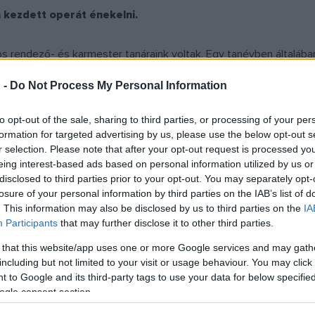
n kezdett operát énekelni.
s rendező- és karmester tanáraink voltak. Egy tanévben általába
ekelhettem például Grazban és Prágában körülbelül harmincszor W
 -
Do Not Process My Personal Information
el eddig repertoárján.
to opt-out of the sale, sharing to third parties, or processing of your per
formation for targeted advertising by us, please use the below opt-out s
r selection. Please note that after your opt-out request is processed y
lt Debrecenben, a zene világnapján minden évben koncertszerűen e
eing interest-based ads based on personal information utilized by us or
disclosed to third parties prior to your opt-out. You may separately opt-
magát?
losure of your personal information by third parties on the IAB’s list of
. This information may also be disclosed by us to third parties on the
IA
Participants
that may further disclose it to other third parties.
neklem a reneszánsztól kezdve a napjainkban komponált művekig
 that this website/app uses one or more Google services and may gath
al, hála Istennek, vannak ilyenek.
including but not limited to your visit or usage behaviour. You may click 
 to Google and its third-party tags to use your data for below specifi
ogle consent section.