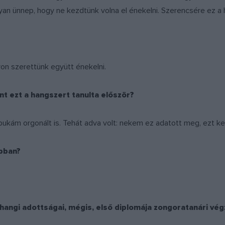
yan ünnep, hogy ne kezdtünk volna el énekelni. Szerencsére ez a
yon szerettünk együtt énekelni.
ont ezt a hangszert tanulta először?
pukám orgonált is. Tehát adva volt: nekem ez adatott meg, ezt kel
obban?
 hangi adottságai, mégis, első diplomája zongoratanári vég