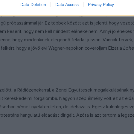
Data Deletion
Data Access
Privacy Policy
gy eddig nem kötött le túlságosan a Magyar Állami Operaház. Ha
ű próbaszámmal jár. Ez többek között azt is jelenti, hogy vez
Nem keserít, hogy nem kell mindent elénekelnem. Annyi jó éneke
lenne, hogy mindenkinek elegendő feladat jusson. Vannak tervek, 
 felkért, hogy a jövő évi Wagner-napokon coveroljam Elzát a
Lohe
lőtt, a Rádiózenekarral, a Zenei Együttesek megalakulásának nyo
lt kereskedelmi forgalomba. Nagyon szép élmény volt ez az előa
sorban német nyelvterületen, de idehaza is. Egész különleges v
 protestáns hangulatú előadást dirigált. Azóta is azt tartom a le