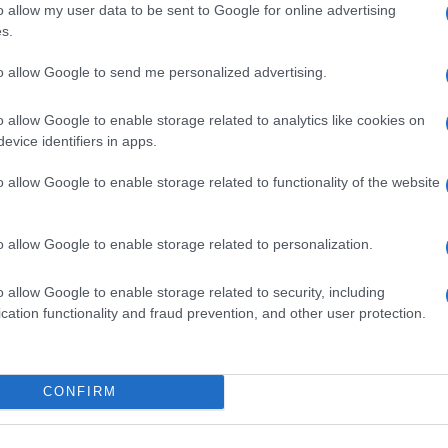
o allow my user data to be sent to Google for online advertising
s.
legák és a közönség szolgálatára kaptam. Nincs jogom ölbe tett 
to allow Google to send me personalized advertising.
k. Az a dolgom, hogy örömet vigyek az emberek közé. Az oratór
éből indíttatást kapott rá. Éppen ezért azt képtelenség égre eme
o allow Google to enable storage related to analytics like cookies on
ert a mű olyan szép. Örömet jelentett a szerzőnek, amikor megírta,
evice identifiers in apps.
o allow Google to enable storage related to functionality of the website
o allow Google to enable storage related to personalization.
y kicsit szabadabb leszek. Lesz még egy
Fidelió
m a hónap végén,
o allow Google to enable storage related to security, including
 vár rám, január elsején a Művészetek Palotájában Haydn
Teremt
cation functionality and fraud prevention, and other user protection.
.
agy sikert aratott a címszerepben, melyet akkor beugrássa
CONFIRM
art-operában Vitelliát szólaltatta meg, szeptemberben p
 az Operaházban, sikereit tekintve nem kevés a csak háro