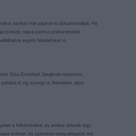
amikor azokat már papíron is dokumentáljuk. Ha
apcsolódó, napra pontos próbarenddel.
llalhatok egyéb feladatokat is.
eket: Elza, Erzsébet, Sieglinde maximum.
a például
A víg özvegy
is. Remélem, eljön
elek a felkérésekre, és amikor érkezik egy,
aját erőmet, és szeretem megválogatni, mit