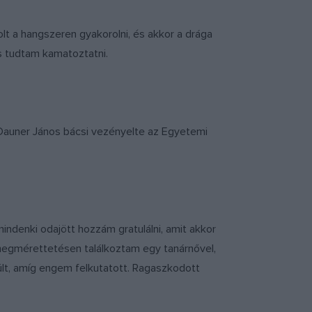
lt a hangszeren gyakorolni, és akkor a drága
is tudtam kamatoztatni.
 Dauner János bácsi vezényelte az Egyetemi
ndenki odajött hozzám gratulálni, amit akkor
 megmérettetésen találkoztam egy tanárnővel,
ült, amíg engem felkutatott. Ragaszkodott