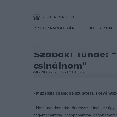
EZEN A NAPON
PROGRAMNAPTÁR
FÓKUSZPON
ZENE
Szabóki Tünde: "
csinálnom"
ARCHÍV
2010. NOVEMBER 30.
- Muzsikus családba született. Törvénysz
- Nem mondhatnám törvényszerűnek
,
ez úgy j
nagymamámmal, nagypapámmal, nagybátyámmal, 