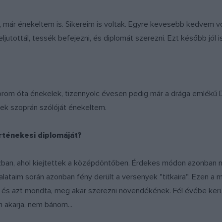
a, már énekeltem is. Sikereim is voltak. Egyre kevesebb kedvem vo
ljutottál, tessék befejezni, és diplomát szerezni. Ezt később jól 
korom óta énekelek, tizennyolc évesen pedig már a drága emlékű
ek szoprán szólóját énekeltem.
ténekesi diplomáját?
ban, ahol kiejtettek a középdöntőben. Érdekes módon azonban mi
ataim során azonban fény derült a versenyek "titkaira". Ezen a
em, és azt mondta, meg akar szerezni növendékének. Fél évébe ker
 akarja, nem bánom...