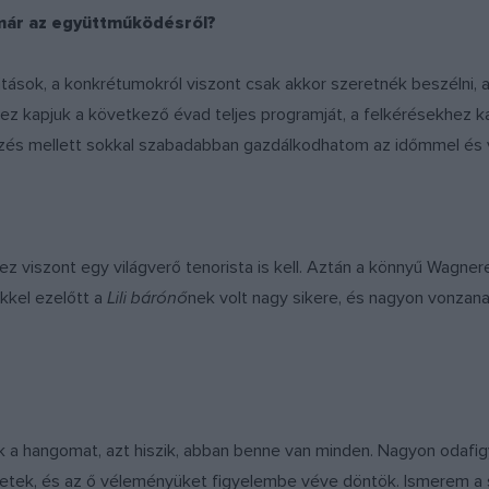
 már az együttműködésről?
átások, a konkrétumokról viszont csak akkor szeretnék beszélni, 
z kapjuk a következő évad teljes programját, a felkérésekhez k
ezés mellett sokkal szabadabban gazdálkodhatom az időmmel és vá
z viszont egy világverő tenorista is kell. Aztán a könnyű Wagner
kkel ezelőtt a
Lili bárónő
nek volt nagy sikere, és nagyon vonzan
ák a hangomat, azt hiszik, abban benne van minden. Nagyon odafigy
etek, és az ő véleményüket figyelembe véve döntök. Ismerem a s