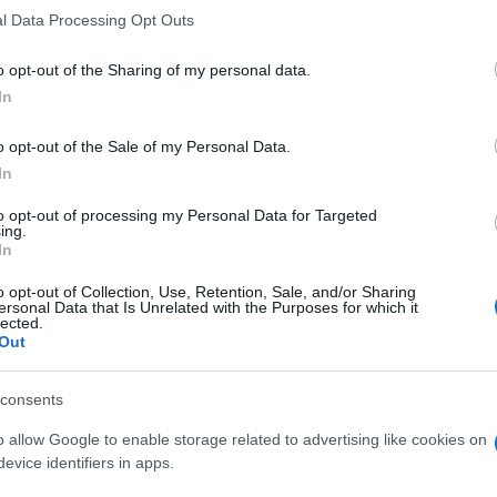
l Data Processing Opt Outs
agyon sokat tanultam tőle, őt követte Sziklay Erika, vele ma is f
egy tanárom, akit eleinte kedveltem, egy kicsit furcsa volt. Neh
o opt-out of the Sharing of my personal data.
 dalirodalom-tanáromtól, karmesterektől, korrepetitoroktól. Az v
In
gy vele oly későn, pár évvel halála előtt ismerkedhettem meg. Sok
o opt-out of the Sale of my Personal Data.
In
ját, nem sokkal később viszont már a bécsi Stephansdom h
to opt-out of processing my Personal Data for Targeted
ing.
In
o opt-out of Collection, Use, Retention, Sale, and/or Sharing
ok szólót énekelek ott napjainkban is. Az akkori dómkarnagy me
ersonal Data that Is Unrelated with the Purposes for which it
lected.
sőt az Arnold Schönberg Kórus tagjai is szép számmal jártak hozz
Out
nzt is áldoznak az igényes kóruséneklésre. Nem tudom, ez idehaza
consents
o allow Google to enable storage related to advertising like cookies on
énekesként Bach passióiban, kantátáiban Vashegyi György 
evice identifiers in apps.