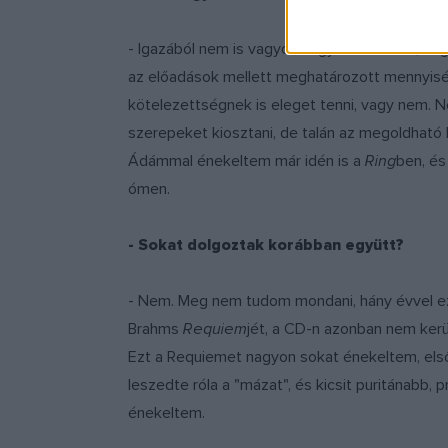
- Igazából nem is vagyok nagyon szomorú, ho
az előadások mellett meghatározott mennyiség
kötelezettségnek is eleget tenni, vagy nem. 
szerepeket kiosztani, de talán az megoldható 
Ádámmal énekeltem már idén is a
Ring
ben, és
ómen.
- Sokat dolgoztak korábban együtt?
- Nem. Meg nem tudom mondani, hány évvel eze
Brahms
Requiem
jét, a CD-n azonban nem kerü
Ezt a Requiemet nagyon sokat énekeltem, első
leszedte róla a "mázat", és kicsit puritánabb,
énekeltem.