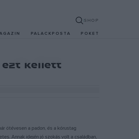
SHOP
AGAZIN
PALACKPOSTA
POKET
ezt kellett
ár ötévesen a padon, és a kórustag
s. Annak idején jó szokás volt a családban,