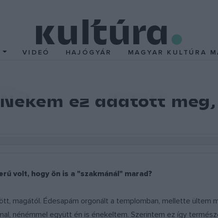
T
VIDEÓ
HAJÓGYÁR
MAGYAR KULTÚRA M
Nekem ez adatott meg, 
erű volt, hogy ön is a "szakmánál" marad?
ött, magától. Édesapám orgonált a templomban, mellette ültem m
nénémmel együtt én is énekeltem. Szerintem ez így természete