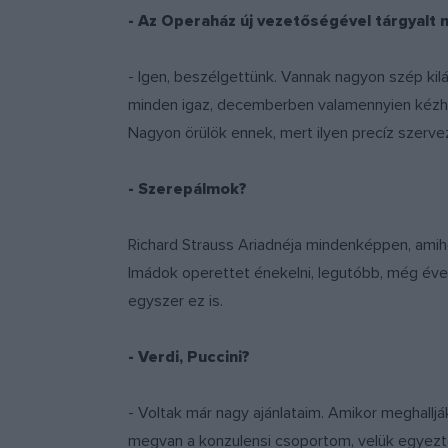
- Az Operaház új vezetőségével tárgyalt
- Igen, beszélgettünk. Vannak nagyon szép kil
minden igaz, decemberben valamennyien kézhe
Nagyon örülök ennek, mert ilyen precíz szerv
- Szerepálmok?
Richard Strauss Ariadnéja mindenképpen, amihe
Imádok operettet énekelni, legutóbb, még éve
egyszer ez is.
- Verdi, Puccini?
- Voltak már nagy ajánlataim. Amikor meghallj
megvan a konzulensi csoportom, velük egyezt