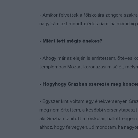
- Amikor felvettek a főiskolára zongora szakr
nagyikám azt mondta: édes fiam, ha már idáig e
- Miért lett mégis énekes?
- Ahogy már az elején is említettem, ötéves 
templomban Mozart koronázási miséjét, melyn
- Hogyhogy Grazban szerezte meg koncer
- Egyszer kint voltam egy énekversenyen Graz
még nem értettem, a későbbi versenytapasztal
aki Grazban tanított a főiskolán, hallott eng
ahhoz, hogy felvegyen. Jó mondtam, ha nagyon