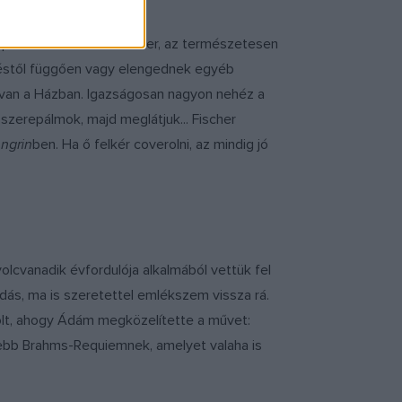
 operában énekel az ember, az természetesen
etéstől függően vagy elengednek egyéb
s van a Házban. Igazságosan nagyon nehéz a
szerepálmok, majd meglátjuk... Fischer
ngrin
ben. Ha ő felkér coverolni, az mindig jó
lcvanadik évfordulója alkalmából vettük fel
dás, ma is szeretettel emlékszem vissza rá.
olt, ahogy Ádám megközelítette a művet:
gszebb Brahms-Requiemnek, amelyet valaha is