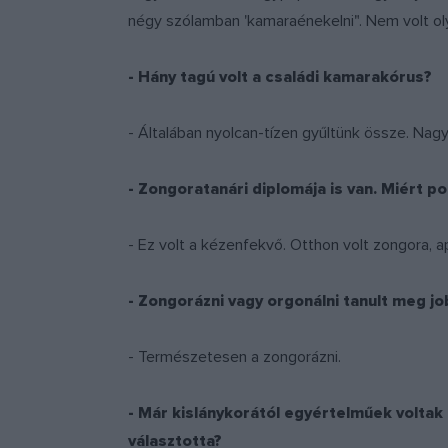
négy szólamban 'kamaraénekelni". Nem volt ol
- Hány tagú volt a családi kamarakórus?
- Általában nyolcan-tízen gyűltünk össze. Nag
- Zongoratanári diplomája is van. Miért p
- Ez volt a kézenfekvő. Otthon volt zongora, a
- Zongorázni vagy orgonálni tanult meg j
- Természetesen a zongorázni.
- Már kislánykorától egyértelműek voltak
választotta?