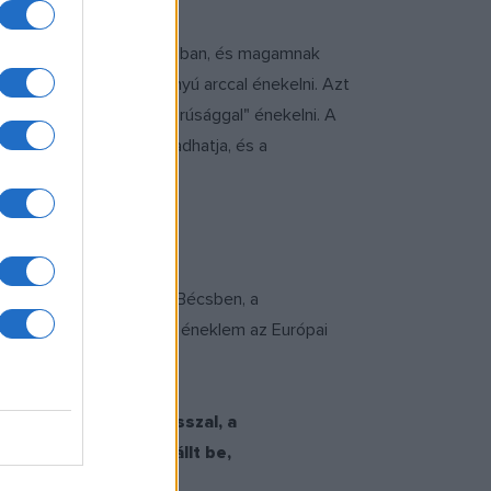
kézzel ülni otthon a fotelban, és magamnak
iumot nem szabad savanyú arccal énekelni. Azt
lt tekintettel, "műszomorúsággal" énekelni. A
 a szólistának, mert előadhatja, és a
 aztán december 23-án Bécsben, a
és
ének szoprán szólóját éneklem az Európai
l énekelt. Idén tavasszal, a
edig a
Rózsalovag
ba állt be,
m szerep?