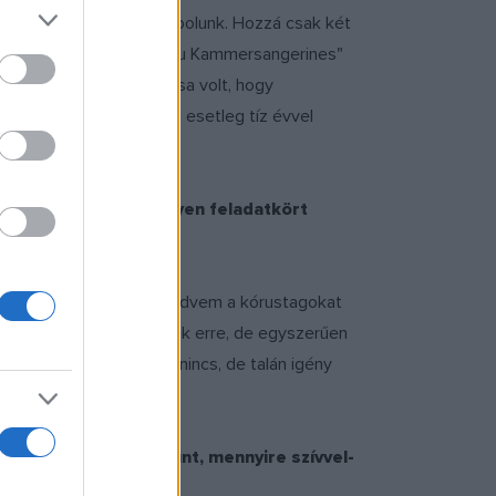
antasztikus kapcsolatot ápolunk. Hozzá csak két
ezen tudtam tolerálni "Frau Kammersangerines"
iszont mindennek a csúcsa volt, hogy
at köszönhetek neki. Ha esetleg tíz évvel
angképzője lett. Milyen feladatkört
gkérdezte, nem volna-e kedvem a kórustagokat
ám, olykor most is kérnek erre, de egyszerűen
 hogyan működik. Pénz nincs, de talán igény
vezényletével. Feltűnt, mennyire szívvel-