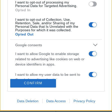
I want to opt-out of processing my
Müpa Hangversenytermében is megtapasztalhatjuk, hogy
Personal Data for Targeted Advertising.
Opted In
milyen az a produkció, amely nem csak a francia
közönséget, de a szigorú francia sajtót is levette a lábáról.
I want to opt-out of Collection, Use,
Retention, Sale, and/or Sharing of my
Personal Data that Is Unrelated with the
Purposes for which it was collected.
www.mupa.hu
Opted Out
Google consents
MEGOSZTÁS
I want to allow Google to enable storage
related to advertising like cookies on web or
device identifiers in apps.
I want to allow my user data to be sent to
Google for online advertising purposes.
CONFIRM
I want to allow Google to send me
personalized advertising.
Data Deletion
Data Access
Privacy Policy
I want to allow Google to enable storage
related to analytics like cookies on web or