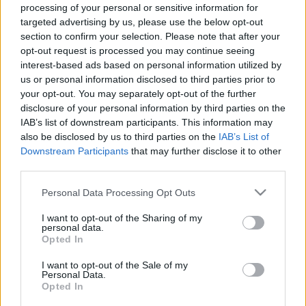
processing of your personal or sensitive information for
énekelni, és a termen borzongás fut végig. Amikor Jil a
Non,
targeted advertising by us, please use the below opt-out
je ne regrette rien
-t énekli, a közönség egy emberként áll
section to confirm your selection. Please note that after your
opt-out request is processed you may continue seeing
fel, és kezd tapsolni. Igazi ováció!" - írja az énekesnő
interest-based ads based on personal information utilized by
fellépéseiről szóló lelkesült kritikák egyikének szerzője.
us or personal information disclosed to third parties prior to
Ahogyan nagy elődjének felfedezéséhez is szükség volt
your opt-out. You may separately opt-out of the further
disclosure of your personal information by third parties on the
egy kis szerencsére és néhány pártfogóra is, úgy Jil Aigrot-
IAB’s list of downstream participants. This information may
ból sem vált egyik pillanatról a másikra Piaf 'hivatalos
also be disclosed by us to third parties on the
IAB’s List of
hangja".
Downstream Participants
that may further disclose it to other
third parties.
Sikerének története is bizonyítja, hogy karrierje mögött nem
Please note that this website/app uses one or more Google
Personal Data Processing Opt Outs
services and may gather and store information including but
a showbiznisz gépezete áll, és nem egy tudatosan
not limited to your visit or usage behaviour. You may click to
I want to opt-out of the Sharing of my
felépített Piaf-epigont próbálnak a közönségre erőltetni. Ezt
personal data.
grant or deny consent to Google and its third-party tags to
Opted In
támasztja alá az a tény is, hogy Jil Aigrot tervei szerint más
use your data for below specified purposes in below Google
consent section.
műfajokban, a jazzben és a bluesban is kipróbálja majd
I want to opt-out of the Sale of my
Personal Data.
különleges hangját. Addig azonban
A szerelem szavai
című
Opted In
Piaf lemezének sanzonjait énekli, és október 15-én végre a