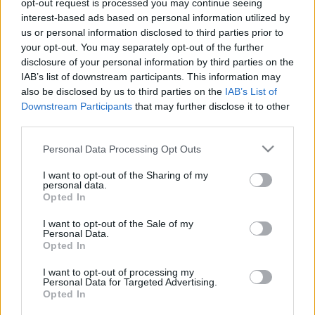
opt-out request is processed you may continue seeing
27-én indul a franciországi Tours városába, ahol a
interest-based ads based on personal information utilized by
legerősebb európai kórusversenyek egyikén bizonyíthat. A
us or personal information disclosed to third parties prior to
your opt-out. You may separately opt-out of the further
Cantemus kórusai közül ezen a versenyre eddig csak a
disclosure of your personal information by third parties on the
Cantemus Vegyeskar és a Banchieri Énekegyüttes
IAB’s list of downstream participants. This information may
szerepelt, de mindketten versenyprogramon kívül, hiszen a
also be disclosed by us to third parties on the
IAB’s List of
Downstream Participants
that may further disclose it to other
vegyeskar a Kórusmuzsika Európa Nagydíjáért indult, a
third parties.
Banchieri pedig meghívott együttesként koncertezett a
Please note that this website/app uses one or more Google
Personal Data Processing Opt Outs
rendezvényen. A Cantemus Gyermekkórusért izgulhatunk
services and may gather and store information including but
május 29-én 13.30-kor, majd remélhetőleg másnap is, hiszen
not limited to your visit or usage behaviour. You may click to
I want to opt-out of the Sharing of my
personal data.
május 30-án 14.30-kor veszi kezdetét a verseny nagydíjáért
grant or deny consent to Google and its third-party tags to
Opted In
use your data for below specified purposes in below Google
folyó küzdelem, ahová már csak a kategóriájukban első díjat
consent section.
I want to opt-out of the Sale of my
szerzett kórusok kapnak meghívást.
Personal Data.
Opted In
www.cantemus.hu
I want to opt-out of processing my
Personal Data for Targeted Advertising.
Opted In