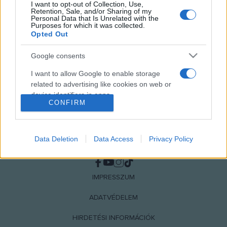
I want to opt-out of Collection, Use,
MEGOSZTÁS
Retention, Sale, and/or Sharing of my
Personal Data that Is Unrelated with the
Purposes for which it was collected.
Opted Out
Google consents
I want to allow Google to enable storage
related to advertising like cookies on web or
device identifiers in apps.
CONFIRM
I want to allow my user data to be sent to
Google for online advertising purposes.
Data Deletion
Data Access
Privacy Policy
NÉPI
I want to allow Google to send me
personalized advertising.
IMPRESSZUM
I want to allow Google to enable storage
related to analytics like cookies on web or
ADATVÉDELEM
device identifiers in apps.
HIRDETÉSI INFORMÁCIÓK
I want to allow Google to enable storage