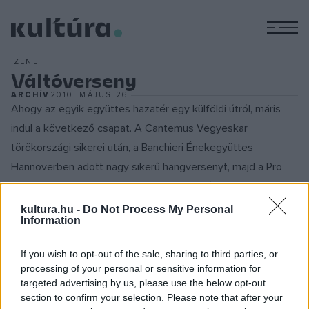
M
ZENE
Váltóverseny
ARCHÍV
2010. MÁJUS 26.
Ahogy az egyik együttes hazatér egy külföldi útról, máris
indul a következő csapat. A Cantemus Vegyeskar
törökországi sikerei után, a Banchieri Énekegyüttes
Hannoverben adott nagy sikerű hangversenyt, majd a Pro
Musica Leánykar gyors egymásutánban kétszer is Svájcba
utazott, hogy ott öregbítse a magyar kórusmuzsika jó hírét.
kultura.hu -
Do Not Process My Personal
Information
Legutóbbi útjukon a
Schiff András
világhírű
zongoraművész által szervezett fesztiválon arattak
If you wish to opt-out of the sale, sharing to third parties, or
megérdemelt sikert.
processing of your personal or sensitive information for
targeted advertising by us, please use the below opt-out
section to confirm your selection. Please note that after your
Most a Cantemus Gyermekkóruson a sor: az énekkar május