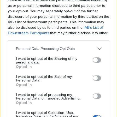
jazzklubokban tűntek fel, majd miután ismét egymáshoz
us or personal information disclosed to third parties prior to
sodorták őket a jazz áramlatai, első közös albumuk, a
your opt-out. You may separately opt-out of the further
Moodswing
is napvilágot látott. Azóta mindkét zenész járja
disclosure of your personal information by third parties on the
a maga útját, de továbbra is rendszeresen feltűnnek
IAB’s list of downstream participants. This information may
also be disclosed by us to third parties on the
IAB’s List of
egymás partnereként. Ennek lesz következő állomása
Downstream Participants
that may further disclose it to other
2010. november 25-én a Művészetek Palotája
.Mostani
third parties.
koncertjük a Müpában közös turnéjuk utolsó állomása lesz,
Please note that this website/app uses one or more Google
Personal Data Processing Opt Outs
minden bizonnyal ez is emeli majd az est ünnepi hangulatát.
services and may gather and store information including but
not limited to your visit or usage behaviour. You may click to
I want to opt-out of the Sharing of my
personal data.
grant or deny consent to Google and its third-party tags to
Opted In
use your data for below specified purposes in below Google
consent section.
I want to opt-out of the Sale of my
www.mupa.hu
Personal Data.
Opted In
I want to opt-out of processing my
Personal Data for Targeted Advertising.
MEGOSZTÁS
Opted In
I want to opt-out of Collection, Use,
Retention, Sale, and/or Sharing of my