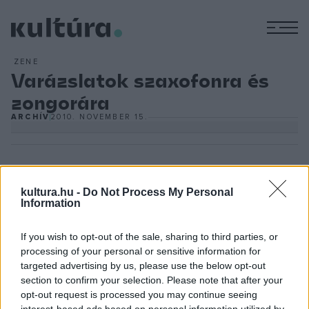
M
ZENE
Varázslatok szaxofonra és
zongorára
ARCHÍV
2010. NOVEMBER 15.
kultura.hu -
Do Not Process My Personal
Information
Joshua Redman
és
Brad Mehldau
eddigi fellépéseiről
egyhangúan állítják a kritikák, hogy a két muzsikus között
If you wish to opt-out of the sale, sharing to third parties, or
vibráló kivételes összhang egyedi megoldásokat és
processing of your personal or sensitive information for
targeted advertising by us, please use the below opt-out
lenyűgöző élményeket eredményez. A két művész már a
section to confirm your selection. Please note that after your
kilencvenes évek elején játszott együtt, akkor még
opt-out request is processed you may continue seeing
interest-based ads based on personal information utilized by