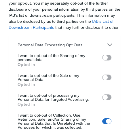
your opt-out. You may separately opt-out of the further
disclosure of your personal information by third parties on the
Ugyanakkor a Universal is bejelentette, hogy tervbe vette
IAB’s list of downstream participants. This information may
also be disclosed by us to third parties on the
IAB’s List of
saját Springfield-életrajzának elkészítését, amelyben az
Downstream Participants
that may further disclose it to other
Elnök emberei
főszereplőnője, Kristin Chenoweth alakítaná
third parties.
a címszerepet. A harmadik készülő mű egy TV-film lenne,
Please note that this website/app uses one or more Google
Personal Data Processing Opt Outs
amelynek főszerepét Madonna vállalná szívesen magára,
services and may gather and store information including but
igaz, itt még meglehetősen korai fázisában járnak az
not limited to your visit or usage behaviour. You may click to
I want to opt-out of the Sharing of my
personal data.
grant or deny consent to Google and its third-party tags to
előkészületek.
Opted In
use your data for below specified purposes in below Google
consent section.
I want to opt-out of the Sale of my
Personal Data.
Opted In
MEGOSZTÁS
I want to opt-out of processing my
Personal Data for Targeted Advertising.
Opted In
I want to opt-out of Collection, Use,
Retention, Sale, and/or Sharing of my
Personal Data that Is Unrelated with the
Purposes for which it was collected.