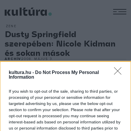
M
ZENE
Dusty Springfield
szerepében: Nicole Kidman
és sokan mások
ARCHÍV
2008. MÁJUS 3.
Dusty Springfield 1999-ben, 59 éves korában távozott az
kultura.hu -
Do Not Process My Personal
élők sorából, halálának tizedik évfordulójára több különböző
Information
filmes produkció is várható. Az már biztosnak látszik, hogy
az egyik alkotás a Blossom Films égisze alatt készül el,
If you wish to opt-out of the sale, sharing to third parties, or
főszereplője Nicole Kidman lesz, aki a Michael Cunningham
processing of your personal or sensitive information for
targeted advertising by us, please use the below opt-out
forgatókönyvéből készülő mozi produceri feladatait is
section to confirm your selection. Please note that after your
magára vállalta. Cunningham és Kidman legutóbb az
opt-out request is processed you may continue seeing
Órák
ban dolgoztak együtt, az a film Oscar-díjat hozott a
interest-based ads based on personal information utilized by
us or personal information disclosed to third parties prior to
színésznőnek.