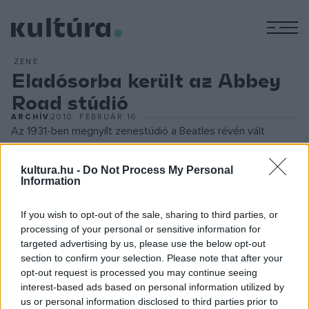
M
ZENE
Eladósorba került az Abbey
Road stúdió
ARCHÍV
2010. FEBRUÁR 16.
Az 1931-ben megnyílt zenestúdió a Beatles révén vált
legendássá, a liverpooli zenekar itt rögzítette több lemezét
is, köztük az
Abbey Road
című albumot. Akkoriban még EMI
kultura.hu -
Do Not Process My Personal
Information
stúdiónak nevezték a létesítményt, 1970-ben keresztelték
át - a Beatles albumáról - Abbey Road stúdióvá.
If you wish to opt-out of the sale, sharing to third parties, or
processing of your personal or sensitive information for
targeted advertising by us, please use the below opt-out
Az EMI csőd közeli helyzete miatt kénytelen eladni a
section to confirm your selection. Please note that after your
stúdiókat, mivel a cég az elmúlt üzleti évben több mint 500
opt-out request is processed you may continue seeing
milliárd forintnyi veszteséget halmozott föl, és tőkére van
interest-based ads based on personal information utilized by
us or personal information disclosed to third parties prior to
szüksége az összeomlás elkerüléséhez. A stúdiókból több