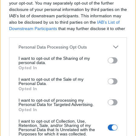
your opt-out. You may separately opt-out of the further
tízmillió fontos bevételt érhet el a vállalat.
disclosure of your personal information by third parties on the
IAB’s list of downstream participants. This information may
also be disclosed by us to third parties on the
IAB’s List of
Az EMI elődje, a Gramophone Company a második
Downstream Participants
that may further disclose it to other
világháború idején propagandacélokra használta a stúdiókat,
third parties.
később azonban olyan zenekarok készítettek itt lemezeket,
Please note that this website/app uses one or more Google
Personal Data Processing Opt Outs
mint a Pink Floyd, a Shadows, az Oasis, vagy a Radiohead.
services and may gather and store information including but
not limited to your visit or usage behaviour. You may click to
I want to opt-out of the Sharing of my
personal data.
grant or deny consent to Google and its third-party tags to
Opted In
use your data for below specified purposes in below Google
consent section.
I want to opt-out of the Sale of my
Personal Data.
Opted In
MEGOSZTÁS
I want to opt-out of processing my
Personal Data for Targeted Advertising.
Opted In
I want to opt-out of Collection, Use,
Retention, Sale, and/or Sharing of my
Personal Data that Is Unrelated with the
Purposes for which it was collected.