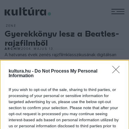
M
ZENE
Gyerekkönyv lesz a Beatles-
rajzfilmből
ARCHÍV
2004. MÁJUS 13.
A hatvanas évek zenés rajzfilmklasszikusának digitálisan
felújított változatát 1999-ben adták ki DVD-n. Ennek sikere
ösztönözte a Beatles cégét, az Apple-t arra, hogy a Walker
kultura.hu -
Do Not Process My Personal
Information
Books könyvkiadóval összefogva belekezdjen az új
projektbe. "
A sárga tengeralattjáró
a hatvanas években
If you wish to opt-out of the sale, sharing to third parties, or
készült pszichedelikus film, de a varázsa időtlen és túlmutat
processing of your personal or sensitive information for
targeted advertising by us, please use the below opt-out
az évtizedeken - különösen, ami a gyerekeket illeti" -
section to confirm your selection. Please note that after your
nyilatkozta az Apple szóvivője.
opt-out request is processed you may continue seeing
interest-based ads based on personal information utilized by
us or personal information disclosed to third parties prior to
A
Yellow Submarine
című Beatles-dalt egyébként 1966-ban