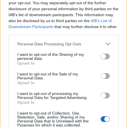
your opt-out. You may separately opt-out of the further
adták ki, és rögtön a slágerlisták első helyezettje lett Nagy-
disclosure of your personal information by third parties on the
Britanniában, Ausztráliában, Kanadában, Németországban,
IAB’s list of downstream participants. This information may
also be disclosed by us to third parties on the
IAB’s List of
Hollandiában, Norvégiában, Új-Zélandon és Svédországban.
Downstream Participants
that may further disclose it to other
A dal ihlette a későbbi rajzfilmet, melyhez aztán kiadtak egy
third parties.
albumot egy csokor Beatles-dallal és George Martin
Please note that this website/app uses one or more Google
Personal Data Processing Opt Outs
nagyzenekari aláfestő zenéjével.
services and may gather and store information including but
not limited to your visit or usage behaviour. You may click to
I want to opt-out of the Sharing of my
personal data.
grant or deny consent to Google and its third-party tags to
(www.nme.com)
Opted In
use your data for below specified purposes in below Google
consent section.
I want to opt-out of the Sale of my
Personal Data.
Opted In
MEGOSZTÁS
I want to opt-out of processing my
Personal Data for Targeted Advertising.
Opted In
I want to opt-out of Collection, Use,
Retention, Sale, and/or Sharing of my
Personal Data that Is Unrelated with the
Purposes for which it was collected.