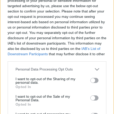
processing of your personal or sensitive information for
Steve Vai. Számos sikeres szólólemeze után 1996-ban két
targeted advertising by us, please use the below opt-out
section to confirm your selection. Please note that after your
gitárostársával, Steve Vai-jel és Eric Johnsonnal G3 néven
opt-out request is processed you may continue seeing
világ körüli turnéra indult: az időnként cserélődő gitárhősök
interest-based ads based on personal information utilized by
triójának turnéja azóta hagyománnyá vált, és telt ház mellett
us or personal information disclosed to third parties prior to
your opt-out. You may separately opt-out of the further
játszanak világszerte.
disclosure of your personal information by third parties on the
IAB’s list of downstream participants. This information may
Satriani tavaly a Van Halen tagjaival,
Sammy Hagar
rel és
also be disclosed by us to third parties on the
IAB’s List of
Downstream Participants
that may further disclose it to other
Michael Anthony
val, valamint
Chad Smith
-szel (Red Hot
third parties.
Chili Peppers) megalakította a Chickenfoot nevű
Please note that this website/app uses one or more Google
szupergroupot. Debütáló lemezük Európában, az Egyesült
Personal Data Processing Opt Outs
services and may gather and store information including but
Államokban és Kanadában is díjesőt hozott, a Classic Rock
not limited to your visit or usage behaviour. You may click to
I want to opt-out of the Sharing of my
personal data.
magazin pedig 2009 legjobb új zenekarának választotta a
grant or deny consent to Google and its third-party tags to
Opted In
use your data for below specified purposes in below Google
csapatot.
consent section.
I want to opt-out of the Sale of my
Personal Data.
Opted In
A gitáros jelenleg 11. stúdiólemezén dolgozik, amely
várhatóan októberben jelenik meg. A november 8-i
I want to opt-out of processing my