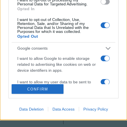
Personal Data for Targeted Advertising.
budapesti koncerten nagy slágerei mellett az új album
Opted In
számai is bemutatkoznak majd. Az előzenekar a Ned Evett
I want to opt-out of Collection, Use,
and Triple Double nevű együttes lesz.
Retention, Sale, and/or Sharing of my
Personal Data that Is Unrelated with the
Purposes for which it was collected.
Opted Out
Google consents
MEGOSZTÁS
I want to allow Google to enable storage
related to advertising like cookies on web or
device identifiers in apps.
I want to allow my user data to be sent to
Google for online advertising purposes.
CONFIRM
I want to allow Google to send me
personalized advertising.
Data Deletion
Data Access
Privacy Policy
I want to allow Google to enable storage
related to analytics like cookies on web or