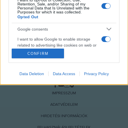
I want to opt-out of Collection, Use,
Retention, Sale, and/or Sharing of my
Personal Data that Is Unrelated with the
Purposes for which it was collected.
Opted Out
Google consents
I want to allow Google to enable storage
related to advertising like cookies on web or
device identifiers in apps.
CONFIRM
I want to allow my user data to be sent to
Google for online advertising purposes.
Data Deletion
Data Access
Privacy Policy
NÉPI
I want to allow Google to send me
personalized advertising.
IMPRESSZUM
I want to allow Google to enable storage
related to analytics like cookies on web or
ADATVÉDELEM
device identifiers in apps.
HIRDETÉSI INFORMÁCIÓK
I want to allow Google to enable storage
FELHASZNÁLÁSI FELTÉTELEK