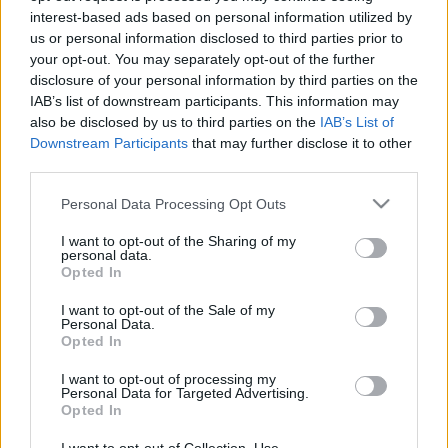
interest-based ads based on personal information utilized by
szlogennel népszerűsíti egy új modelljét.
us or personal information disclosed to third parties prior to
your opt-out. You may separately opt-out of the further
A reklámot ellenzők a "pénzéhes"
Yoko Onó
t kritizálják,
disclosure of your personal information by third parties on the
IAB’s list of downstream participants. This information may
mert szerintük Lennon özvegyének nem lett volna szabad
also be disclosed by us to third parties on the
IAB’s List of
hozzájárulnia a felvétel felhasználásához, mivel Lennon sem
Downstream Participants
that may further disclose it to other
adta volna a nevét ilyesmihez.
third parties.
Please note that this website/app uses one or more Google
Personal Data Processing Opt Outs
"John Lennon sosem egyezett volna bele abba, hogy az ő
services and may gather and store information including but
not limited to your visit or usage behaviour. You may click to
I want to opt-out of the Sharing of my
imidzsét használják fel egy autó reklámjában. Ez
personal data.
grant or deny consent to Google and its third-party tags to
meggyalázza az emlékét, és óriási haragot váltott ki az
Opted In
use your data for below specified purposes in below Google
emberekből" - állt a Citroën-bojkottra is felszólító tüntetők
consent section.
I want to opt-out of the Sale of my
Personal Data.
mellé a Beatles-turizmussal foglalkozó
Phil Coppel
.
Opted In
I want to opt-out of processing my
Personal Data for Targeted Advertising.
Opted In
MEGOSZTÁS