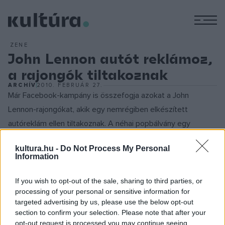
M
ZENE
John Lennon autót reklámoz,
a rajongók tiltakoznak
ARCHÍV
2010. FEBRUÁR 27.
Már Facebook-kampány is összefogja azokat a John
Lennon-rajongókat, akik egy nemrégiben elkészített
autóreklám ellen tiltakoznak. A néhai popbálvány egy
Citroën-reklámban tűnik fel: az archív Lennon-felvételt egy
kultura.hu -
Do Not Process My Personal
régi televíziós nyilatkozatból kölcsönözték, és alávágtak
Information
egy hangsávot, amelyet egy színésszel mondattak fel. Az
interjúrészletben Lennon arról beszél, hogy az igazi
If you wish to opt-out of the sale, sharing to third parties, or
processing of your personal or sensitive information for
rock'n'roll nem az, amikor a hatvanas évek zenéjét
targeted advertising by us, please use the below opt-out
hasznosítja újra valaki, hanem amikor saját maga talál ki
section to confirm your selection. Please note that after your
valamit - ennek megfelelően a Citroën "anti-retro"
opt-out request is processed you may continue seeing