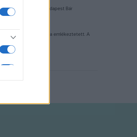
 koncertezik és idén a Budapest Bár
sére.
alán kicsit a The Police-ra emlékeztetett. A
egállják a helyüket.