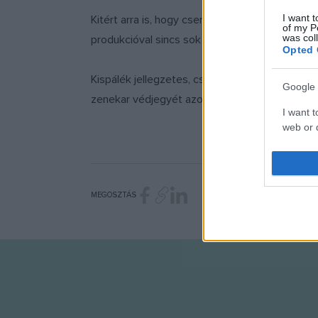
I want t
Kitért arra is, hogy csendesebb időszak elé né
of my P
was col
produkcióval sincs sok fellépése, viszont így
Opted 
Kispálék jellegzetes, csak rájuk jellemző sodró
Google 
zenekar védjegyét azonban Lovasi András nem 
I want t
web or d
I want t
purpose
MEGOSZTÁS
I want 
I want t
web or d
I want t
or app.