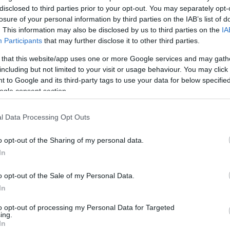
mok nélkül pedig nem egészséges hosszú távon koncertezni, sőt sz
disclosed to third parties prior to your opt-out. You may separately opt-
losure of your personal information by third parties on the IAB’s list of
zzük, de magunk elé nemrég azt a határidőt tűztük ki, hogy ha m
. This information may also be disclosed by us to third parties on the
IA
Participants
that may further disclose it to other third parties.
m sikerült, három dal nem egy album" - mondta
Lovasi András
, 
i külön-külön akarnak tevékenykedni a következő időszakban. N
 that this website/app uses one or more Google services and may gath
including but not limited to your visit or usage behaviour. You may click 
ó időben, tehát a következő négy-öt évben nem lép színpadra a K
 to Google and its third-party tags to use your data for below specifi
ó agóniáját. Bármi is történik ezután, az csak pozitív irányba hath
ogle consent section.
tt.
l Data Processing Opt Outs
o opt-out of the Sharing of my personal data.
yedik" napjára mintegy háromórás koncerttel készül a zenekar. Lo
In
lubhangulatot idéző kisszínpados rész, fellép velük a régi dobos,
B
o opt-out of the Sale of my Personal Data.
 még utoljára megmutatni, hogy mi lehettünk volna Michael Jacks
In
 sajtótájékoztatón elhangzott, hogy a koncertről DVD megjelentet
to opt-out of processing my Personal Data for Targeted
ing.
In