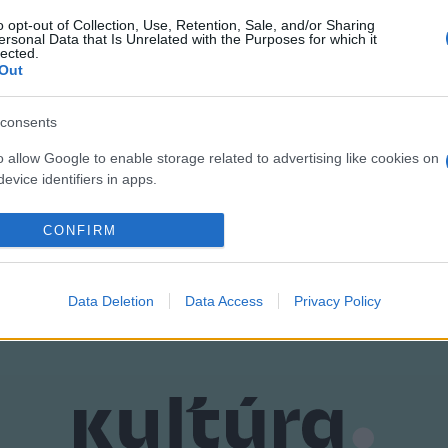
o opt-out of Collection, Use, Retention, Sale, and/or Sharing
z, hiszen másik zenekara, a Kiscsillag a korábbiaknál kevesebbet
ersonal Data that Is Unrelated with the Purposes for which it
lected.
 több ideje marad régóta esedékes második szólóalbuma elkészíté
Out
 gitárzenét, ha úgy tetszik, gitárpopot játszanak, ami kezdetben t
consents
mindennapi, csavaros szövegei jelentik, amelyek versekként is m
o allow Google to enable storage related to advertising like cookies on
evice identifiers in apps.
o allow my user data to be sent to Google for online advertising
CONFIRM
s.
to allow Google to send me personalized advertising.
Data Deletion
Data Access
Privacy Policy
o allow Google to enable storage related to analytics like cookies on
evice identifiers in apps.
o allow Google to enable storage related to functionality of the website