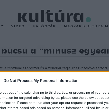
T
VIDEÓ
HAJÓGYÁR
MAGYAR KULTÚRA M
: búcsú a "mínusz egyed
tént, a fesztivál szervezői és a zenekar tagjai részvételével tartot
t legfontosabb zenekarai, korábban az Illés, az LGT és a Tankcsa
 -
Do Not Process My Personal Information
to opt-out of the sale, sharing to third parties, or processing of your per
a azt mondta: azért választották a Szigetet, mert a legelső feszti
formation for targeted advertising by us, please use the below opt-out s
gy ilyen koncert lebonyolítására.
Dióssy D. Ákos
billentyűs arról
r selection. Please note that after your opt-out request is processed y
eing interest-based ads based on personal information utilized by us or