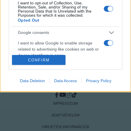
I want to opt-out of Collection, Use,
MEGOSZTÁS
Retention, Sale, and/or Sharing of my
Personal Data that Is Unrelated with the
Purposes for which it was collected.
Opted Out
Google consents
I want to allow Google to enable storage
related to advertising like cookies on web or
device identifiers in apps.
CONFIRM
I want to allow my user data to be sent to
Google for online advertising purposes.
Data Deletion
Data Access
Privacy Policy
NÉPI
I want to allow Google to send me
personalized advertising.
IMPRESSZUM
I want to allow Google to enable storage
related to analytics like cookies on web or
ADATVÉDELEM
device identifiers in apps.
HIRDETÉSI INFORMÁCIÓK
I want to allow Google to enable storage