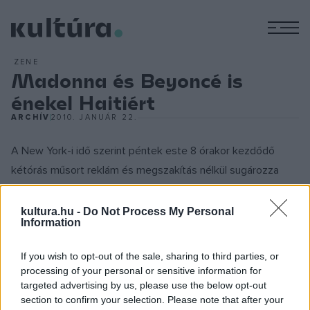
M
ZENE
Madonna és Beyoncé is
énekel Haitiért
ARCHÍV
2010. JANUÁR 22.
A New York-i idő szerint péntek este 8 órakor kezdődő
kétórás műsort reklám és megszakítás nélkül sugározza
majd' tucatnyi tévécsatorna, így az MTV, az ABC, a CBS, az
NBC, a Fox, a CNN, a BET, a CW, az HBO, a VH1 és a CMT is,
kultura.hu -
Do Not Process My Personal
Information
de a YouTube, valamint a MySpace és az AOL közösségi
oldalak is élőben adják. Magyarországon a VIVA és a magyar
If you wish to opt-out of the sale, sharing to third parties, or
Music Television műsorán is nézhető az adás, hajnali 2 órától.
processing of your personal or sensitive information for
targeted advertising by us, please use the below opt-out
A műsor egyik házigazdája
George Clooney
, a másik a haiti
section to confirm your selection. Please note that after your
származású
Wyclef Jean
lesz, a programban zenei előadók