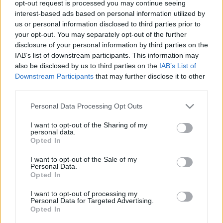
opt-out request is processed you may continue seeing
és más hírességek szerepelnek, utóbbi kategóriából
interest-based ads based on personal information utilized by
us or personal information disclosed to third parties prior to
Denzel Washington, Brad Pitt, Leonardo DiCaprio
és
your opt-out. You may separately opt-out of the further
Bill Clinton
volt amerikai elnök is feltűnik a képernyőn.
disclosure of your personal information by third parties on the
IAB’s list of downstream participants. This information may
also be disclosed by us to third parties on the
IAB’s List of
A zenei programhoz a popvilág színe-java csatlakozott,
Downstream Participants
that may further disclose it to other
legutóbb
Madonna
és
Beyoncé
jelezte szereplését, előbbi
third parties.
New Yorkból, utóbbi Londonból jelentkezik be. Rajtuk kívül
Please note that this website/app uses one or more Google
Personal Data Processing Opt Outs
többek között
Bruce Springsteen, Alicia Keys, Stevie
services and may gather and store information including but
Wonder, Taylor Swift, Justin Timberlake, Bono, Sting,
not limited to your visit or usage behaviour. You may click to
I want to opt-out of the Sharing of my
personal data.
grant or deny consent to Google and its third-party tags to
Kid Rock
és
Keith Urban
is énekel. A beérkező
Opted In
use your data for below specified purposes in below Google
adományokat a földrengés sújtotta országot támogató öt
consent section.
I want to opt-out of the Sale of my
segélyszervezetnek juttatják el.
Personal Data.
Opted In
I want to opt-out of processing my
Personal Data for Targeted Advertising.
Opted In