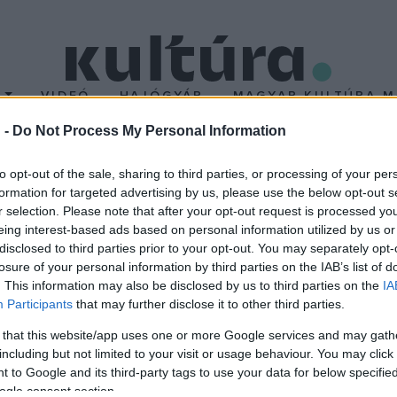
T
VIDEÓ
HAJÓGYÁR
MAGYAR KULTÚRA M
 -
Do Not Process My Personal Information
mit sem tud az új Win
to opt-out of the sale, sharing to third parties, or processing of your per
formation for targeted advertising by us, please use the below opt-out s
r selection. Please note that after your opt-out request is processed y
 hat hónap múlva megjelenik várva-várt harmadik nagylemeze, am
eing interest-based ads based on personal information utilized by us or
 jelent meg, a sikert azonban nehezen tudta feldolgozni a lány, ak
disclosed to third parties prior to your opt-out. You may separately opt-
losure of your personal information by third parties on the IAB’s list of
. This information may also be disclosed by us to third parties on the
IA
Participants
that may further disclose it to other third parties.
j dalok felvételéhez, elmondása szerint a munkálatok jól haladnak
 that this website/app uses one or more Google services and may gath
tó érdeklődését a
Back In Black
sikere mögött álló sztár-producer
including but not limited to your visit or usage behaviour. You may click 
 to Google and its third-party tags to use your data for below specifi
ogle consent section.