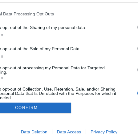
l Data Processing Opt Outs
o opt-out of the Sharing of my personal data.
In
o opt-out of the Sale of my Personal Data.
In
to opt-out of processing my Personal Data for Targeted
ing.
In
o opt-out of Collection, Use, Retention, Sale, and/or Sharing
ersonal Data that Is Unrelated with the Purposes for which it
lected.
Out
CONFIRM
NÉPI
consents
o allow Google to enable storage related to advertising like cookies on
DATVÉDELEM
HIRDETÉSI INFORMÁCIÓK
FELHASZNÁLÁSI F
Data Deletion
Data Access
Privacy Policy
evice identifiers in apps.