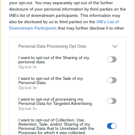
your opt-out. You may separately opt-out of the further
vissza testvérei mellé. 1996-ban kénytelen volt befejezni a
disclosure of your personal information by third parties on the
zenélést, miután cukorbetegsége egyre súlyosabbá vált, és
IAB’s list of downstream participants. This information may
also be disclosed by us to third parties on the
IAB’s List of
mindkét lábát amputálni kellett.
Downstream Participants
that may further disclose it to other
third parties.
A basszusgitáros egy Chicago közeli kórházban halt meg
Please note that this website/app uses one or more Google
Personal Data Processing Opt Outs
cukorbetegségével összefüggő komplikációk miatt.
services and may gather and store information including but
not limited to your visit or usage behaviour. You may click to
I want to opt-out of the Sharing of my
personal data.
grant or deny consent to Google and its third-party tags to
Opted In
use your data for below specified purposes in below Google
consent section.
I want to opt-out of the Sale of my
Personal Data.
Opted In
MEGOSZTÁS
I want to opt-out of processing my
Personal Data for Targeted Advertising.
Opted In
I want to opt-out of Collection, Use,
Retention, Sale, and/or Sharing of my
Personal Data that Is Unrelated with the
Purposes for which it was collected.