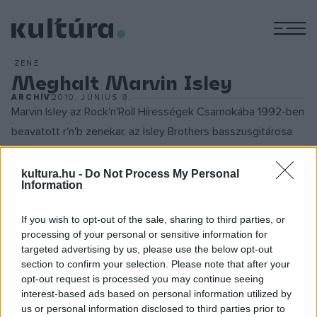
M
ZENE
Meghalt Marvin Isley
ARCHÍV
2010. JÚNIUS 9.
Marvin Isley az Rock'n'Roll Hírességek Csarnokába 1992-ben
beavatott r'n'b zenekar, az Isley Brothers basszusgitárosa
volt. A zenekart az 50-es évek közepén alapította a három
legidősebb Isley-testvér, Marvin csak a hetvenes évek
kultura.hu -
Do Not Process My Personal
Information
elején lett hivatalos tagja a formációnak. A Grammy-díjas
együttes az ő csatlakozása után érte el legnagyobb sikereit,
If you wish to opt-out of the sale, sharing to third parties, or
ismertebb slágerei a
Shout, a Fight the Power, a Summer
processing of your personal or sensitive information for
targeted advertising by us, please use the below opt-out
Breeze és a Who's that Lady
voltak.
section to confirm your selection. Please note that after your
opt-out request is processed you may continue seeing
Marvin Isley 1984-ben kilépett az együttesből, és az Isley-
interest-based ads based on personal information utilized by
us or personal information disclosed to third parties prior to
Jasper-Isley formációban zenélt tovább, majd 1991-ben tért