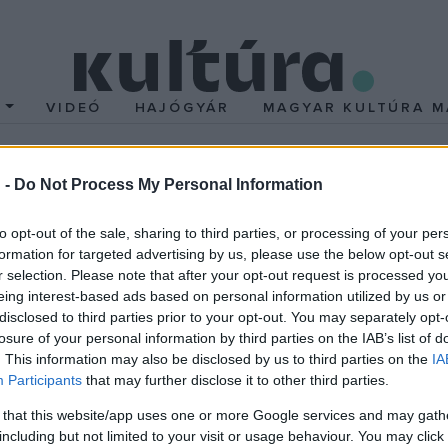
T
VIDEÓ
HAJÓGYÁR
MAGYAR KULTÚRA M
 -
Do Not Process My Personal Information
 kisfilm után nagyleme
to opt-out of the sale, sharing to third parties, or processing of your per
 mintákkal ötvöző, sajátos hangzásvilágú, szövegeiben lírai fifi
formation for targeted advertising by us, please use the below opt-out s
r selection. Please note that after your opt-out request is processed y
zást, nem fog csalódni: Wolfie, Rendben & DJ R-Nold ott folytatjá
eing interest-based ads based on personal information utilized by us or
szegetése éppúgy napirenden maradt, mint a legintimebb magán
disclosed to third parties prior to your opt-out. You may separately opt-
losure of your personal information by third parties on the IAB’s list of
. This information may also be disclosed by us to third parties on the
IA
el egyre többször a kérdést a tagoknak. Ezt a megkerülhetetlen k
Participants
that may further disclose it to other third parties.
The Movie című rövidfilm is, amelyben egy, a reménytelen jövőből
 that this website/app uses one or more Google services and may gath
ás
alakításában. A film emellett az "egy nap az együttessel" doku
including but not limited to your visit or usage behaviour. You may click 