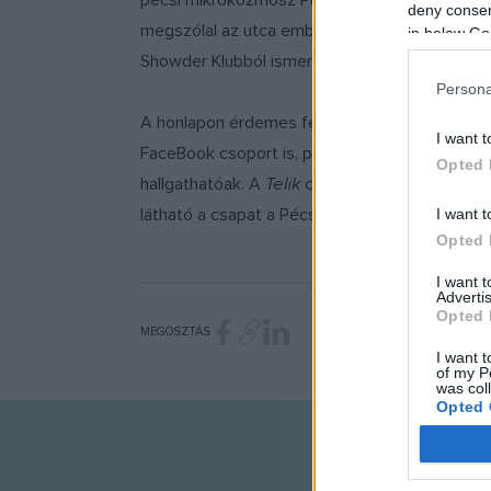
pécsi mikrokozmosz Punnany-közeli élethelyze
deny consent
megszólal az utca embere is, de a legfontosab
in below Go
Showder Klubból ismert
Kiss Ádám
is megjele
Persona
A honlapon érdemes feliratkozni a hírlevélre: a
I want t
FaceBook csoport is, pl. a Cseh Tamás emlékes
Opted 
hallgathatóak. A
Telik
című szám Az év dala lett
látható a csapat a Pécsi Egyetemi Napokon.
I want t
Opted 
I want 
Advertis
Opted 
MEGOSZTÁS
I want t
of my P
was col
Opted 
Google 