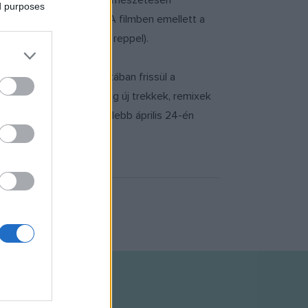
k-megyünk a városban, természetesen
ed purposes
válogatott és kevert. A filmben emellett a
okban egyébként maga is reppel).
gisztráltaknak. Folyamatában frissül a
 a Myspace oldalon pedig új trekkek, remixek
nKickről. Élőben legközelebb április 24-én