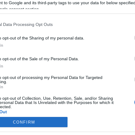
teibe, ott vagyunk a zenészekkel a stúdióban, a próbán, jövün
 to Google and its third-party tags to use your data for below specifi
b mégis a soundtrack, melyet a Punnany zenei Buddhája, Rendben 
ogle consent section.
nik, aki saját bevallása szerint a csapat elsőszámú követője (tit
l Data Processing Opt Outs
z új album kalózrádiómix változata ingyenesen letölthető lesz a re
o opt-out of the Sharing of my personal data.
t és a pécsi Slam Poetry bulik videóival, M1-es tévészerepléssel,
In
 a hiphop.hu zenei díjátadó gálán, ez egyben az első klip is a She
o opt-out of the Sale of my Personal Data.
In
to opt-out of processing my Personal Data for Targeted
ing.
In
o opt-out of Collection, Use, Retention, Sale, and/or Sharing
ersonal Data that Is Unrelated with the Purposes for which it
lected.
Out
CONFIRM
consents