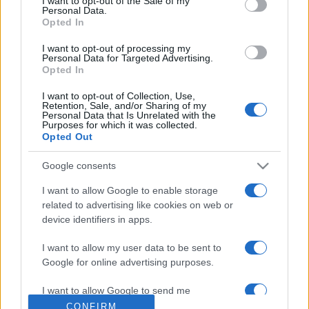
I want to opt-out of the Sale of my
Personal Data.
A nyertesek között szerepelt még Ben Harper (két
Opted In
Grammy-díj), Prince (szintén kettő), Loretta Lynn (szintén
I want to opt-out of processing my
kettő - az egyik a Jack White-tal közös duettért), a
Personal Data for Targeted Advertising.
Opted In
Motörhead, a Velvet Revolver, Jay-Z, a Black Eyed Peas,
remixerként pedig Jacques Lu Cont, sőt önéletrajzi
I want to opt-out of Collection, Use,
Retention, Sale, and/or Sharing of my
könyvének hangos változatáért Bill Clinton is.
Personal Data that Is Unrelated with the
Purposes for which it was collected.
Opted Out
A nyertesek teljes névsora a Grammy hivatalos oldalán
Google consents
olvasható.
I want to allow Google to enable storage
related to advertising like cookies on web or
(Est.hu)
device identifiers in apps.
I want to allow my user data to be sent to
Google for online advertising purposes.
MEGOSZTÁS
I want to allow Google to send me
personalized advertising.
CONFIRM