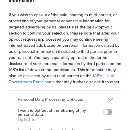
Information
utóbbi három trófeát (köztük legjobb hiphop album) vihetett
If you wish to opt-out of the sale, sharing to third parties, or
haza. A U2
Vertigo
című dala is három díjat kapott - az
processing of your personal or sensitive information for
egyiket a legjobb videoklip kategóriában.
targeted advertising by us, please use the below opt-out
section to confirm your selection. Please note that after your
opt-out request is processed you may continue seeing
A Green Day hat jelöléséből csak a legjobb rock album
interest-based ads based on personal information utilized by
kategóriában lett első. Az év alternatív zenei albuma díját a
us or personal information disclosed to third parties prior to
Wilco legutóbbi lemeze kapta (az
A Ghost Is Born
your opt-out. You may separately opt-out of the further
disclosure of your personal information by third parties on the
minimalista borítója és papírtokos csomagolása a legjobb
IAB’s list of downstream participants. This information may
albumdizájn kategóriában is nyert), míg a legjobb
also be disclosed by us to third parties on the
IAB’s List of
elektronikus / tánczenei album díja a Basement Jaxxé lett.
Downstream Participants
that may further disclose it to other
third parties.
Rod Stewart a legjobb hagyományos poplemez
Please note that this website/app uses one or more Google
Personal Data Processing Opt Outs
services and may gather and store information including but
kategóriában megnyerte pályafutása első Grammy-díját,
not limited to your visit or usage behaviour. You may click to
I want to opt-out of the Sharing of my
akárcsak Britney Spears, aki a
Toxic
című számmal a legjobb
personal data.
grant or deny consent to Google and its third-party tags to
Opted In
dance felvétel kategóriában nyert.
use your data for below specified purposes in below Google
consent section.