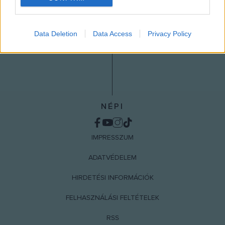
I want to allow Google to enable storage
related to analytics like cookies on web or
Data Deletion
Data Access
Privacy Policy
device identifiers in apps.
I want to allow Google to enable storage
related to functionality of the website or app.
I want to allow Google to enable storage
related to personalization.
NÉPI
I want to allow Google to enable storage
related to security, including authentication
IMPRESSZUM
functionality and fraud prevention, and other
user protection.
ADATVÉDELEM
HIRDETÉSI INFORMÁCIÓK
FELHASZNÁLÁSI FELTÉTELEK
RSS