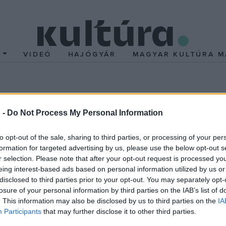
T
VIDEÓ
HAJÓGYÁR
MAGYAR KULTÚRA M
tával jön Budapestre a 
 -
Do Not Process My Personal Information
rosan induló, egy hónapig tartó
Rust In Peace
20. évfordulós tur
to opt-out of the sale, sharing to third parties, or processing of your per
es show-kon a Megadeth elejétől a végéig egyben eljátssza mérf
formation for targeted advertising by us, please use the below opt-out s
dvenceket is.
r selection. Please note that after your opt-out request is processed y
eing interest-based ads based on personal information utilized by us or
disclosed to third parties prior to your opt-out. You may separately opt-
 - mondta
Mustaine
. - "David Ellefson a Megadeth-be tartozik. 
losure of your personal information by third parties on the IAB’s list of
. This information may also be disclosed by us to third parties on the
IA
Participants
that may further disclose it to other third parties.