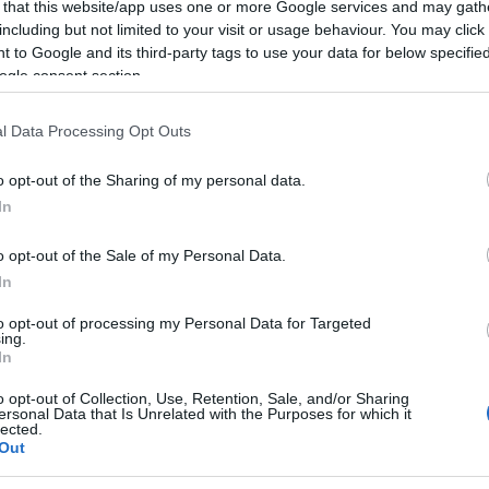
 pillanat mindannyiunknak, a zenekarnak és a rajongóknak egyará
 that this website/app uses one or more Google services and may gath
including but not limited to your visit or usage behaviour. You may click 
 to Google and its third-party tags to use your data for below specifi
ogle consent section.
el, és a többi Megadeth-taggal (
Shawn Drover
dobossal és
Chr
ag egyik legelismertebb lemeze lett.
l Data Processing Opt Outs
o opt-out of the Sharing of my personal data.
ak, hogy annyi éven át hűséges társunk volt basszusgitáron, és a l
In
o opt-out of the Sale of my Personal Data.
nokban.
In
to opt-out of processing my Personal Data for Targeted
ing.
In
o opt-out of Collection, Use, Retention, Sale, and/or Sharing
ersonal Data that Is Unrelated with the Purposes for which it
lected.
Out