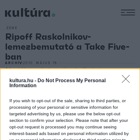
M
ZENE
Ripoff Raskolnikov-
lemezbemutató a Take Five-
ban
ARCHÍV
2010. MÁJUS 19.
A hazánkban gyakorta vendégeskedő, s honi
bluesberkekben óriási népszerűségnek örvendő osztrák
kultura.hu -
Do Not Process My Personal
Information
muzsikus,
Ripoff Raskolnikov
vadonatúj lemezzel rukkolt
elő,
Lost and Found
címmel. A korong 14 mesterművet
If you wish to opt-out of the sale, sharing to third parties, or
tartalmaz, természetesen mind Ripoff saját szerzeménye.
processing of your personal or sensitive information for
targeted advertising by us, please use the below opt-out
section to confirm your selection. Please note that after your
opt-out request is processed you may continue seeing
A lemezen az utóbbi időkben már megszokott felállásban
interest-based ads based on personal information utilized by
játszik az együttes:
Nagy Szabolcs
- zongora,
Kepes