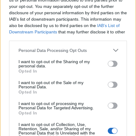
us or personal information disclosed to third parties prior to
your opt-out. You may separately opt-out of the further
Róbert
- basszusgitár,
Gyenge Lajos
- dob. Vendégként
disclosure of your personal information by third parties on the
ezúttal is közreműködik
Pribojszki Mátyás
-
IAB’s list of downstream participants. This information may
szájharmonika.
also be disclosed by us to third parties on the
IAB’s List of
Downstream Participants
that may further disclose it to other
third parties.
Az új lemezt élőben május 19-én, szerdán a Take Five-ban
Please note that this website/app uses one or more Google
hallgathatják először a műfaj és a gitáros rajongói.
Personal Data Processing Opt Outs
services and may gather and store information including but
Előzenekar a Village Lizzards (
Nagy Szabolcs
,
Pengő
not limited to your visit or usage behaviour. You may click to
I want to opt-out of the Sharing of my
personal data.
Csaba
,
Bessenyei Csaba
).
grant or deny consent to Google and its third-party tags to
Opted In
use your data for below specified purposes in below Google
consent section.
I want to opt-out of the Sale of my
Personal Data.
Opted In
MEGOSZTÁS
I want to opt-out of processing my
Personal Data for Targeted Advertising.
Opted In
I want to opt-out of Collection, Use,
Retention, Sale, and/or Sharing of my
Personal Data that Is Unrelated with the