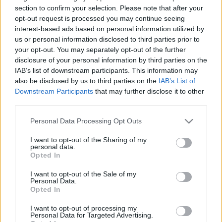
section to confirm your selection. Please note that after your
felfogású, vegytisztán szakrális zenére. ?Nem az anyatejjel
opt-out request is processed you may continue seeing
szívtam magamba a középkori himnuszokat - legfeljebb a
interest-based ads based on personal information utilized by
us or personal information disclosed to third parties prior to
vakbélgyulladás nevét tudom latinul. A kiejtéssel vannak is
your opt-out. You may separately opt-out of the further
gondjaim. Mégis úgy érzem, Heidl Gyuri barátom, aki a
disclosure of your personal information by third parties on the
himnuszok zenéjét szerezte, megtalált egy 'piaci rést'? ?
IAB’s list of downstream participants. This information may
also be disclosed by us to third parties on the
IAB’s List of
mondta Lovasi.
Downstream Participants
that may further disclose it to other
third parties.
Please note that this website/app uses one or more Google
Personal Data Processing Opt Outs
Bognár Szilvia énekesnőtől sem áll távol a hagyományőrző
services and may gather and store information including but
projekt, hiszen több mint egy évtizede összes zenekarával
not limited to your visit or usage behaviour. You may click to
I want to opt-out of the Sharing of my
personal data.
grant or deny consent to Google and its third-party tags to
bizonyítja, hogy az archaikus műfajoknak ma is éppúgy lehet
Opted In
use your data for below specified purposes in below Google
létjogosultságuk, mint hajdanán. Álljon színpadra akár a
consent section.
I want to opt-out of the Sale of my
Makám zenekarral, akár a Szájról szájra produkcióval, vagy
Personal Data.
Opted In
háromlemezes (
Ének őrzi az időt
(2006);
Semmicske
énekek
(2008);
Harang csendül
(2009)) saját világzenei
I want to opt-out of processing my
Personal Data for Targeted Advertising.
formációjával.