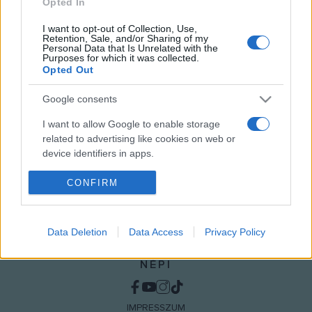
Opted In
I want to opt-out of Collection, Use,
Retention, Sale, and/or Sharing of my
Personal Data that Is Unrelated with the
Purposes for which it was collected.
Opted Out
MEGOSZTÁS
Google consents
I want to allow Google to enable storage
related to advertising like cookies on web or
device identifiers in apps.
I want to allow my user data to be sent to
CONFIRM
Google for online advertising purposes.
I want to allow Google to send me
Data Deletion
Data Access
Privacy Policy
personalized advertising.
NÉPI
I want to allow Google to enable storage
related to analytics like cookies on web or
device identifiers in apps.
IMPRESSZUM