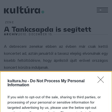
M
ZENE
A Tankcsapda is segített
ARCHÍV
2010. DECEMBER 15.
A debreceni zenekar ebben az évben már csak kettő
koncertet ad, aztán januártól a tavasz elejéig elvonulnak egy
kisebb feltöltődésre, hogy áprilistól újult erővel országos
koncert körútra induljanak.
kultura.hu -
Do Not Process My Personal
A pihenésre szánt hónapok azonban nem mind a három
Information
zenésznek telnek majd egyformán. A Tankcsapda
frontemberére,
Lukács László
ra például még egy operáció
If you wish to opt-out of the sale, sharing to third parties, or
is vár, bal térde keresztszalag szakadását kell januárban
processing of your personal or sensitive information for
targeted advertising by us, please use the below opt-out
műteni. Persze ez a sérülés nem befolyásolja a téli turné