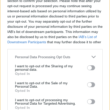
section to confirm your selection. Please note that after your
menetét, a teltházas ajkai és keceli koncertek után jön a két
opt-out request is processed you may continue seeing
legnagyobb buli, december 18-án, Budapesten a Syma
interest-based ads based on personal information utilized by
us or personal information disclosed to third parties prior to
Csarnokban, szilveszterkor pedig Debrecenben a Kossuth
your opt-out. You may separately opt-out of the further
téren.
disclosure of your personal information by third parties on the
IAB’s list of downstream participants. This information may
also be disclosed by us to third parties on the
IAB’s List of
Az évzáró koncert érdekessége, hogy a Tankcsapda eddigi
Downstream Participants
that may further disclose it to other
pályafutása során csak egyszer koncertezett december 31-
third parties.
én, még 2003-ban. A hazai pályás esemény mind
Please note that this website/app uses one or more Google
Personal Data Processing Opt Outs
technikailag, mind pedig műsor tekintetében rendhagyó
services and may gather and store information including but
lesz, óriási bulira számíthatnak az érdeklődők.
not limited to your visit or usage behaviour. You may click to
I want to opt-out of the Sharing of my
personal data.
grant or deny consent to Google and its third-party tags to
Opted In
use your data for below specified purposes in below Google
A zenekar, jövő év elején még egy meglepetéssel szeretne
consent section.
I want to opt-out of the Sale of my
kedveskedni. Egy új könyvet készülnek kiadni, melyben a
Personal Data.
Opted In
Tankcsapda életéről készült legérdekesebb fotókat gyűjtik
I want to opt-out of processing my
össze. És, hogy a debreceni trió mennyire népszerű, az is
Personal Data for Targeted Advertising.
bizonyítja, hogy húszéves jubileumi koncert DVD-jük a
Opted In