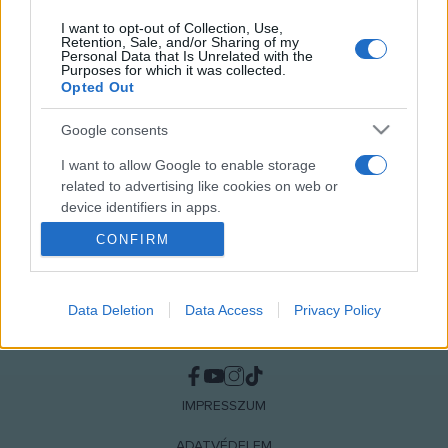
napokban arany DVD lett.
I want to opt-out of Collection, Use,
Retention, Sale, and/or Sharing of my
Personal Data that Is Unrelated with the
MEGOSZTÁS
Purposes for which it was collected.
Opted Out
Google consents
I want to allow Google to enable storage
related to advertising like cookies on web or
device identifiers in apps.
CONFIRM
I want to allow my user data to be sent to
Google for online advertising purposes.
I want to allow Google to send me
Data Deletion
Data Access
Privacy Policy
personalized advertising.
NÉPI
I want to allow Google to enable storage
related to analytics like cookies on web or
IMPRESSZUM
device identifiers in apps.
ADATVÉDELEM