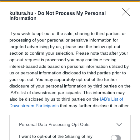
foglalkozzanak vele" - hangoztatta még 2006-ban is
kultura.hu -
Do Not Process My Personal
Hartmut Mehdorn, az állami vasúttársaság elnöke. A
Information
kormány azonban végig támogatta az ötletet, amely
Franciaországból származik. Ott a háború alatt deportált
If you wish to opt-out of the sale, sharing to third parties, or
processing of your personal or sensitive information for
gyermekek történetét mutatta be egy vándorkiállítás
targeted advertising by us, please use the below opt-out
vasútállomásokon.
section to confirm your selection. Please note that after your
opt-out request is processed you may continue seeing
interest-based ads based on personal information utilized by
"Egy éve nem gondoltam volna, hogy mégis lesz ilyen
us or personal information disclosed to third parties prior to
kiállítás" - mondta Hermann Simon,
az újjáépített kelet-
your opt-out. You may separately opt-out of the further
berlini zsinagóga
igazgatója. Az anyagot - eredeti
disclosure of your personal information by third parties on the
IAB’s list of downstream participants. This information may
dokumentumokat, fotókat és áldozatokkal, szemtanúkkal
also be disclosed by us to third parties on the
IAB’s List of
készült interjúkat - a DB történészei, Beate Klarsfeld francia
Downstream Participants
that may further disclose it to other
holokausztkutató, illetve a német technikai múzeum és a
third parties.
berlini Centrum Judaicum munkatársai állították össze.
Please note that this website/app uses one or more Google
Personal Data Processing Opt Outs
services and may gather and store information including but
not limited to your visit or usage behaviour. You may click to
I want to opt-out of the Sharing of my
A tárlat tanúsága szerint 1942 és 1944 között a vasútnak