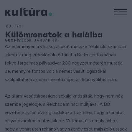
M
KULTPOL
Különvonatok a halálba
ARCHÍV
2008. JANUÁR 29.
Az eseményen a várakozásokat messze felülmúló számban
jelentek meg érdeklődők. A tárlat a Berlin centrumában
fekvő forgalmas pályaudvar 200 négyzetméterén mutatja
be, mennyire fontos volt a német vasút logisztikai
szolgáltatása az ipari méretű népirtás lebonyolításában.
Az állami vasúttársaságot sokáig kritizálták, hogy nem néz
szembe jogelődje, a Reichsbahn náci múltjával. A DB
vezetése aztán évekig hadakozott az ellen, hogy a tárlatot
pályaudvarokon mutassák be. "A téma túl komoly ahhoz,
hogy a vonat után rohanó vagy szendvicset majszoló utasok