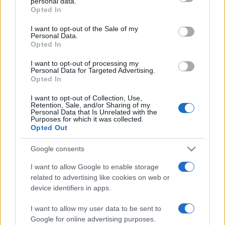
personal data.
grant or deny consent to Google and its third-party tags to
központi fontosságú szerepe volt a több mint 3 millió
Opted In
use your data for below specified purposes in below Google
európai zsidó és a többi megsemmisítésre kijelölt
consent section.
I want to opt-out of the Sale of my
Personal Data.
embercsoport legyilkolásában. Az aprólékos pontossággal
Opted In
vezetett forgalmi naplókból például pontosan látszik, hogy a
I want to opt-out of processing my
Reichsbahn nélkül véghez sem lehetett volna vinni a
Personal Data for Targeted Advertising.
gigantikus népirtást. "Remélem, hogy a kiállítás révén a
Opted In
fiataloknak lesz valami fogalma arról, mit is jelent a
I want to opt-out of Collection, Use,
Retention, Sale, and/or Sharing of my
holokauszt" - mondta Romani Rose, a németországi roma és
Personal Data that Is Unrelated with the
Purposes for which it was collected.
szinti kisebbség képviselője.
Opted Out
A Bahnhof Potsdamer Platzon három hétig állomásozik a
Google consents
tárlat. Idén még 12 német nagyváros pályaudvarán mutatják
I want to allow Google to enable storage
be. A kiállítás a francia államvasút szerepét is bemutatja. Az
related to advertising like cookies on web or
device identifiers in apps.
SNCF halálvonatai 80 ezer zsidót vittek koncentrációs
táborba.
I want to allow my user data to be sent to
Google for online advertising purposes.