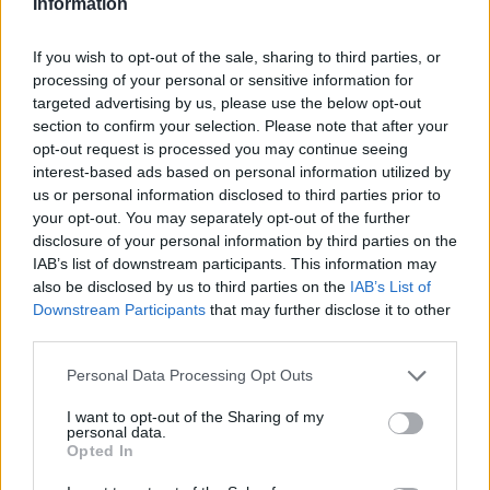
Information
bemutatni. Az Orchestrion installációban az orgona nem
csupán hangszer, hanem egyedülálló tervezői munka révén
If you wish to opt-out of the sale, sharing to third parties, or
Ligeti 1968-as álma is megvalósítható általa.
processing of your personal or sensitive information for
targeted advertising by us, please use the below opt-out
section to confirm your selection. Please note that after your
Ebben a térben gyerekek lehetnek a felnőttekből: minden
opt-out request is processed you may continue seeing
korcsoport megtalálja a fülének és kedvének tetsző
interest-based ads based on personal information utilized by
us or personal information disclosed to third parties prior to
hangokat. Bárki megcsodálhatja, ahogy egy százéves
your opt-out. You may separately opt-out of the further
elektrofon hangszer, a Chladni-féle teremin hangjai szebbnél
disclosure of your personal information by third parties on the
szebb geometriai mintázatokat rajzolnak. Kisebbek számára
IAB’s list of downstream participants. This information may
also be disclosed by us to third parties on the
IAB’s List of
élvezetes játék a HANGolyópálya, ahol a látogatók építhetik
Downstream Participants
that may further disclose it to other
meg a lcsilingelő dallamokat életre keltő golyók zenei
third parties.
útvonalát.
Please note that this website/app uses one or more Google
Personal Data Processing Opt Outs
services and may gather and store information including but
A Ritmushajtánynak elnevezett hatalmas akusztikus
not limited to your visit or usage behaviour. You may click to
I want to opt-out of the Sharing of my
personal data.
grant or deny consent to Google and its third-party tags to
ritmusgépen négyszólamú ritmuskompozíciókat lehet
Opted In
use your data for below specified purposes in below Google
létrehozni, amelyek vetített animáción vizuálisan is
consent section.