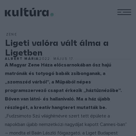
M
ZENE
Ligeti valóra vált álma a
Ligetben
ALBERT MÁRIA
2022. MÁJUS 17.
A Magyar Zene Háza előcsarnokában ősz hajú
matrónák és totyogó babák zsibonganak, a
„szomszéd várból”, a Müpából népes
programszervező csapat érkezik „háztűznézőbe”.
Bőven van látni- és hallanivaló. Ma a ház újabb
részlegét, a kreatív hangteret mutatták be.
„Fudzsimoto Szú világhírnévre szert tett épülete a
napokban újabb nemzetközi nagydíjat kapott Cannes-ban”
– mondta el Baán László főigazgató, a Liget Budapest