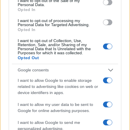
I want to opt-out of the Sale of my
Personal Data.
megjelennek. A Hangfestő segítségével énekelve vagy
Opted In
zongorázva színes formák kelhetők életre. A kreatív
I want to opt-out of processing my
stúdióban vetített oktatóvideók révén bárki megtanulhat
Personal Data for Targeted Advertising.
egyszerű akkordokat, dallamokat, ritmusokat gitáron,
Opted In
basszusgitáron, szintetizátoron, dobon eljátszani, és
I want to opt-out of Collection, Use,
Retention, Sale, and/or Sharing of my
énekesként is kipróbálhatja magát. A gyakorlást követően
Personal Data that Is Unrelated with the
Purposes for which it was collected.
rögtönzött együttesek első közös hangfelvételüket is
Opted Out
elkészíthetik a stúdióban.
Google consents
I want to allow Google to enable storage
related to advertising like cookies on web or
device identifiers in apps.
I want to allow my user data to be sent to
Google for online advertising purposes.
I want to allow Google to send me
personalized advertising.