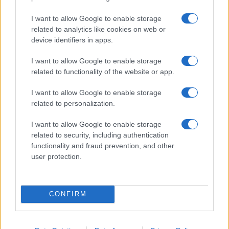
I want to allow Google to enable storage
related to analytics like cookies on web or
device identifiers in apps.
I want to allow Google to enable storage
related to functionality of the website or app.
Az installációk koncepcióterveit Váczi Dániel zenész
készítette, aki az amerikai Guthman Nemzetközi
I want to allow Google to enable storage
related to personalization.
Hangszerverseny első díját és közönségdíját egyaránt
elnyerte idén. A kreatív hangtér páratlan hangszereit és
I want to allow Google to enable storage
hangképző installációit a Medence-csoporttal közösen a
related to security, including authentication
functionality and fraud prevention, and other
tervező hozta létre.
user protection.
A Magyar Zene Háza
Hangdimenziók – Zenei utazások
térben és időben
című állandó kiállítására már több mint 35
CONFIRM
ezer látogató váltott jegyet, míg az Európában is
egyedülálló Hangdómban több mint harmincezer nézőt