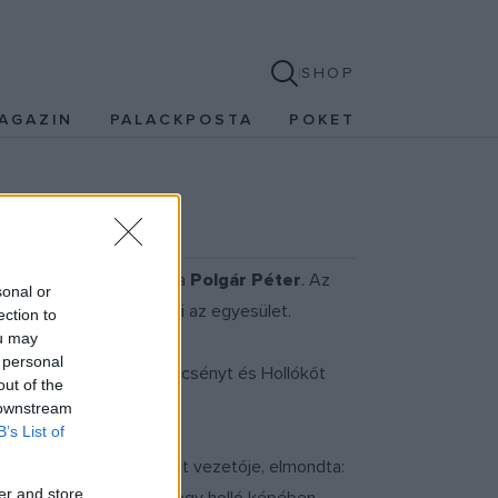
SHOP
AGAZIN
PALACKPOSTA
POKET
útját
y-egy pillanatot - mondta
Polgár Péter
. Az
sonal or
ázat; az ingatlant bérli az egyesület.
ection to
ou may
 personal
rviadalát, valamint a Szécsényt és Hollókőt
out of the
gével.
 downstream
B’s List of
 László Vitézei Egyesület vezetője, elmondta:
er and store