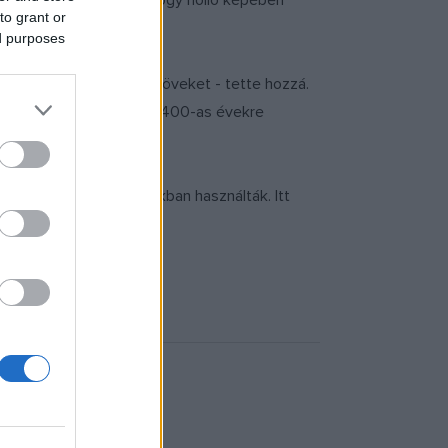
ett az ördögfiókákkal, hogy holló képében
to grant or
ed purposes
t a jól faragható mészköveket - tette hozzá.
a gazdasági épületek az 1400-as évekre
 ezt az átjárót a harcokban használták. Itt
t elfogták.