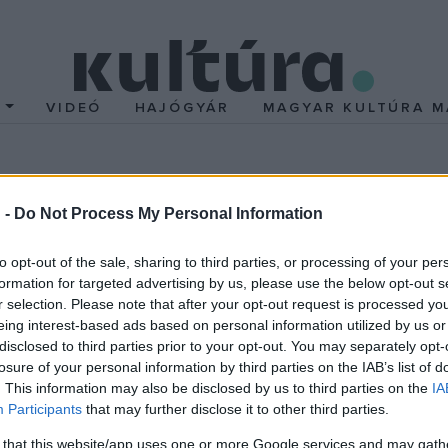
T
VIDEÓ
HAJÓGYÁR
MAGYAR KULTÚRA M
k Hollókő legendás alag
 -
Do Not Process My Personal Information
mutat be, a kiállítóterek panoptikumszerűen elevenítenek meg eg
to opt-out of the sale, sharing to third parties, or processing of your per
ták ki a Nógrád megyei falu régmúltját megörökítő, megelevenítő h
formation for targeted advertising by us, please use the below opt-out s
r selection. Please note that after your opt-out request is processed y
eing interest-based ads based on personal information utilized by us or
Csák Máté kútba rejtett kincsének történetét, Kapitány György pá
disclosed to third parties prior to your opt-out. You may separately opt-
t a látogatók a kor hangulatát idéző életnagyságú figurák segítsé
losure of your personal information by third parties on the IAB’s list of
. This information may also be disclosed by us to third parties on the
IA
Participants
that may further disclose it to other third parties.
gyveres bemutatókat, történelemórákat és várnapot is tartó Szent
 that this website/app uses one or more Google services and may gath