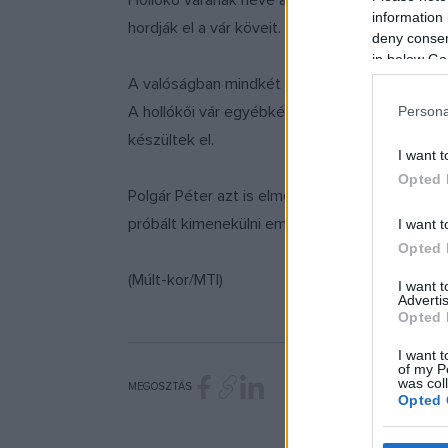
Hollókő várának neve a hagyomány szerint úgy 
information 
hordják el a vár köveit. Így épült a régi köveiből 
deny consent
in below Go
A valóságban mindkét várat a Kacsics-nemzets
A hollókői vár egyébként mintegy 200 évig épü
Persona
készültek el.
I want t
Opted 
Polgár Péter azt is elmondta: a Szécsény és Ho
próbált kimenekülni embereivel Árokháti Lőrin
I want t
Opted 
(Múlt-kor/MTI)
I want 
Advertis
Opted 
I want t
of my P
was col
MEGOSZTÁS
Opted 