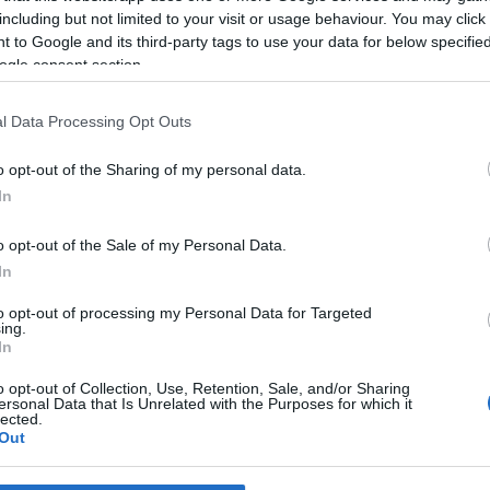
keletkezett, hogy a régi várban élő fiatal lány dajkája megegyez
including but not limited to your visit or usage behaviour. You may click 
új vár.
 to Google and its third-party tags to use your data for below specifi
ogle consent section.
ég építtette, és nyilván nem hollók, hanem a munkások hordták á
lt, az alsó vár végleges formája, a kaputorony, a felvonóhíd és 
l Data Processing Opt Outs
o opt-out of the Sharing of my personal data.
In
llókő közötti alagutat még nem találták meg, de a legenda szerint
c a szécsényi vár 1552-es ostromakor, ám a törökök mindannyiuka
o opt-out of the Sale of my Personal Data.
In
to opt-out of processing my Personal Data for Targeted
ing.
In
o opt-out of Collection, Use, Retention, Sale, and/or Sharing
ersonal Data that Is Unrelated with the Purposes for which it
lected.
Out