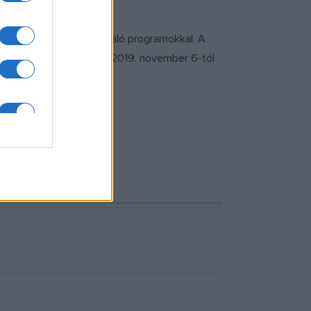
árost – és a tavaszt – kiváló programokkal. A
 a
megújult weboldalon
2019. november 6-tól