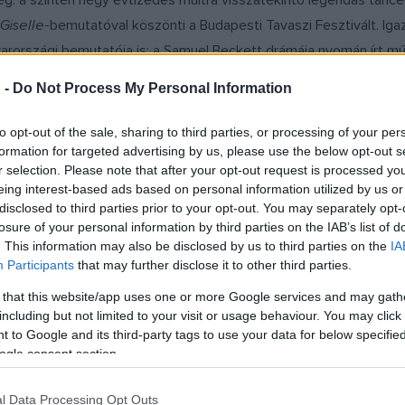
ég: a szintén négy évtizedes múltra visszatekintő legendás tánc
Giselle
-bemutatóval köszönti a Budapesti Tavaszi Fesztivált. Ig
rországi bemutatója is: a Samuel Beckett drámája nyomán írt műv
t – International Opera Awards – nyerte el a világpremier kategór
 -
Do Not Process My Personal Information
tható majd.
to opt-out of the sale, sharing to third parties, or processing of your per
ekese,
Lawrence Brownlee
és az elmúlt évtized egyik legfénye
formation for targeted advertising by us, please use the below opt-out s
r selection. Please note that after your opt-out request is processed y
a működő, világhírű belga együttes, a
Collegium Vocale Gent
és 
eing interest-based ads based on personal information utilized by us or
pedig a
Budafoki Dohnányi Zenekarral
ad közös koncertet.A fiz
disclosed to third parties prior to your opt-out. You may separately opt-
vel ezelőtt bemutatott, mérföldkőnek számító
Enter Achilles
cím
losure of your personal information by third parties on the IAB’s list of
. This information may also be disclosed by us to third parties on the
IA
bert
és a londoni
Sadler’s Wells
koprodukciójában újjászületett
Participants
that may further disclose it to other third parties.
 és épp olyan magával ragadó, mint negyed évszázaddal ezelőtt.
 that this website/app uses one or more Google services and may gath
including but not limited to your visit or usage behaviour. You may click 
en kulcsfontosságú szerepet tölt be a Budapesti Tavaszi Feszti
 to Google and its third-party tags to use your data for below specifi
ege szerepel a programban. A
Staatskapelle Weimarnak
köszönh
ogle consent section.
ardanapalo
című operatöredéket. A weimari ősbemutatón vezénylő
l Data Processing Opt Outs