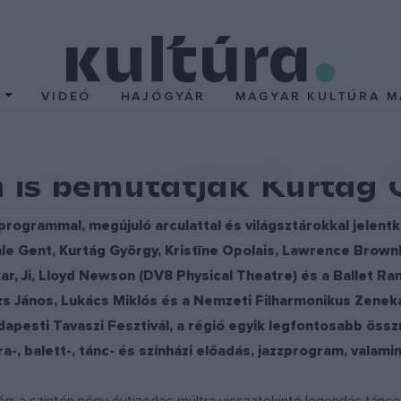
T
VIDEÓ
HAJÓGYÁR
MAGYAR KULTÚRA M
is bemutatják Kurtág G
rogrammal, megújuló arculattal és világsztárokkal jelentkez
e Gent, Kurtág György, Kristīne Opolais, Lawrence Brownlee
, Ji, Lloyd Newson (DV8 Physical Theatre) és a Ballet Ram
zs János, Lukács Miklós és a Nemzeti Filharmonikus Zeneka
dapesti Tavaszi Fesztivál, a régió egyik legfontosabb ös
-, balett-, tánc- és színházi előadás, jazzprogram, valamint