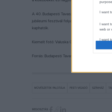
a kisebbeket és nagyobbakat.
purpose
I want 
A 40. Budapesti Tavaszi Fesztivál 2020. április
jubileumi fesztivál folyamatosan bővülő progra
I want t
kaphatók.
web or d
I want t
Kiemelt fotó: Valuska Gábor, 2019.
or app.
I want t
Forrás: Budapesti Tavaszi Fesztivál
I want t
authenti
MŰVÉSZETEK PALOTÁJA
PESTI VIGADÓ
SZÍNHÁZ
TÁ
MEGOSZTÁS