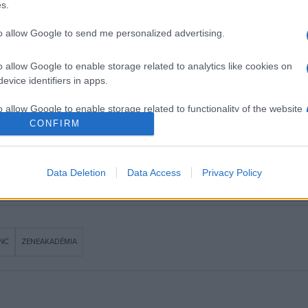
s.
to allow Google to send me personalized advertising.
 3-án kezdődik, és egészen április 19-ig tart, színültig töltve a v
mjára a jegyek a Müpa és a BFTK jegyértékesítési pontjain, illetve
o allow Google to enable storage related to analytics like cookies on
evice identifiers in apps.
o allow Google to enable storage related to functionality of the website
CONFIRM
o allow Google to enable storage related to personalization.
Data Deletion
Data Access
Privacy Policy
o allow Google to enable storage related to security, including
cation functionality and fraud prevention, and other user protection.
NC
ZENEAKADÉMIA