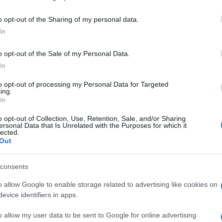
 századi zenetörténetben.
o opt-out of the Sharing of my personal data.
gyében telik: a 40 mellett egy másik szám is fontos szerepet ka
In
0. évfordulóját, így a klasszikus zene egyik legnagyobb alakjána
o opt-out of the Sale of my Personal Data.
,
Ji
legutóbb a
Goldberg-variációkkal
nyűgözte le a budapesti kö
In
adóban az
Accord Quartet
szólaltatja meg a komponistalegenda
at,
Lukács Miklós
és a
Nemzeti Filharmonikus Zenekar
közös
to opt-out of processing my Personal Data for Targeted
ing.
el fűszerezi a halhatatlan dallamokat.
In
o opt-out of Collection, Use, Retention, Sale, and/or Sharing
legjelentősebb kulturális intézményei, játszóhelyei fognak össze
ersonal Data that Is Unrelated with the Purposes for which it
lected.
olla
María de Buenos Aires
című tangóoperájából
Máriák városa
Out
főszerepben pedig a fesztiválhoz ezer szállal kötődő világhírű op
consents
o allow Google to enable storage related to advertising like cookies on
tes, visszatér a népi hagyományokat felkaroló
Pont Fesztivál
, é
evice identifiers in apps.
apest szívében az
Akvárium Tavasz Terasz
, ahol számtalan kön
o allow my user data to be sent to Google for online advertising