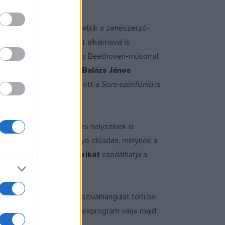
p, hiszen 2020-ban ünnepeljük a zeneszerző-
k műveiben több koncert alkalmával is
zönséget, most kivételes Beethoven-műsorral
 műveit,
Kállai Ernő és Balázs János
 koncertjén többek között a
Sors-szimfónia
is
, sőt 2020-ban különleges helyszínek is
címmel készül rendhagyó előadás, melynek a
eraénekesnőt,
Miklósa Erikát
csodálhatja a
s hamisítatlan tavaszi fesziválhangulat tölti be
nyűzenei koncert és gyerekprogram várja majd