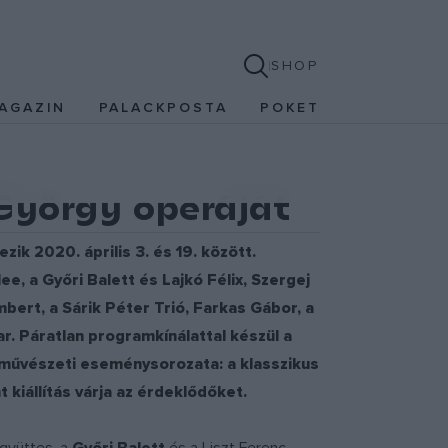
SHOP
AGAZIN
PALACKPOSTA
POKET
yörgy operáját
ik 2020. április 3. és 19. között.
, a Győri Balett és Lajkó Félix, Szergej
bert, a Sárik Péter Trió, Farkas Gábor, a
r. Páratlan programkínálattal készül a
szművészeti eseménysorozata: a klasszikus
 kiállítás várja az érdeklődőket.